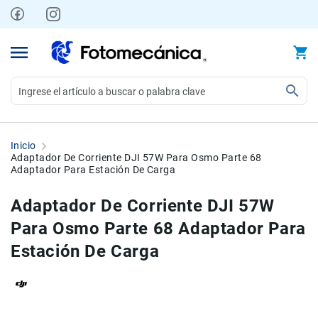
Ir
al
contenido
Video
Videocámaras
Inicio
Profesionales
Adaptador De Corriente DJI 57W Para Osmo Parte 68
Adaptador Para Estación De Carga
Compactas
y
Adaptador De Corriente DJI 57W
semiprofesionales
Para Osmo Parte 68 Adaptador Para
Acción
y
Estación De Carga
Deportes
Kits
Monitores
Skip
Skip
Accesorios