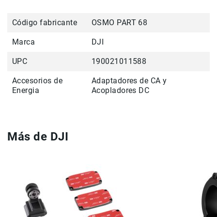
Accesorios
Código fabricante
OSMO PART 68
Fotografía
Cámaras
Marca
DJI
Mirrorless
UPC
190021011588
Reflex
(DSLR)
Accesorios de
Adaptadores de CA y
Compactas
Energia
Acopladores DC
Fullframe
Instantáneas
Lentes
Más de DJI
APS-
C
Fullframe
Mirrorless
DSLR
Accesorios