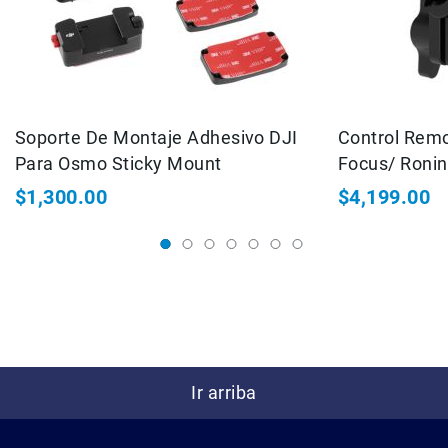
Filtros
Kits
Accesorios
Baterías
y
Cargadores
Soporte De Montaje Adhesivo DJI
Control Remo
Memorias
Para Osmo Sticky Mount
Focus/ Ronin
y
Almacenamiento
$1,300.00
$4,199.00
Lectores
Estuches,
Mochilas
y
Maletas
Fundas
y
protectores
Ir arriba
Correas
Accesorios
para