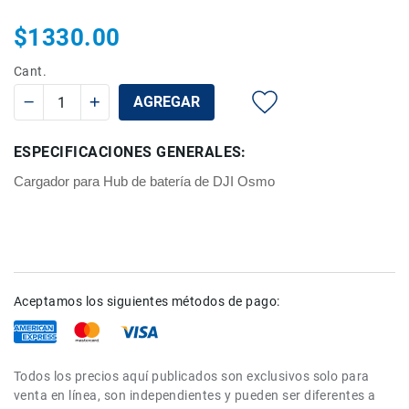
Rieles
$1330.00
ó
Sliders
Cant.
Monitores
AGREGAR
de
Campo
y
ESPECIFICACIONES GENERALES:
Viewfinders
Cargador para Hub de batería de DJI Osmo
Otros
Accesorios
Cuidados
y
Mantenimiento
Follow
Aceptamos los siguientes métodos de pago:
Focus
Accesorios
de
Todos los precios aquí publicados son exclusivos solo para
acción
venta en línea, son independientes y pueden ser diferentes a
Sistemas