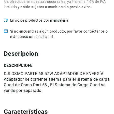
los ofrecidos en nuestras sucursales, ya tienen el 16% de IVA
de
incluido y
están sujetos a cambios sin previo aviso
.
intercomunicación
Kits
Envío de productos por mensajería
Videolamparas
Si no encuentras algún producto, por favor contáctanos o
Switcheras
mándanos un e-mail aquí.
de
video
Cine
Descripcion
Cinema
Lentes
DESCRIPCION:
para
Cine
DJI OSMO PARTE 68 57W ADAPTADOR DE ENERGÍA
Adaptador de corriente alterna para el sistema de carga
Rigs
Quad de Osmo Part 58 ,
El Sistema de Carga Quad se
Monitores
vende por separado.
Camaras
de
Cine
Características
Kits