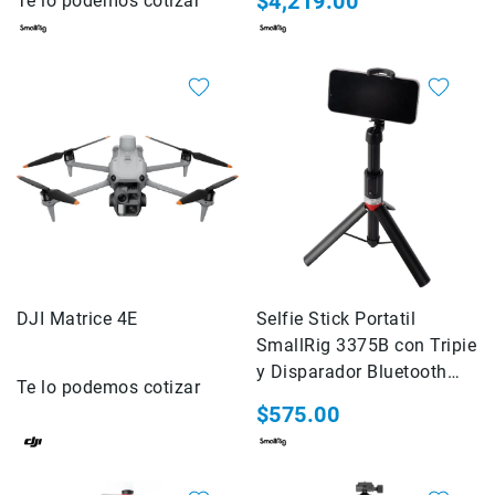
$4,219.00
Te lo podemos cotizar
Micrófonos
para
cámaras
Micrófonos
para
estudio
Micrófonos
para
celulares
Accesorios
para
micrófonos
DJI Matrice 4E
Selfie Stick Portatil
Microfonos
SmallRig 3375B con Tripie
inalambricos
y Disparador Bluetooth
Kits
Te lo podemos cotizar
ST20
$575.00
Audífonos
Auriculares
Accesorios
Sistemas