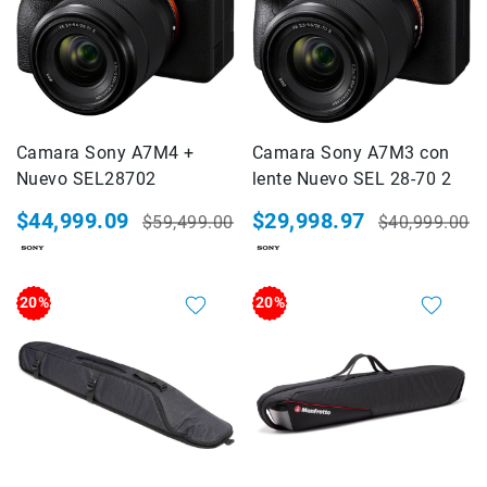
CineLogic
DOLICA
easyCover
FIRMCAM
Floyd
Camara Sony A7M4 +
Rose
Camara Sony A7M3 con
Nuevo SEL28702
lente Nuevo SEL 28-70 2
GOLIATH
$44,999.09
Hahnemühle
$29,998.97
$59,499.00
$40,999.00
Precio
Precio
Precio
Precio
Joby
especial
habitual
especial
habitual
Kase
20%
20%
KATA
Kenko
KINGJOY
Kodak
Accesorios
Fotografia