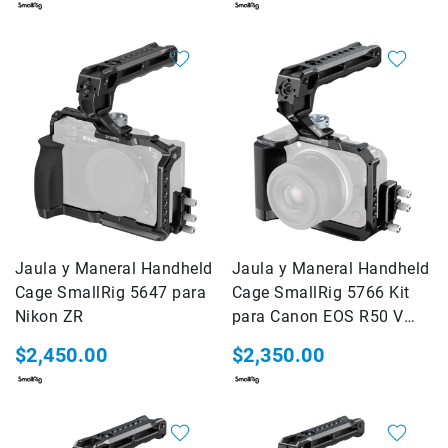
Shot
Cámaras
ALPHA
Lentes
ALPHA
Flashes
Speedlite
Teleconvertidores
-
Extender
Accesorios
Jaula y Maneral Handheld
Jaula y Maneral Handheld
para
Cage SmallRig 5647 para
Cage SmallRig 5766 Kit
Lentes
Nikon ZR
para Canon EOS R50 V
Baterías
(Black)
$2,450.00
$2,350.00
Cargadores
Acc
de
energia
Empuñaduras