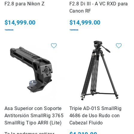
F2.8 para Nikon Z
F2.8 Di III - A VC RXD para
Cuidados
y
Canon RF
Mantenimiento
$14,999.00
$14,999.00
Kits
Marco
Accesorios
de
montaje
Abrazaderas
Magic
Arms
Kits
Conferencia
Audio
Asa Superior con Soporte
Tripie AD-01S SmallRig
Grabadoras
Antitorsión SmallRig 3765
4686 de Uso Rudo con
Micrófonos
SmallRig Tipo ARRI (Lite)
Cabezal Fluido
Micrófonos
lavalier