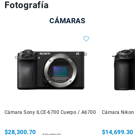
Fotografía
Drones
Accesorios
CÁMARAS
Kit1
Accesorios
Baterías
y
Cargadores
Tarjetas
de
Memoria
y
Medios
Estuches
y
Maletas
Cámara Sony ILCE-6700 Cuerpo / A6700
Iluminación
Cámara Nikon
Tripiés
y
$28,300.70
$14,699.30
Monopiés