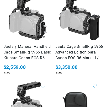
o
Battery
Grips
Oculares
y
Visores
Controladores
a
Jaula y Maneral Handheld
Jaula Cage SmallRig 5956
Distancia
Cage SmallRig 5955 Basic
Advanced Edition para
Estuche,
Kit para Canon EOS R6
Canon EOS R6 Mark III /
Maletas
Mark III / R6 Mark II
R6 Mark II
y
$2,559.00
$3,350.00
Correas
Cables
Kits
Camara
Mirroles
VideoPRO