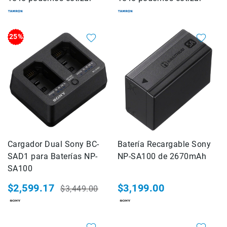
de
intercomunicación
Kits
25%
Videolamparas
Switcheras
de
video
Cine
Cinema
Lentes
para
Cargador Dual Sony BC-
Batería Recargable Sony
Cine
SAD1 para Baterías NP-
NP-SA100 de 2670mAh
Rigs
SA100
Monitores
$2,599.17
$3,199.00
$3,449.00
Camaras
Precio
Precio
de
especial
habitual
Cine
Kits