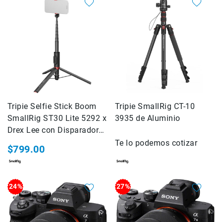
Consolas
Audio
Video
Audio
y
Video
Impresión
Impresoras
Tripie Selfie Stick Boom
Tripie SmallRig CT-10
Plotters
SmallRig ST30 Lite 5292 x
3935 de Aluminio
Consumibles
Drex Lee con Disparador
Bluetooth Color Negro
Servicio
Te lo podemos cotizar
$799.00
Marcas
AZDEN
BLACKRAPID
24%
27%
CARRY
SPEED