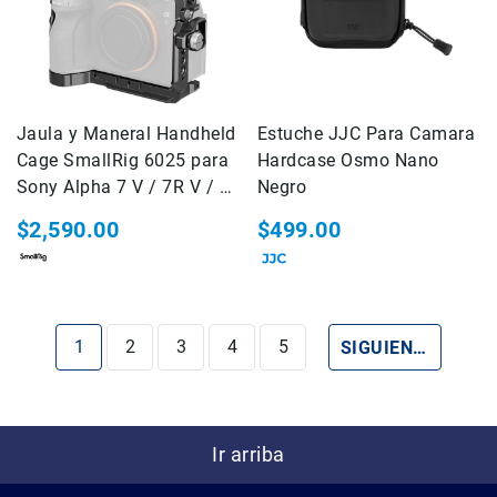
Videocámaras
Broadcast
y
Profesional
Accesorios
Jaula y Maneral Handheld
Audio
Estuche JJC Para Camara
Grabadoras
Cage SmallRig 6025 para
Hardcase Osmo Nano
Sony Alpha 7 V / 7R V / 7
Negro
Microfonos
IV
Audífonos
$2,590.00
$499.00
Video
Cámaras
de
Video
Estás leyendo la página
Página
Página
Página
Página
PÁGINA
1
2
3
4
5
SIGUIENTE
Baterías,
Cargadores
y
Acc
de
Ir arriba
Energía