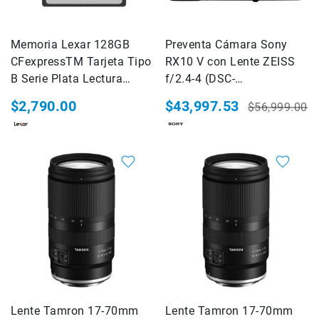
Correas
Flashes
Memoria Lexar 128GB
e
Preventa Cámara Sony
Iluminación
CFexpressTM Tarjeta Tipo
RX10 V con Lente ZEISS
Lámparas
B Serie Plata Lectura
f/2.4-4 (DSC-
portátiles
1750MB/s Escritura
RX10M5BCE38)
$2,790.00
$43,997.53
$56,999.00
Accesorios
1300MB/s
Precio
Precio
para
especial
habitual
Fotografía
Empuñadora
y
Grip
Kits
Tripiés
y
Monopiés
Cabeza
Kits
Accesorios
Lente Tamron 17-70mm
Lente Tamron 17-70mm