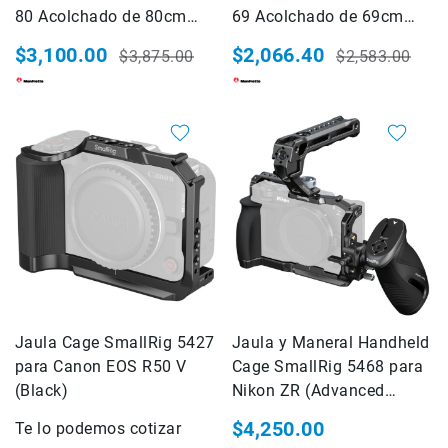
Kits
80 Acolchado de 80cm
69 Acolchado de 69cm
Estuche,mochila
(Pro Light) Negro
(Pro Light) Negro
$3,100.00
$2,066.40
$3,875.00
$2,583.00
Micnova
Precio
Precio
Precio
Precio
especial
habitual
especial
habitual
MindShift
Gear
National
Geographic
SmallRig
Accesorios
de
montaje
Abrazaderas
Magic
Arms
Jaula Cage SmallRig 5427
Jaula y Maneral Handheld
Kits
para Canon EOS R50 V
Cage SmallRig 5468 para
SONY
(Black)
Nikon ZR (Advanced
FOTOGRAFIA
Edition)
Cámaras
$4,250.00
Te lo podemos cotizar
Cyber-