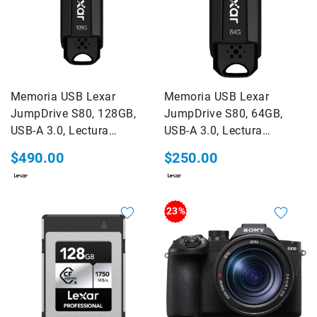
Filtros
Kits
Accesorios
Baterías
y
Cargadores
Memoria USB Lexar
Memoria USB Lexar
Memorias
JumpDrive S80, 128GB,
JumpDrive S80, 64GB,
y
USB-A 3.0, Lectura
USB-A 3.0, Lectura
Almacenamiento
150MB/s, Escritura
150MB/s, Escritura
Lectores
$490.00
$250.00
60MB/s
60MB/s
Estuches,
Mochilas
y
23%
Maletas
Fundas
y
protectores
Correas
Accesorios
para