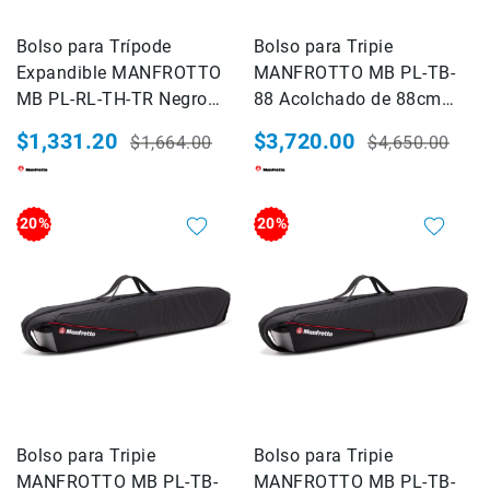
Impresoras
Accesorios
Bolso para Trípode
Bolso para Tripie
Película
Expandible MANFROTTO
MANFROTTO MB PL-TB-
fotográfica
MB PL-RL-TH-TR Negro
88 Acolchado de 88cm
Químicos
para Maletas Reloader
(Pro Light) Negro
$1,331.20
$3,720.00
$1,664.00
$4,650.00
para
Tough
Precio
Precio
Precio
Precio
revelado
especial
habitual
especial
habitual
Baño
de
20%
20%
paro
Revelador
Fijador
Enjuague
Agente
humectante
Lume
cube
Bolso para Tripie
Bolso para Tripie
Manfrotto
MANFROTTO MB PL-TB-
MANFROTTO MB PL-TB-