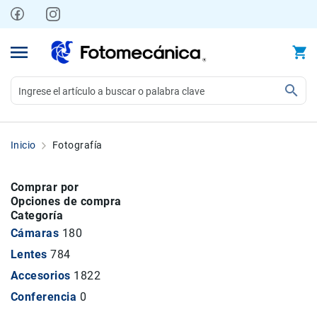
Ir
al
contenido
Video
Videocámaras
Inicio
Fotografía
Profesionales
Compactas
Comprar por
y
Opciones de compra
semiprofesionales
Categoría
Acción
Cámaras
180
y
Lentes
784
Deportes
Accesorios
1822
Kits
Conferencia
0
Monitores
Accesorios