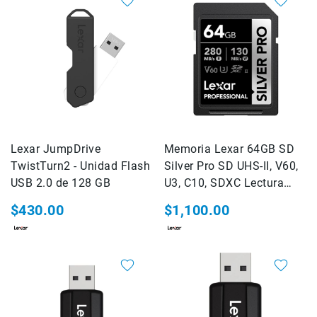
Accesorios
Fotografía
Cámaras
Mirrorless
Reflex
(DSLR)
Compactas
Fullframe
Lexar JumpDrive
Memoria Lexar 64GB SD
TwistTurn2 - Unidad Flash
Silver Pro SD UHS-II, V60,
Instantáneas
USB 2.0 de 128 GB
U3, C10, SDXC Lectura
Lentes
280MB/s
APS-
$430.00
$1,100.00
C
Fullframe
Mirrorless
DSLR
Accesorios