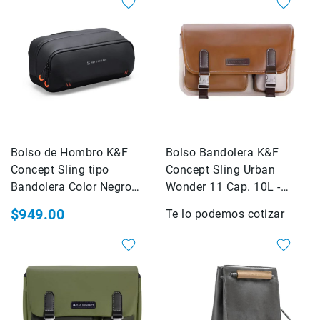
Drones
Accesorios
Kit1
Accesorios
Baterías
y
Cargadores
Tarjetas
de
Bolso de Hombro K&F
Bolso Bandolera K&F
Memoria
Concept Sling tipo
Concept Sling Urban
y
Bandolera Color Negro
Wonder 11 Cap. 10L -
Medios
Cap. 5L (KF13.227)
Color Blanco grava
$949.00
Te lo podemos cotizar
Estuches
(KF13.142V2)
y
Maletas
Iluminación
Tripiés
y
Monopiés