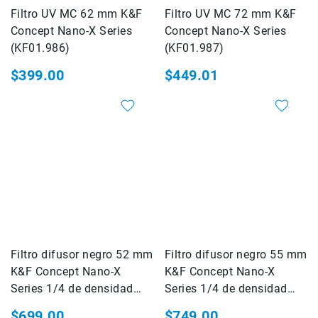
Filtro UV MC 62 mm K&F
Filtro UV MC 72 mm K&F
Consolas
Concept Nano-X Series
Concept Nano-X Series
Audio
(KF01.986)
(KF01.987)
Video
$399.00
$449.01
Audio
y
Video
Impresión
Impresoras
Plotters
Consumibles
Servicio
Marcas
AZDEN
Filtro difusor negro 52 mm
Filtro difusor negro 55 mm
BLACKRAPID
K&F Concept Nano-X
K&F Concept Nano-X
CARRY
Series 1/4 de densidad
Series 1/4 de densidad
SPEED
(KF01.1477)
(KF01.1478)
$699.00
$749.00