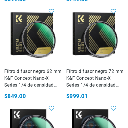
CineLogic
DOLICA
easyCover
FIRMCAM
Floyd
Rose
GOLIATH
Hahnemühle
Joby
Filtro difusor negro 62 mm
Filtro difusor negro 72 mm
Kase
K&F Concept Nano-X
K&F Concept Nano-X
KATA
Series 1/4 de densidad
Series 1/4 de densidad
Kenko
(KF01.1480)
(KF01.1482)
$849.00
$999.01
KINGJOY
Kodak
Accesorios
Fotografia