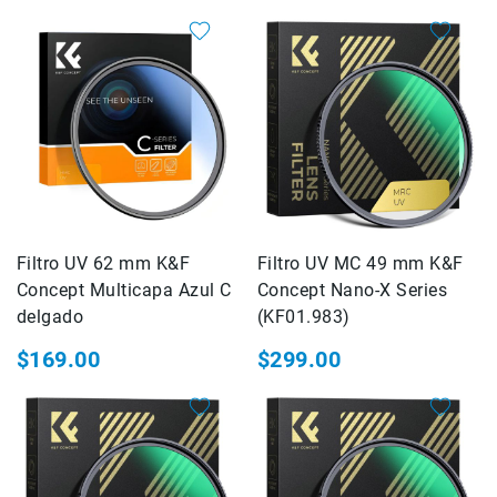
Cuidados
y
Mantenimiento
Kits
Marco
Accesorios
de
montaje
Abrazaderas
Magic
Filtro UV 62 mm K&F
Filtro UV MC 49 mm K&F
Arms
Concept Multicapa Azul C
Concept Nano-X Series
Kits
delgado
(KF01.983)
Conferencia
$169.00
$299.00
Audio
Grabadoras
Micrófonos
Micrófonos
lavalier