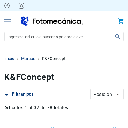
Ir
al
contenido
Video
Videocámaras
Inicio
Marcas
K&FConcept
Profesionales
Compactas
K&FConcept
y
semiprofesionales
Acción
Filtrar por
Posición
y
Deportes
Artículos
1
al
32
de
78
totales
Kits
Monitores
Accesorios