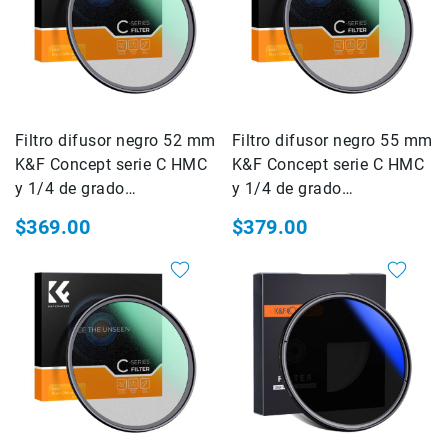
Impresoras
Accesorios
Película
fotográfica
Químicos
para
Filtro difusor negro 52 mm
Filtro difusor negro 55 mm
revelado
K&F Concept serie C HMC
K&F Concept serie C HMC
Baño
y 1/4 de grado
y 1/4 de grado
de
(KF01.2244)
paro
(KF01.2245)
$369.00
$379.00
Revelador
Fijador
Enjuague
Agente
humectante
Lume
cube
Manfrotto