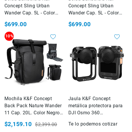
de
Concept Sling Urban
Concept Sling Urban
intercomunicación
Wander Cap. 5L - Color
Wander Cap. 5L - Color
Kits
Marrón (KF13.224V1)
Negro (KF13.224V2)
$699.00
$699.00
Videolamparas
10%
Switcheras
de
video
Cine
Cinema
Lentes
para
Cine
Rigs
Mochila K&F Concept
Jaula K&F Concept
Monitores
Back Pack Nature Wander
metálica protectora para
Camaras
11 Cap. 20L. Color Negro
DJI Osmo 360
de
(KF13.173)
(KF12.0005)
Cine
$2,159.10
Te lo podemos cotizar
$2,399.00
Precio
Precio
Kits