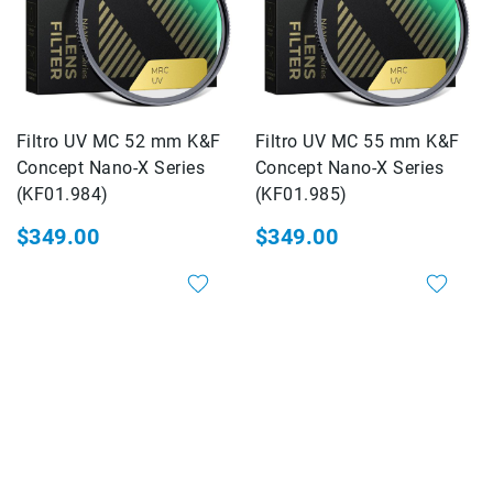
Micrófonos
para
cámaras
Micrófonos
para
estudio
Filtro UV MC 52 mm K&F
Filtro UV MC 55 mm K&F
Concept Nano-X Series
Concept Nano-X Series
Micrófonos
(KF01.984)
para
(KF01.985)
celulares
$349.00
$349.00
Accesorios
para
micrófonos
Microfonos
inalambricos
Kits
Audífonos
Auriculares
Accesorios
Sistemas