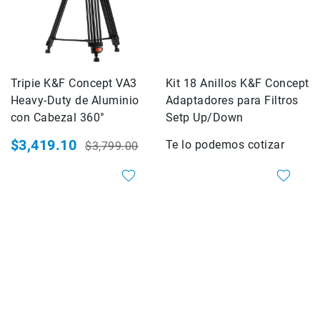
Filtros
Kits
Accesorios
Baterías
y
Tripie K&F Concept VA3
Kit 18 Anillos K&F Concept
Cargadores
Heavy-Duty de Aluminio
Adaptadores para Filtros
Memorias
con Cabezal 360°
Setp Up/Down
y
Almacenamiento
$3,419.10
Te lo podemos cotizar
$3,799.00
Lectores
Precio
Precio
especial
habitual
Estuches,
Mochilas
y
Maletas
Fundas
y
protectores
Correas
Accesorios
para