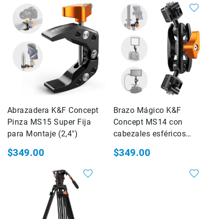
especial
habitual
Accesorios
Fotografía
Cámaras
Mirrorless
Reflex
(DSLR)
Compactas
Fullframe
Abrazadera K&F Concept
Brazo Mágico K&F
Instantáneas
Pinza MS15 Super Fija
Concept MS14 con
Lentes
para Montaje (2,4")
cabezales esféricos
APS-
dobles (KF31.082)
C
$349.00
$349.00
Fullframe
10%
Mirrorless
DSLR
Accesorios