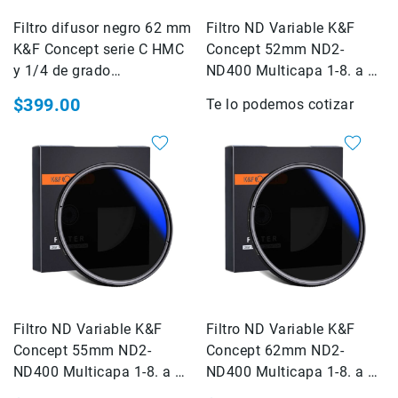
Kits
Filtro difusor negro 62 mm
Filtro ND Variable K&F
Estuche,mochila
K&F Concept serie C HMC
Concept 52mm ND2-
Micnova
y 1/4 de grado
ND400 Multicapa 1-8. a 6
MindShift
(KF01.2247)
pasos (KF01.1399)
Gear
$399.00
Te lo podemos cotizar
National
Geographic
SmallRig
Accesorios
de
montaje
Abrazaderas
Magic
Arms
Kits
Filtro ND Variable K&F
Filtro ND Variable K&F
SONY
Concept 55mm ND2-
Concept 62mm ND2-
FOTOGRAFIA
ND400 Multicapa 1-8. a 6
ND400 Multicapa 1-8. a 6
Cámaras
pasos (KF01.1400)
pasos (KF01.1402)
Cyber-