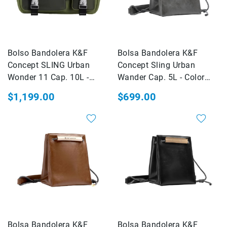
Rieles
ó
Sliders
Monitores
Bolso Bandolera K&F
Bolsa Bandolera K&F
de
Concept SLING Urban
Concept Sling Urban
Campo
Wonder 11 Cap. 10L -
Wander Cap. 5L - Color
y
Viewfinders
Color Verde (KF13.142V3)
Gris (KF13.224)
$1,199.00
$699.00
Otros
Accesorios
Cuidados
y
Mantenimiento
Follow
Focus
Accesorios
de
acción
Bolsa Bandolera K&F
Bolsa Bandolera K&F
Sistemas