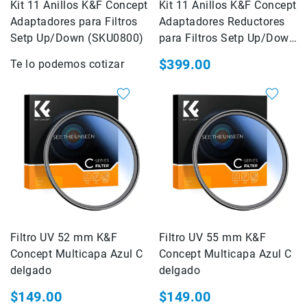
Kit 11 Anillos K&F Concept
Kit 11 Anillos K&F Concept
Correas
Adaptadores para Filtros
Adaptadores Reductores
Flashes
Setp Up/Down (SKU0800)
para Filtros Setp Up/Down
e
(SKU0801)
Iluminación
$399.00
Te lo podemos cotizar
Lámparas
portátiles
Accesorios
para
Fotografía
Empuñadora
y
Grip
Kits
Tripiés
y
Filtro UV 52 mm K&F
Filtro UV 55 mm K&F
Monopiés
Concept Multicapa Azul C
Concept Multicapa Azul C
Cabeza
delgado
delgado
Kits
$149.00
$149.00
Accesorios