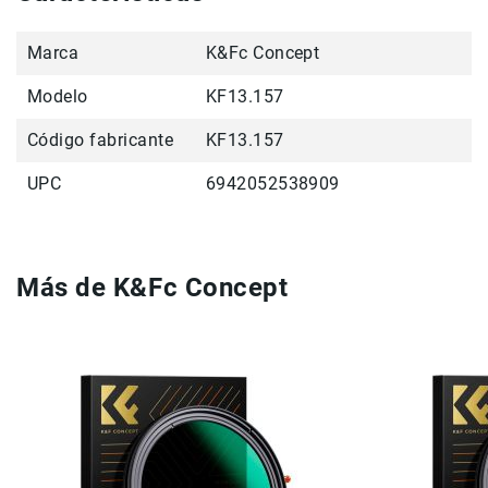
Correas
Flashes
Marca
K&Fc Concept
e
Iluminación
Modelo
KF13.157
Lámparas
portátiles
Código fabricante
KF13.157
Accesorios
UPC
6942052538909
para
Fotografía
Empuñadora
y
Grip
Más de K&Fc Concept
Kits
Tripiés
y
Monopiés
Cabeza
Kits
Accesorios