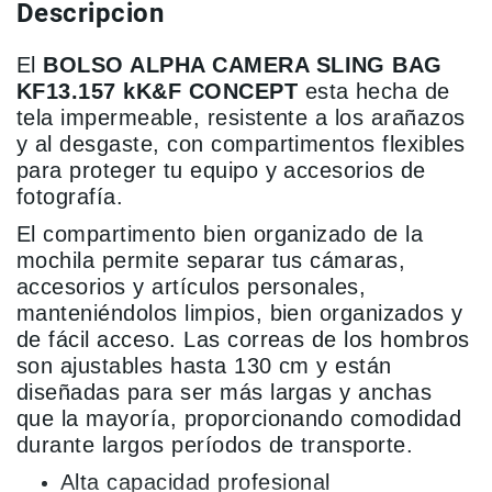
Descripcion
Accesorios
El
BOLSO ALPHA CAMERA SLING BAG
Fotografía
Cámaras
KF13.157 kK&F CONCEPT
esta hecha de
Mirrorless
tela impermeable, resistente a los arañazos
Reflex
y al desgaste, con compartimentos flexibles
(DSLR)
para proteger tu equipo y accesorios de
fotografía.
Compactas
Fullframe
El compartimento bien organizado de la
mochila permite separar tus cámaras,
Instantáneas
accesorios y artículos personales,
Lentes
manteniéndolos limpios, bien organizados y
APS-
de fácil acceso. Las correas de los hombros
C
son ajustables hasta 130 cm y están
Fullframe
diseñadas para ser más largas y anchas
Mirrorless
que la mayoría, proporcionando comodidad
DSLR
durante largos períodos de transporte.
Accesorios
Alta capacidad profesional