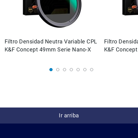
Cuidados
y
Mantenimiento
Kits
Marco
Filtro Densidad Neutra Variable CPL
Filtro Densi
Accesorios
K&F Concept 49mm Serie Nano-X
K&F Concept
de
montaje
Abrazaderas
Magic
Arms
Kits
Conferencia
Audio
Grabadoras
Ir arriba
Micrófonos
Micrófonos
lavalier