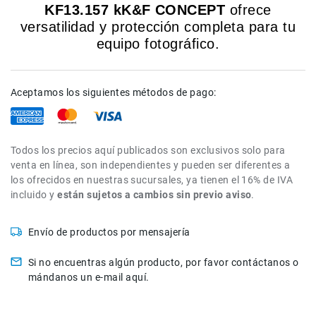
KF13.157 kK&F CONCEPT
ofrece
de
versatilidad y protección completa para tu
intercomunicación
equipo fotográfico.
Kits
Videolamparas
Switcheras
Aceptamos los siguientes métodos de pago:
de
video
Cine
Todos los precios aquí publicados son exclusivos solo para
Cinema
venta en línea, son independientes y pueden ser diferentes a
Lentes
los ofrecidos en nuestras sucursales, ya tienen el 16% de IVA
para
incluido y
están sujetos a cambios sin previo aviso
.
Cine
Rigs
Envío de productos por mensajería
Monitores
Si no encuentras algún producto, por favor contáctanos o
Camaras
mándanos un e-mail aquí.
de
Cine
Kits