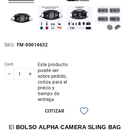
Rieles
ó
Sliders
Monitores
de
Campo
SKU
FM-00014632
y
Viewfinders
Otros
Cant.
Este producto
Accesorios
puede ser
Cuidados
sobre pedido,
y
cotiza para el
Mantenimiento
precio y
tiempo de
Follow
entrega
Focus
Accesorios
COTIZAR
de
acción
El
BOLSO ALPHA CAMERA SLING BAG
Sistemas