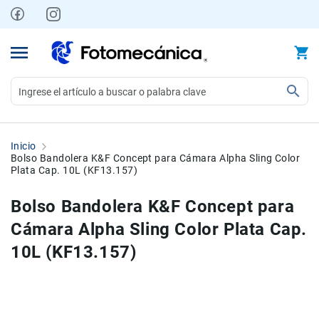
Ir
al
contenido
Video
Videocámaras
Inicio
Profesionales
Bolso Bandolera K&F Concept para Cámara Alpha Sling Color
Plata Cap. 10L (KF13.157)
Compactas
y
Bolso Bandolera K&F Concept para
semiprofesionales
Cámara Alpha Sling Color Plata Cap.
Acción
y
10L (KF13.157)
Deportes
Kits
Skip
Skip
to
to
Monitores
the
the
Accesorios