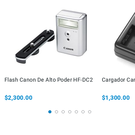
Filtros
Kits
Accesorios
Baterías
y
Cargadores
Memorias
y
Almacenamiento
Lectores
Estuches,
Mochilas
Flash Canon De Alto Poder HF-DC2
Cargador Ca
y
Maletas
$2,300.00
$1,300.00
Fundas
y
protectores
Correas
Accesorios
para