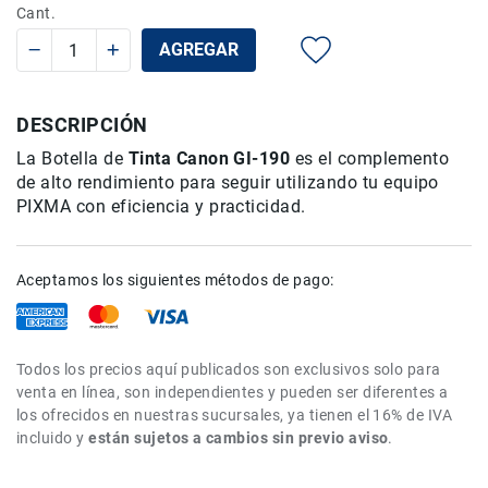
Cant.
Rieles
ó
AGREGAR
Sliders
Monitores
DESCRIPCIÓN
de
Campo
La Botella de
Tinta Canon GI-190
es el complemento
y
de alto rendimiento para seguir utilizando tu equipo
Viewfinders
PIXMA con eficiencia y practicidad.
Otros
Accesorios
Cuidados
Aceptamos los siguientes métodos de pago:
y
Mantenimiento
Follow
Todos los precios aquí publicados son exclusivos solo para
Focus
venta en línea, son independientes y pueden ser diferentes a
Accesorios
los ofrecidos en nuestras sucursales, ya tienen el 16% de IVA
de
incluido y
están sujetos a cambios sin previo aviso
.
acción
Sistemas