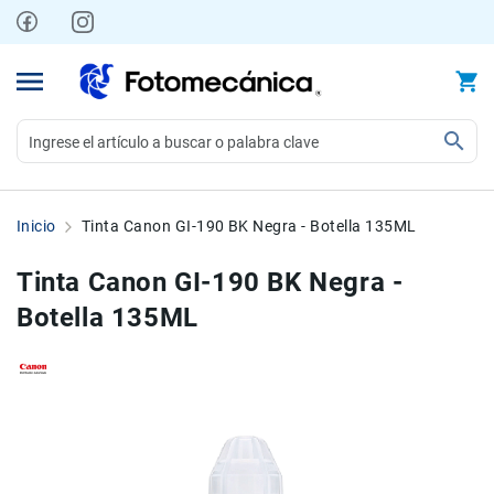
Ir
al
contenido
Video
Videocámaras
Inicio
Tinta Canon GI-190 BK Negra - Botella 135ML
Profesionales
Compactas
Tinta Canon GI-190 BK Negra -
y
Botella 135ML
semiprofesionales
Acción
y
Deportes
Skip
Skip
to
to
Kits
the
the
Monitores
end
beginning
Accesorios
of
of