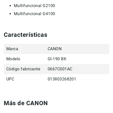
Multifuncional G2100
Accesorios
Multifuncional G4100
Fotografía
Cámaras
Mirrorless
Reflex
Características
(DSLR)
Compactas
Marca
CANON
Fullframe
Modelo
GI-190 BK
Instantáneas
Lentes
Código fabricante
0667C001AC
APS-
C
UPC
013803268201
Fullframe
Mirrorless
DSLR
Más de CANON
Accesorios