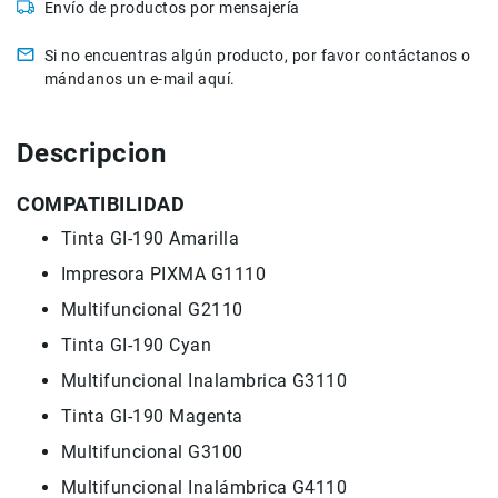
Envío de productos por mensajería
de
intercomunicación
Si no encuentras algún producto, por favor contáctanos o
Kits
mándanos un e-mail aquí.
Videolamparas
Switcheras
Descripcion
de
video
COMPATIBILIDAD
Cine
Tinta GI-190 Amarilla
Cinema
Impresora PIXMA G1110
Lentes
para
Multifuncional G2110
Cine
Tinta GI-190 Cyan
Rigs
Multifuncional Inalambrica G3110
Monitores
Tinta GI-190 Magenta
Camaras
de
Multifuncional G3100
Cine
Multifuncional Inalámbrica G4110
Kits