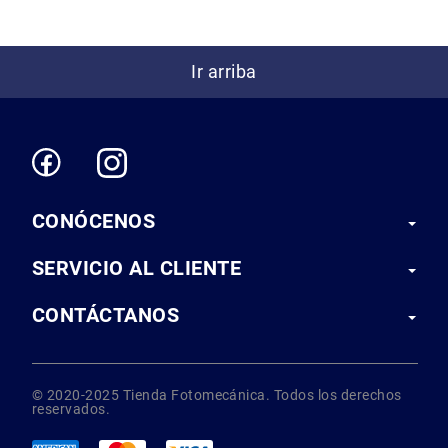
Correas
Flashes
e
Ir arriba
Iluminación
Lámparas
portátiles
Accesorios
para
Fotografía
Empuñadora
CONÓCENOS
y
Grip
SERVICIO AL CLIENTE
Kits
CONTÁCTANOS
Tripiés
y
Monopiés
Cabeza
© 2020-2025 Tienda Fotomecánica. Todos los derechos
Kits
reservados.
Accesorios