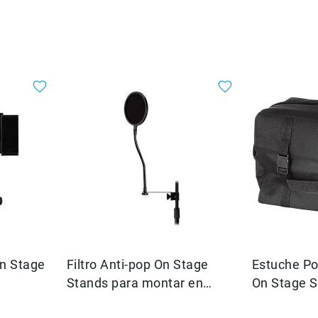
On Stage
Filtro Anti-pop On Stage
Estuche Po
Stands para montar en
On Stage S
as,
pedestal de micrófono
Es