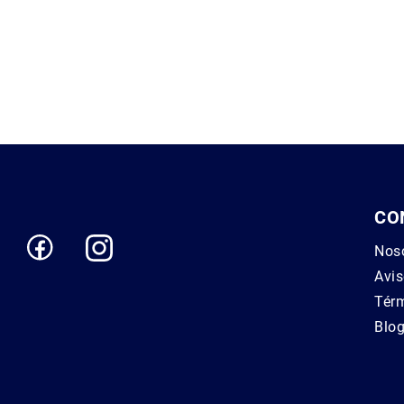
Rotación de 360° 
CO
Nos
Avis
Térm
Blo