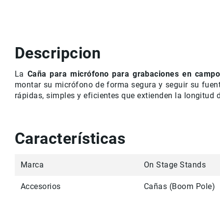
r
v
i
c
i
Descripcion
o
M
La
Caña para micrófono para grabaciones en campo 
a
montar su micrófono de forma segura y seguir su fuent
rc
a
rápidas, simples y eficientes que extienden la longitud de
s
C
o
Características
n
t
a
Marca
On Stage Stands
c
t
Accesorios
Cañas (Boom Pole)
o