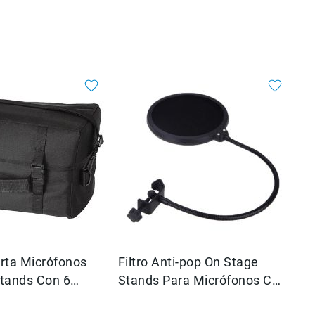
rta Micrófonos
Filtro Anti-pop On Stage
tands Con 6
Stands Para Micrófonos Con
pacios MB7006
Clip ASVS4-B