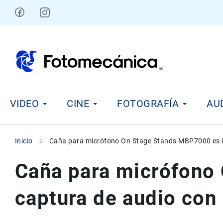
Ir
al
contenido
V
VIDEO
CINE
FOTOGRAFÍA
AU
i
d
e
o
Inicio
Caña para micrófono On Stage Stands MBP7000 es id
C
i
Caña para micrófono 
n
e
captura de audio con
F
o
t