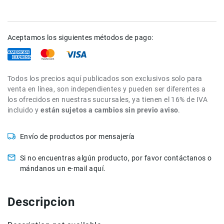
de
intercomunicación
Kits
Aceptamos los siguientes métodos de pago:
Videolamparas
Switcheras
de
Todos los precios aquí publicados son exclusivos solo para
video
venta en línea, son independientes y pueden ser diferentes a
Cine
los ofrecidos en nuestras sucursales, ya tienen el 16% de IVA
Cinema
incluido y
están sujetos a cambios sin previo aviso
.
Lentes
para
Envío de productos por mensajería
Cine
Rigs
Si no encuentras algún producto, por favor contáctanos o
mándanos un e-mail aquí.
Monitores
Camaras
de
Descripcion
Cine
Kits