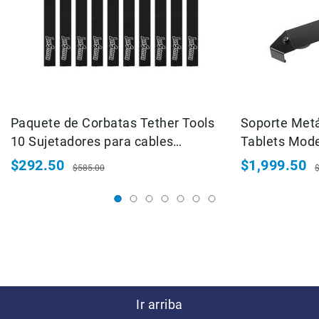
Filtros
Kits
Accesorios
Baterías
y
Cargadores
Memorias
y
Paquete de Corbatas Tether Tools
Soporte Metá
Almacenamiento
10 Sujetadores para cables
Tablets Mod
Lectores
JerkStopper ProTab (CT003PK)
$292.50
$1,999.50
$585.00
Estuches,
Precio
Precio
Precio
P
Mochilas
especial
habitual
especial
h
y
Maletas
Fundas
y
protectores
Correas
Accesorios
Ir arriba
para