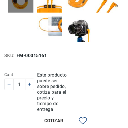
Rieles
ó
Sliders
Monitores
de
Campo
y
Viewfinders
SKU
FM-00015161
Otros
Accesorios
Cuidados
Cant.
Este producto
y
puede ser
Mantenimiento
sobre pedido,
cotiza para el
Follow
precio y
Focus
tiempo de
Accesorios
entrega
de
acción
COTIZAR
Sistemas