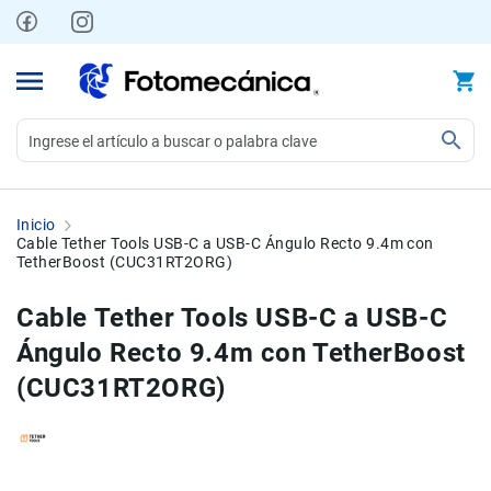
Ir
al
contenido
Video
Videocámaras
Inicio
Profesionales
Cable Tether Tools USB-C a USB-C Ángulo Recto 9.4m con
TetherBoost (CUC31RT2ORG)
Compactas
y
Cable Tether Tools USB-C a USB-C
semiprofesionales
Ángulo Recto 9.4m con TetherBoost
Acción
y
(CUC31RT2ORG)
Deportes
Kits
Monitores
Skip
Skip
Accesorios