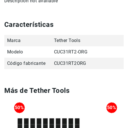
Description not available
Accesorios
Fotografía
Cámaras
Características
Mirrorless
Reflex
Marca
Tether Tools
(DSLR)
Compactas
Modelo
CUC31RT2-ORG
Fullframe
Código fabricante
CUC31RT2ORG
Instantáneas
Lentes
APS-
C
Más de Tether Tools
Fullframe
Mirrorless
50%
50%
DSLR
Accesorios