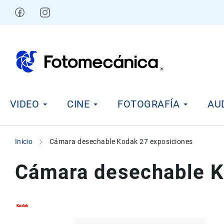
Ir
al
contenido
V
VIDEO
CINE
FOTOGRAFÍA
AU
i
d
e
o
Inicio
Cámara desechable Kodak 27 exposiciones
C
i
Cámara desechable K
n
e
F
o
t
Skip
Skip