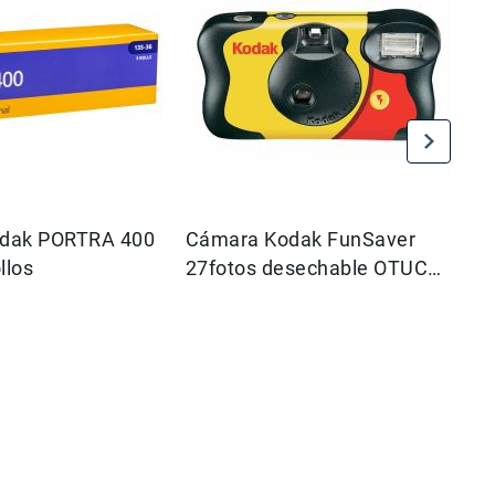
Kodak PORTRA 400
Cámara Kodak FunSaver
Bo
llos
27fotos desechable OTUC
en
27E WW
co
$
6