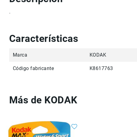
r
v
.
i
c
i
o
Características
M
a
rc
Marca
KODAK
a
s
Código fabricante
K8617763
C
o
n
t
Más de KODAK
a
c
t
o