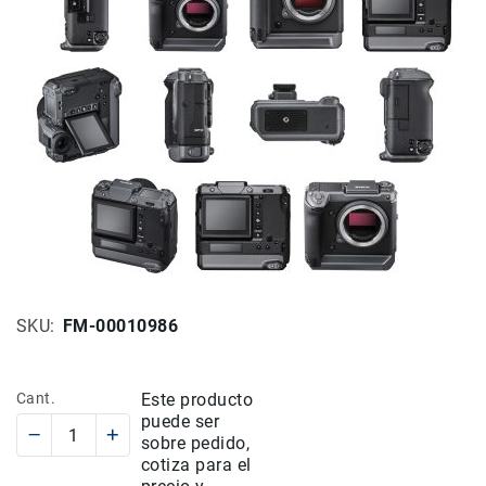
Rieles
ó
Sliders
Monitores
de
Campo
y
Viewfinders
Otros
Accesorios
Cuidados
y
Mantenimiento
SKU
FM-00010986
Follow
Focus
Cant.
Este producto
Accesorios
puede ser
de
sobre pedido,
acción
cotiza para el
Sistemas