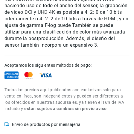
haciendo uso de todo el ancho del sensor, la grabación
Accesorios
de video DCI y UHD 4K es posible a 4: 2: 0 de 10 bits
Fotografía
internamente o 4: 2: 2 de 10 bits a través de HDMI, y un
Cámaras
ajuste de gamma F-log puede También se puede
Mirrorless
utilizar para una clasificación de color más avanzada
durante la postproducción. Además, el diseño del
Reflex
(DSLR)
sensor también incorpora un expansivo 3.
Compactas
Fullframe
Aceptamos los siguientes métodos de pago:
Instantáneas
Lentes
APS-
Todos los precios aquí publicados son exclusivos solo para
C
venta en línea, son independientes y pueden ser diferentes a
Fullframe
los ofrecidos en nuestras sucursales, ya tienen el 16% de IVA
incluido y
están sujetos a cambios sin previo aviso
.
Mirrorless
DSLR
Envío de productos por mensajería
Accesorios