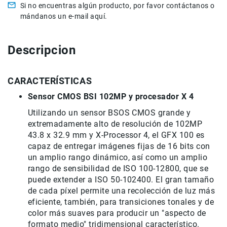
Filtros
Si no encuentras algún producto, por favor contáctanos o
Kits
mándanos un e-mail aquí.
Accesorios
Baterías
Descripcion
y
Cargadores
Memorias
CARACTERÍSTICAS
y
Sensor CMOS BSI 102MP y procesador X 4
Almacenamiento
Lectores
Utilizando un sensor BSOS CMOS grande y
Estuches,
extremadamente alto de resolución de 102MP
Mochilas
43.8 x 32.9 mm y X-Processor 4, el GFX 100 es
y
capaz de entregar imágenes fijas de 16 bits con
Maletas
un amplio rango dinámico, así como un amplio
Fundas
rango de sensibilidad de ISO 100-12800, que se
y
puede extender a ISO 50-102400. El gran tamaño
protectores
de cada píxel permite una recolección de luz más
eficiente, también, para transiciones tonales y de
Correas
color más suaves para producir un "aspecto de
Accesorios
para
formato medio" tridimensional característico.