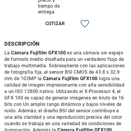
precio y
de
tiempo de
intercomunicación
entrega
Kits
COTIZAR
Videolamparas
Switcheras
de
DESCRIPCIÓN
video
La
Cámara Fujifilm GFX100
es una cámara sin espejo
Cine
de formato medio diseñada para un verdadero flujo de
Cinema
trabajo multimedia. Sobresaliente con las aplicaciones
de fotografía fija, el sensor BSI CMOS de 43.8 x 32.9
Lentes
para
mm de 102MP la
Cámara Fujifilm GFX100
logra una
Cine
calidad de imagen impresionante con alta sensibilidad
a un ISO 12800 nativo. Utilizando el X-Processor 4, el
Rigs
GFX 100 es capaz de generar imágenes en bruto de 16
Monitores
bits con Un amplio rango dinámico y bajos niveles de
Camaras
ruido. Además, el diseño BSI del sensor contribuye a
de
una alta claridad y una reproducción precisa del color
Cine
cuando se trabaja en una variedad de condiciones de
iluminación. Además la
Cámara Fujifilm GFX100
Kits