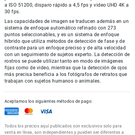
a ISO 51200, disparo rápido a 4,5 fps y video UHD 4K a
de
intercomunicación
30 fps.
Kits
Las capacidades de imagen se traducen además en un
sistema de enfoque automático refinado con 273
Videolamparas
puntos seleccionables, y es un sistema de enfoque
Switcheras
híbrido que utiliza métodos de detección de fase y de
de
contraste para un enfoque preciso y de alta velocidad
video
con un seguimiento de sujetos experto. La detección de
Cine
rostros se puede utilizar tanto en modo de imágenes
Cinema
fijas como de video, mientras que la detección de ojos
más precisa beneficia a los fotógrafos de retratos que
Lentes
para
trabajan con sujetos humanos o animales.
Cine
Rigs
Aceptamos los siguientes métodos de pago:
Monitores
Camaras
de
Cine
Todos los precios aquí publicados son exclusivos solo para
venta en línea, son independientes y pueden ser diferentes a
Kits