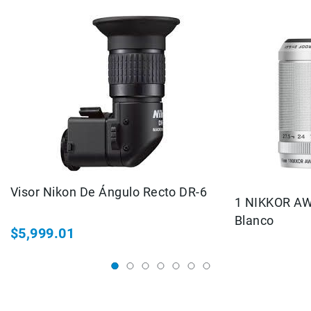
Micrófonos
para
cámaras
Micrófonos
para
estudio
Micrófonos
para
celulares
Accesorios
para
micrófonos
Visor Nikon De Ángulo Recto DR-6
1 NIKKOR AW
Microfonos
inalambricos
Blanco
$5,999.01
Kits
Audífonos
Auriculares
Accesorios
Sistemas