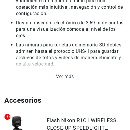
Filtros
y también es una pantalla táctil para una
operación más intuitiva , navegación y control de
Kits
configuración.
Accesorios
Hay un buscador electrónico de 3,69 m de puntos
Baterías
para una visualización cómoda al nivel de los
y
Cargadores
ojos.
Memorias
Las ranuras para tarjetas de memoria SD dobles
y
admiten hasta el protocolo UHS-II para guardar
Almacenamiento
archivos de fotos y videos de manera eficiente y
Lectores
de alta velocidad.
Estuches,
Un robusto chasis de aleación de magnesio es
Mochilas
Ver más
resistente al polvo y a la intemperie para
y
beneficiar el trabajo en climas duros y
Maletas
condiciones inclementes.
Fundas
Accesorios
Conectividad SnapBridge incorporada para
y
protectores
permitir una transferencia perfecta de imágenes
de baja resolución, así como capacidades de
Correas
19%
1
Flash Nikon R1C1 WIRELESS
disparo remoto.
Accesorios
CLOSE-UP SPEEDLIGHT
para