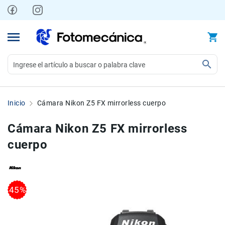
Ir
al
contenido
Video
Videocámaras
Inicio
Cámara Nikon Z5 FX mirrorless cuerpo
Profesionales
Compactas
Cámara Nikon Z5 FX mirrorless
y
cuerpo
semiprofesionales
Acción
y
Deportes
Skip
Skip
45%
to
to
Kits
the
the
Monitores
end
beginning
Accesorios
of
of