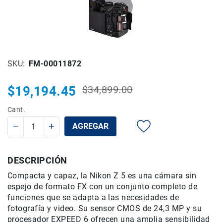
Rieles
ó
Sliders
Monitores
de
SKU
FM-00011872
Campo
y
Viewfinders
$19,194.45
$34,899.00
Precio
Precio
Otros
habitual
especial
Cant.
Accesorios
Cuidados
AGREGAR
y
Mantenimiento
DESCRIPCIÓN
Follow
Focus
Compacta y capaz, la Nikon Z 5 es una cámara sin
Accesorios
espejo de formato FX con un conjunto completo de
de
funciones que se adapta a las necesidades de
acción
fotografía y video. Su sensor CMOS de 24,3 MP y su
procesador EXPEED 6 ofrecen una amplia sensibilidad
Sistemas