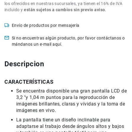
los ofrecidos en nuestras sucursales, ya tienen el 16% de IVA
Accesorios
incluido y
están sujetos a cambios sin previo aviso
.
Fotografía
Cámaras
Envío de productos por mensajería
Mirrorless
Reflex
Si no encuentras algún producto, por favor contáctanos o
(DSLR)
mándanos un e-mail aquí.
Compactas
Fullframe
Descripcion
Instantáneas
Lentes
CARACTERÍSTICAS
APS-
Se encuentra disponible una gran pantalla LCD de
C
3,2 "y 1,04 m puntos para la reproducción de
Fullframe
imágenes brillantes, claras y vívidas y la toma de
Mirrorless
imágenes en vivo.
DSLR
La pantalla tiene un diseño inclinable para
adaptarse al trabajo desde ángulos altos y bajos
Accesorios