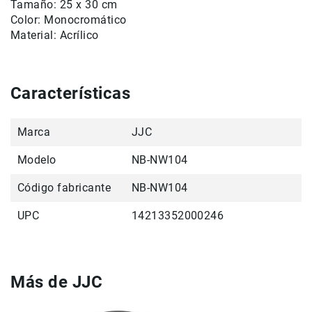
Tamaño: 25 x 30 cm
Color: Monocromático
Accesorios
Material: Acrílico
Fotografía
Cámaras
Mirrorless
Reflex
Características
(DSLR)
Compactas
Marca
JJC
Fullframe
Modelo
NB-NW104
Instantáneas
Lentes
Código fabricante
NB-NW104
APS-
C
UPC
14213352000246
Fullframe
Mirrorless
DSLR
Más de JJC
Accesorios