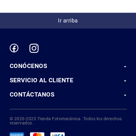
Correas
Flashes
e
Ir arriba
Iluminación
Lámparas
portátiles
Accesorios
para
Fotografía
Empuñadora
CONÓCENOS
y
Grip
SERVICIO AL CLIENTE
Kits
CONTÁCTANOS
Tripiés
y
Monopiés
Cabeza
© 2020-2025 Tienda Fotomecánica. Todos los derechos
Kits
reservados.
Accesorios