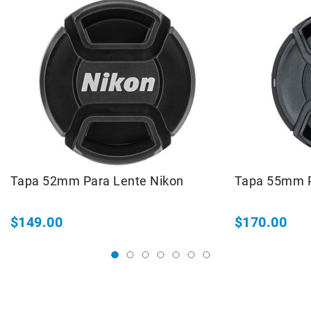
Filtros
Kits
Accesorios
Baterías
y
Cargadores
Memorias
y
Almacenamiento
Lectores
Estuches,
Tapa 52mm Para Lente Nikon
Tapa 55mm P
Mochilas
y
Maletas
$149.00
$170.00
Fundas
y
protectores
Correas
Accesorios
para