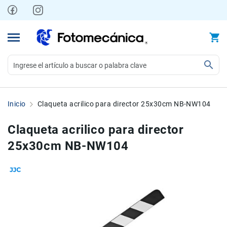
Ir
al
contenido
Video
Videocámaras
Inicio
Claqueta acrilico para director 25x30cm NB-NW104
Profesionales
Compactas
Claqueta acrilico para director
y
25x30cm NB-NW104
semiprofesionales
Acción
y
Deportes
Skip
Skip
to
to
Kits
the
the
Monitores
end
beginning
Accesorios
of
of