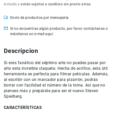
de
incluido y
están sujetos a cambios sin previo aviso
.
intercomunicación
Kits
Envío de productos por mensajería
Videolamparas
Si no encuentras algún producto, por favor contáctanos o
Switcheras
mándanos un e-mail aquí.
de
video
Descripcion
Cine
Cinema
Si eres fanático del séptimo arte no puedes pasar por
Lentes
para
alto esta increíble claqueta. Hecha de acrílico, esta útil
Cine
herramienta es perfecta para filmar películas. Además,
al escribir con un marcador para pizarrón, podrás
Rigs
borrar con facilidad el número de la toma. Así que no
Monitores
pienses más y prepárate para ser el nuevo Steven
Camaras
Spielberg.
de
Cine
CARACTERÍSTICAS
Kits