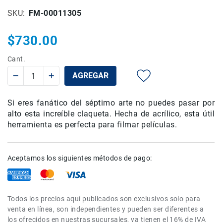
Rieles
SKU
FM-00011305
ó
Sliders
$730.00
Monitores
de
Cant.
Campo
AGREGAR
y
Viewfinders
Otros
Si eres fanático del séptimo arte no puedes pasar por
Accesorios
alto esta increíble claqueta. Hecha de acrílico, esta útil
herramienta es perfecta para filmar películas.
Cuidados
y
Mantenimiento
Aceptamos los siguientes métodos de pago:
Follow
Focus
Accesorios
de
Todos los precios aquí publicados son exclusivos solo para
acción
venta en línea, son independientes y pueden ser diferentes a
los ofrecidos en nuestras sucursales, ya tienen el 16% de IVA
Sistemas