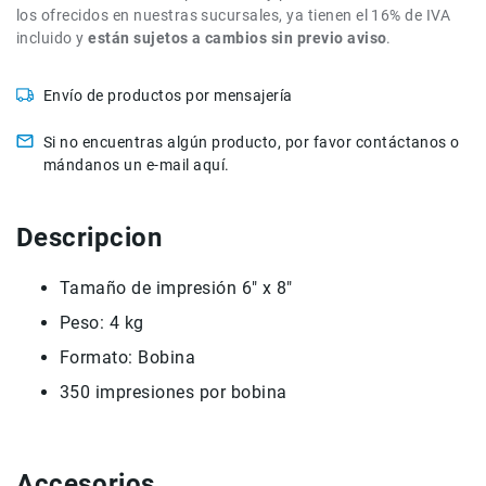
los ofrecidos en nuestras sucursales, ya tienen el 16% de IVA
de
incluido y
están sujetos a cambios sin previo aviso
intercomunicación
.
Kits
Envío de productos por mensajería
Videolamparas
Switcheras
Si no encuentras algún producto, por favor contáctanos o
de
mándanos un e-mail aquí.
video
Cine
Descripcion
Cinema
Lentes
Tamaño de impresión 6" x 8"
para
Cine
Peso: 4 kg
Rigs
Formato: Bobina
Monitores
350 impresiones por bobina
Camaras
de
Cine
Accesorios
Kits