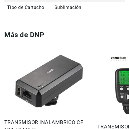
Filtros
Tipo de Cartucho
Sublimación
Kits
Accesorios
Baterías
y
Más de DNP
Cargadores
Memorias
y
Almacenamiento
Lectores
Estuches,
Mochilas
y
Maletas
Fundas
y
protectores
Correas
Accesorios
TRANSMISOR INALAMBRICO CF
TRANSMISO
para