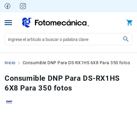
Ir
al
contenido
Video
Videocámaras
Inicio
Consumible DNP Para DS-RX1HS 6X8 Para 350 fotos
Profesionales
Compactas
Consumible DNP Para DS-RX1HS
y
6X8 Para 350 fotos
semiprofesionales
Acción
y
Deportes
Skip
Skip
to
to
Kits
the
the
Monitores
end
beginning
Accesorios
of
of