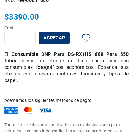
SKU
FM-00011080
Rieles
ó
$3390.00
Sliders
Monitores
Cant.
de
AGREGAR
Campo
y
Viewfinders
El
Consumible DNP Para DS-RX1HS 6X8 Para 350
fotos
ofrece un efoque de bajo costo con sus
Otros
Accesorios
consumibles fotográficos económicos. Expanda sus
ofertas con nuestros múltiples tamaños y tipos de
Cuidados
papel.
y
Mantenimiento
Follow
Aceptamos los siguientes métodos de pago:
Focus
Accesorios
de
acción
Todos los precios aquí publicados son exclusivos solo para
venta en línea, son independientes y pueden ser diferentes a
Sistemas