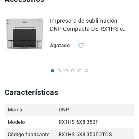
Accesorios
Fotografía
Impresora de sublimación
Cámaras
DNP Compacta DS-RX1HS con
Mirrorless
consumible para 700 fotos
Reflex
4x6
Agotado
(DSLR)
Compactas
Fullframe
Instantáneas
Lentes
APS-
Características
C
Fullframe
Marca
DNP
Mirrorless
Modelo
RX1HS 6X8 350F
DSLR
Accesorios
Código fabricante
RX1HS 6X8 350FOTOS