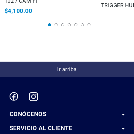
102 / CAM FI
Correas
TRIGGER HU
$4,100.00
Flashes
e
Iluminación
Lámparas
portátiles
Accesorios
para
Fotografía
Empuñadora
Ir arriba
y
Grip
Kits
Tripiés
y
Monopiés
Cabeza
CONÓCENOS
Kits
SERVICIO AL CLIENTE
Accesorios