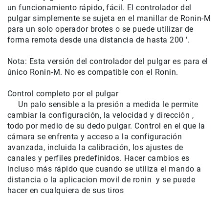
un funcionamiento
rápido, fácil
.
El
controlador
del
de
intercomunicación
pulgar
simplemente se sujeta
en
el
manillar
de
Ronin
-
M
para un solo
operador
brotes
o
se puede utilizar
de
Kits
forma remota desde
una distancia de
hasta 200
'
.
Videolamparas
Nota
:
Esta versión del
controlador
del pulgar
es para
el
Switcheras
de
único
Ronin
-
M
.
No es compatible con
el
Ronin
.
video
Control completo
por el pulgar
Cine
Un palo
sensible a la presión
a medida
le permite
Cinema
cambiar
la
configuración
, la velocidad y
dirección
,
Lentes
todo por medio de
su dedo pulgar
.
Control en el que
la
para
cámara
se enfrenta
y acceso a
la configuración
Cine
avanzada
,
incluida la calibración
,
los ajustes de
Rigs
canales
y
perfiles predefinidos
.
Hacer cambios
es
incluso más rápido que
cuando se utiliza el
mando a
Monitores
distancia
o
la aplicacion movil de ronin
y se puede
Camaras
hacer
en
cualquiera de
sus tiros
de
Cine
Kits