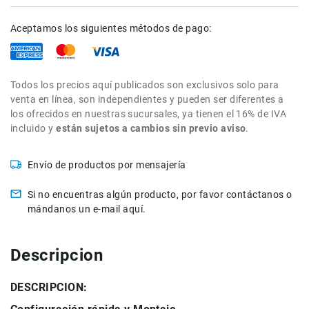
Accesorios
Aceptamos los siguientes métodos de pago:
Fotografía
Cámaras
Mirrorless
Todos los precios aquí publicados son exclusivos solo para
Reflex
venta en línea, son independientes y pueden ser diferentes a
(DSLR)
los ofrecidos en nuestras sucursales, ya tienen el 16% de IVA
Compactas
incluido y
están sujetos a cambios sin previo aviso
.
Fullframe
Instantáneas
Envío de productos por mensajería
Lentes
Si no encuentras algún producto, por favor contáctanos o
APS-
mándanos un e-mail aquí.
C
Fullframe
Descripcion
Mirrorless
DSLR
DESCRIPCION:
Accesorios