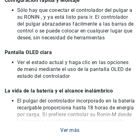
Configuración rápida y Montaje
Filtros
Kits
Sólo hay que conectar
el controlador
del pulgar
a
su
RONIN
,
y ya está listo
para ir.
El
controlador
Accesorios
del pulgar
abrazaderas
fácilmente a
las barras de
Baterías
control
o
se puede colocar
en cualquier lugar que
y
desee,
sin necesidad de herramientas
Cargadores
Memorias
Pantalla OLED clara
y
Almacenamiento
Ver el estado
actual y
haga clic en
las opciones
Lectores
de menú
mediante el uso de
la pantalla
OLED
de
Estuches,
estado
del controlador
Mochilas
y
La vida de la batería y el alcance inalámbrico
Maletas
El
pulgar del
controlador
incorporado en la batería
Fundas
recargable
proporciona
hasta 18
horas de energía
y
por carga.
Si prefiere
controlar su
Ronin
-
M
desde
protectores
la distancia
,
la señal inalámbrica
es capaz de
Correas
trabajar
hasta 200
'de distancia
Ver más
Accesorios
para