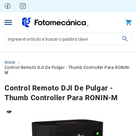
Ir
al
contenido
Video
Videocámaras
Inicio
Profesionales
Control Remoto DJI De Pulgar - Thumb Controller Para RONIN-
M
Compactas
y
Control Remoto DJI De Pulgar -
semiprofesionales
Thumb Controller Para RONIN-M
Acción
y
Deportes
Kits
Skip
Skip
Monitores
to
to
Accesorios
the
the