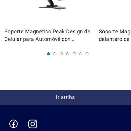
Micrófonos
para
cámaras
Micrófonos
Soporte Magnético Peak Design de
para
Soporte Mag
estudio
Celular para Automóvil con
delantero de 
Micrófonos
Cargador (MCMAABK1)
(MBMAABK1
para
celulares
Accesorios
para
micrófonos
Microfonos
inalambricos
Ir arriba
Kits
Audífonos
Auriculares
Accesorios
Sistemas