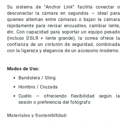
Su sistema de “Anchor Link” facilita conectar o
Accesorios
desconectar la cámara en segundos — ideal para
Fotografía
quienes alternan entre cámaras o bajan la cámara
Cámaras
rápidamente para revisar encuadres, cambiar lente,
Mirrorless
etc. Con capacidad para soportar un equipo pesado
Reflex
(incluso DSLR + lente grande), la correa ofrece la
(DSLR)
confianza de un cinturón de seguridad, combinada
con la ligereza y elegancia de un accesorio moderno.
Compactas
Fullframe
Instantáneas
Modos de Uso:
Lentes
Bandolera / Sling
APS-
Hombro / Cruzada
C
Cuello — ofreciendo flexibilidad según la
Fullframe
sesión o preferencia del fotógrafo
Mirrorless
DSLR
Materiales y Sostenibilidad:
Accesorios
Las correas Black, Coyote, Eclipse, Kelp y