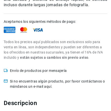
de
incluso durante largas jornadas de fotografía.
intercomunicación
Kits
Aceptamos los siguientes métodos de pago:
Videolamparas
Switcheras
de
video
Todos los precios aquí publicados son exclusivos solo para
venta en línea, son independientes y pueden ser diferentes a
Cine
los ofrecidos en nuestras sucursales, ya tienen el 16% de IVA
Cinema
incluido y
están sujetos a cambios sin previo aviso
.
Lentes
para
Envío de productos por mensajería
Cine
Rigs
Si no encuentras algún producto, por favor contáctanos o
Monitores
mándanos un e-mail aquí.
Camaras
de
Descripcion
Cine
Kits