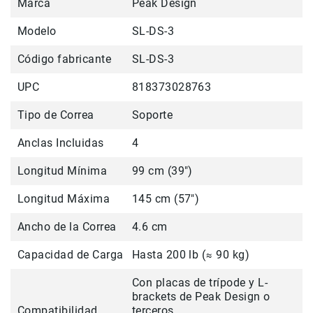
Marca
Peak Design
Correas
Flashes
Modelo
SL-DS-3
e
Iluminación
Código fabricante
SL-DS-3
Lámparas
portátiles
UPC
818373028763
Accesorios
Tipo de Correa
Soporte
para
Fotografía
Anclas Incluidas
4
Empuñadora
y
Longitud Mínima
99 cm (39")
Grip
Kits
Longitud Máxima
145 cm (57")
Tripiés
Ancho de la Correa
4.6 cm
y
Monopiés
Capacidad de Carga
Hasta 200 lb (≈ 90 kg)
Cabeza
Kits
Con placas de trípode y L-
brackets de Peak Design o
Accesorios
Compatibilidad
terceros.