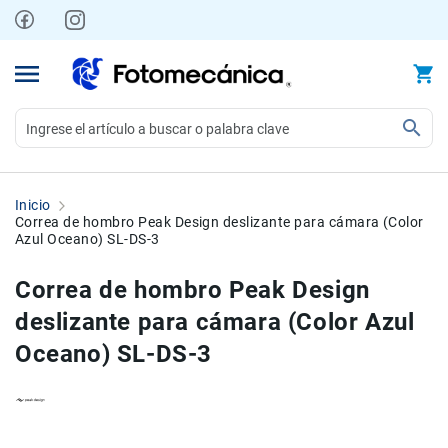
Ir
al
contenido
Video
Videocámaras
Inicio
Profesionales
Correa de hombro Peak Design deslizante para cámara (Color
Azul Oceano) SL-DS-3
Compactas
y
Correa de hombro Peak Design
semiprofesionales
deslizante para cámara (Color Azul
Acción
y
Oceano) SL-DS-3
Deportes
Kits
Monitores
Skip
Skip
Accesorios