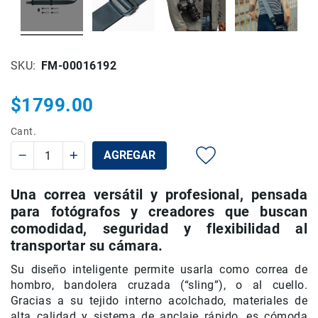
Rieles
ó
Sliders
SKU
FM-00016192
Monitores
de
Campo
$1799.00
y
Viewfinders
Cant.
Otros
AGREGAR
Accesorios
Cuidados
Una correa versátil y profesional, pensada
y
Mantenimiento
para fotógrafos y creadores que buscan
comodidad, seguridad y flexibilidad al
Follow
transportar su cámara.
Focus
Accesorios
Su diseño inteligente permite usarla como correa de
de
hombro, bandolera cruzada (“sling”), o al cuello.
acción
Gracias a su tejido interno acolchado, materiales de
Sistemas
alta calidad y sistema de anclaje rápido, es cómoda