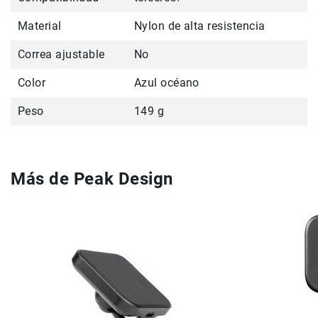
Cuidados
y
Material
Nylon de alta resistencia
Mantenimiento
Correa ajustable
No
Kits
Marco
Color
Azul océano
Accesorios
Peso
149 g
de
montaje
Abrazaderas
Magic
Más de Peak Design
Arms
Kits
Conferencia
Audio
Grabadoras
Micrófonos
Micrófonos
lavalier