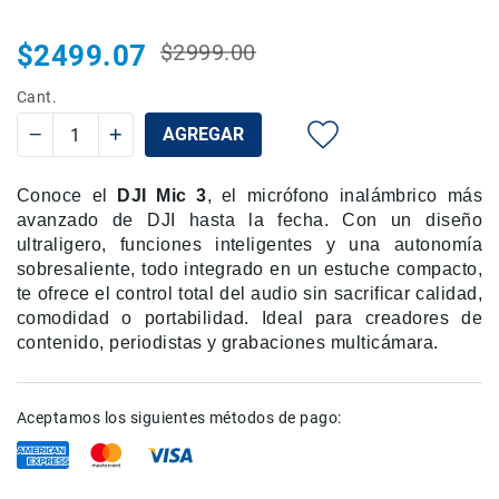
Rieles
$2499.07
ó
$2999.00
Precio
Precio
Sliders
habitual
especial
Cant.
Monitores
de
AGREGAR
Campo
y
Viewfinders
Conoce el
DJI Mic 3
, el micrófono inalámbrico más
avanzado de DJI hasta la fecha. Con un diseño
Otros
ultraligero, funciones inteligentes y una autonomía
Accesorios
sobresaliente, todo integrado en un estuche compacto,
Cuidados
te ofrece el control total del audio sin sacrificar calidad,
y
comodidad o portabilidad. Ideal para creadores de
Mantenimiento
contenido, periodistas y grabaciones multicámara.
Follow
Focus
Accesorios
Aceptamos los siguientes métodos de pago:
de
acción
Sistemas