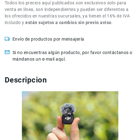
Todos los precios aquí publicados son exclusivos solo para
de
venta en línea, son independientes y pueden ser diferentes a
intercomunicación
los ofrecidos en nuestras sucursales, ya tienen el 16% de IVA
Kits
incluido y
están sujetos a cambios sin previo aviso
.
Videolamparas
Envío de productos por mensajería
Switcheras
de
video
Si no encuentras algún producto, por favor contáctanos o
mándanos un e-mail aquí.
Cine
Cinema
Lentes
Descripcion
para
Cine
Rigs
Monitores
Camaras
de
Cine
Kits