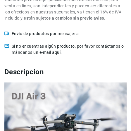
de
venta en línea, son independientes y pueden ser diferentes a
intercomunicación
los ofrecidos en nuestras sucursales, ya tienen el 16% de IVA
incluido y
están sujetos a cambios sin previo aviso
.
Kits
Videolamparas
Envío de productos por mensajería
Switcheras
de
Si no encuentras algún producto, por favor contáctanos o
video
mándanos un e-mail aquí.
Cine
Cinema
Descripcion
Lentes
para
Cine
Rigs
Monitores
Camaras
de
Cine
Kits