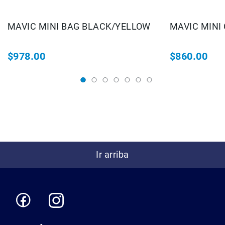
Correas
Flashes
MAVIC MINI BAG BLACK/YELLOW
MAVIC MINI
e
Iluminación
Lámparas
$978.00
$860.00
portátiles
Accesorios
para
Fotografía
Empuñadora
y
Grip
Kits
Ir arriba
Tripiés
y
Monopiés
Cabeza
Kits
Accesorios