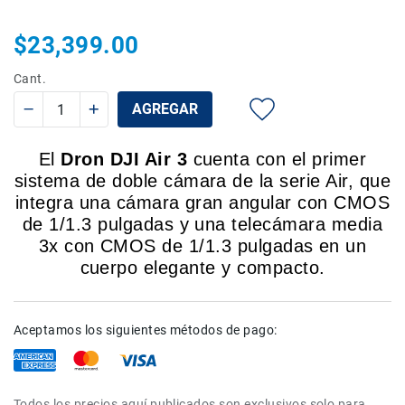
Rieles
$23,399.00
ó
Sliders
Cant.
Monitores
de
AGREGAR
Campo
y
El
Dron DJI Air 3
Viewfinders
cuenta con el primer
sistema de doble cámara de la serie Air, que
Otros
integra una cámara gran angular con CMOS
Accesorios
de 1/1.3 pulgadas y una telecámara media
Cuidados
3x con CMOS de 1/1.3 pulgadas en un
y
cuerpo elegante y compacto.
Mantenimiento
Follow
Focus
Aceptamos los siguientes métodos de pago:
Accesorios
de
acción
Sistemas
Todos los precios aquí publicados son exclusivos solo para