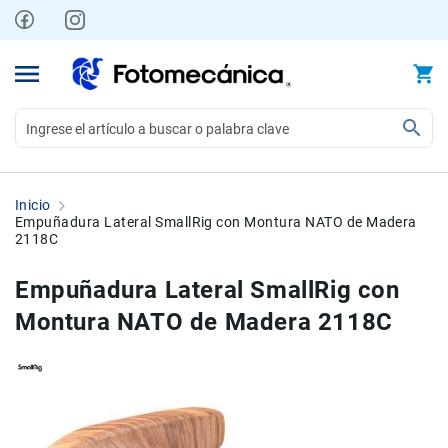
Ir
al
contenido
Video
Videocámaras
Inicio
Profesionales
Empuñadura Lateral SmallRig con Montura NATO de Madera
2118C
Compactas
y
Empuñadura Lateral SmallRig con
semiprofesionales
Montura NATO de Madera 2118C
Acción
y
Deportes
Kits
Skip
Skip
Monitores
to
to
Accesorios
the
the