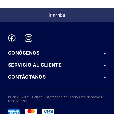
Correas
Flashes
Ir arriba
e
Iluminación
Lámparas
portátiles
Accesorios
para
Fotografía
CONÓCENOS
Empuñadora
y
SERVICIO AL CLIENTE
Grip
Kits
CONTÁCTANOS
Tripiés
y
Monopiés
Cabeza
© 2020-2025 Tienda Fotomecánica. Todos los derechos
reservados.
Kits
Accesorios