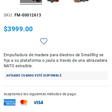
Rieles
ó
SKU
FM-00012613
Sliders
Monitores
$3999.00
de
Campo
y
Viewfinders
Otros
Empuñadura de madera para diestros de SmallRig se
Accesorios
fija a su plataforma o jaula a través de una abrazadera
Cuidados
NATO extraíble.
y
Mantenimiento
AVÍSAME CUANDO ESTÉ DISPONIBLE
Follow
Focus
Accesorios
Aceptamos los siguientes métodos de pago:
de
acción
Sistemas