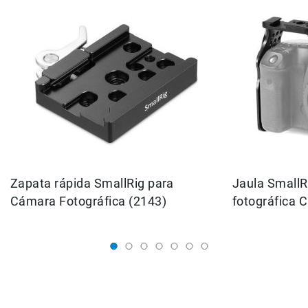
Filtros
Kits
Accesorios
Baterías
y
Cargadores
Memorias
y
Almacenamiento
Lectores
Estuches,
Mochilas
Zapata rápida SmallRig para
Jaula SmallR
y
Cámara Fotográfica (2143)
fotográfica 
Maletas
Fundas
y
protectores
Correas
Accesorios
para