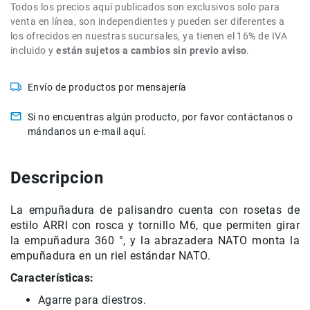
Todos los precios aquí publicados son exclusivos solo para
de
venta en línea, son independientes y pueden ser diferentes a
intercomunicación
los ofrecidos en nuestras sucursales, ya tienen el 16% de IVA
Kits
incluido y
están sujetos a cambios sin previo aviso
.
Videolamparas
Switcheras
Envío de productos por mensajería
de
video
Si no encuentras algún producto, por favor contáctanos o
mándanos un e-mail aquí.
Cine
Cinema
Lentes
Descripcion
para
Cine
La empuñadura de palisandro cuenta con rosetas de
Rigs
estilo ARRI con rosca y tornillo M6, que permiten girar
Monitores
la empuñadura 360 °, y la abrazadera NATO monta la
empuñadura en un riel estándar NATO.
Camaras
de
Características:
Cine
Agarre para diestros.
Kits