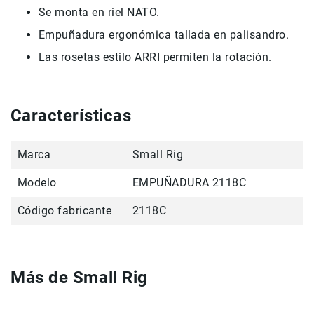
Se monta en riel NATO.
Accesorios
Empuñadura ergonómica tallada en palisandro.
Fotografía
Cámaras
Las rosetas estilo ARRI permiten la rotación.
Mirrorless
Reflex
(DSLR)
Características
Compactas
Fullframe
Marca
Small Rig
Instantáneas
Modelo
EMPUÑADURA 2118C
Lentes
APS-
Código fabricante
2118C
C
Fullframe
Mirrorless
Más de Small Rig
DSLR
Accesorios