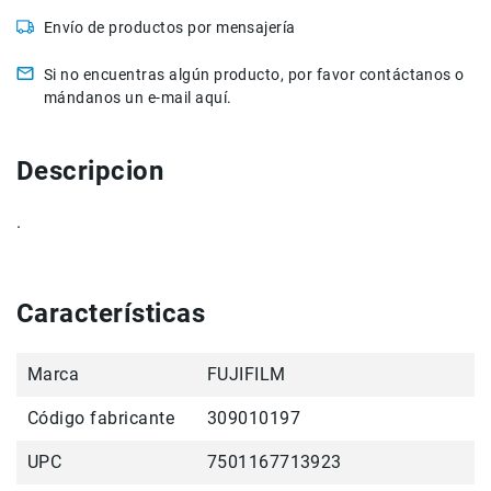
de
Envío de productos por mensajería
intercomunicación
Kits
Si no encuentras algún producto, por favor contáctanos o
mándanos un e-mail aquí.
Videolamparas
Switcheras
de
Descripcion
video
Cine
.
Cinema
Lentes
para
Características
Cine
Rigs
Marca
FUJIFILM
Monitores
Camaras
Código fabricante
309010197
de
Cine
UPC
7501167713923
Kits