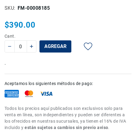
Rieles
SKU
FM-00008185
ó
Sliders
$390.00
Monitores
de
Cant.
Campo
AGREGAR
y
Viewfinders
Otros
.
Accesorios
Cuidados
y
Aceptamos los siguientes métodos de pago:
Mantenimiento
Follow
Focus
Todos los precios aquí publicados son exclusivos solo para
Accesorios
venta en línea, son independientes y pueden ser diferentes a
de
los ofrecidos en nuestras sucursales, ya tienen el 16% de IVA
acción
incluido y
están sujetos a cambios sin previo aviso
.
Sistemas