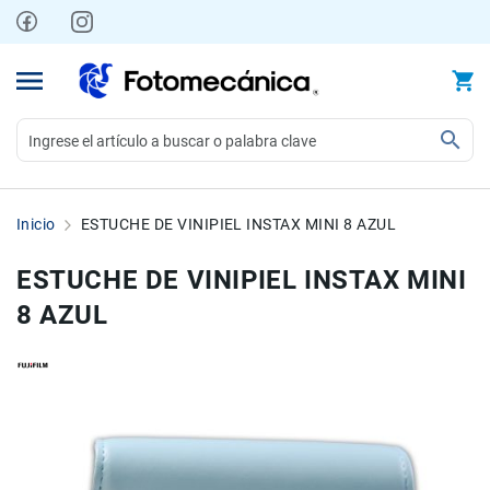
Ir
al
contenido
Video
Videocámaras
Inicio
ESTUCHE DE VINIPIEL INSTAX MINI 8 AZUL
Profesionales
Compactas
ESTUCHE DE VINIPIEL INSTAX MINI
y
8 AZUL
semiprofesionales
Acción
y
Deportes
Skip
Skip
to
to
Kits
the
the
Monitores
end
beginning
Accesorios
of
of