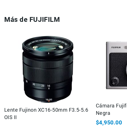
Accesorios
Fotografía
Más de FUJIFILM
Cámaras
Mirrorless
Reflex
(DSLR)
Compactas
Fullframe
Instantáneas
Lentes
APS-
C
Fullframe
Mirrorless
Cámara Fujif
Lente Fujinon XC16-50mm F3.5-5.6
Negra
DSLR
OIS II
Accesorios
$4,950.00