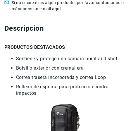
Si no encuentras algún producto, por favor contáctanos o
Accesorios
mándanos un e-mail aquí.
Fotografía
Cámaras
Descripcion
Mirrorless
Reflex
(DSLR)
PRODUCTOS DESTACADOS
Compactas
Sostiene y protege una cámara point and shot
Fullframe
Bolsillo exterior con cremallera
Instantáneas
Correa trasera incorporada y correa Loop
Lentes
APS-
Relleno de espuma para protección contra
C
impactos
Fullframe
Mirrorless
DSLR
Accesorios