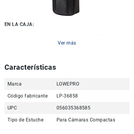
Filtros
Kits
Accesorios
Baterías
EN LA CAJA:
y
Funda de cámara Lowepro Tahoe 25 II (Negro)
Cargadores
Ver más
Memorias
y
Almacenamiento
Lectores
Características
Estuches,
Mochilas
Marca
y
LOWEPRO
Maletas
Código fabricante
LP-36858
Fundas
y
UPC
056035368585
protectores
Tipo de Estuche
Correas
Para Cámaras Compactas
Accesorios
para