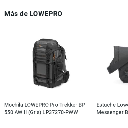
Correas
Flashes
Más de LOWEPRO
e
Iluminación
Lámparas
portátiles
Accesorios
para
Fotografía
Empuñadora
y
Grip
Kits
Tripiés
y
Monopiés
Mochila LOWEPRO Pro Trekker BP
Estuche Low
Cabeza
550 AW II (Gris) LP37270-PWW
Messenger B
Kits
Accesorios