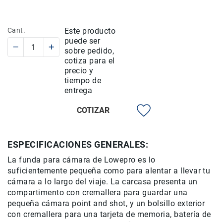
Rieles
ó
Cant.
Este producto
Sliders
puede ser
Monitores
sobre pedido,
de
cotiza para el
Campo
precio y
y
tiempo de
Viewfinders
entrega
Otros
COTIZAR
Accesorios
Cuidados
y
ESPECIFICACIONES GENERALES:
Mantenimiento
La funda para cámara de Lowepro es lo
Follow
suficientemente pequeña como para alentar a llevar tu
Focus
cámara a lo largo del viaje. La carcasa presenta un
Accesorios
compartimento con cremallera para guardar una
de
pequeña cámara point and shot, y un bolsillo exterior
acción
con cremallera para una tarjeta de memoria, batería de
Sistemas