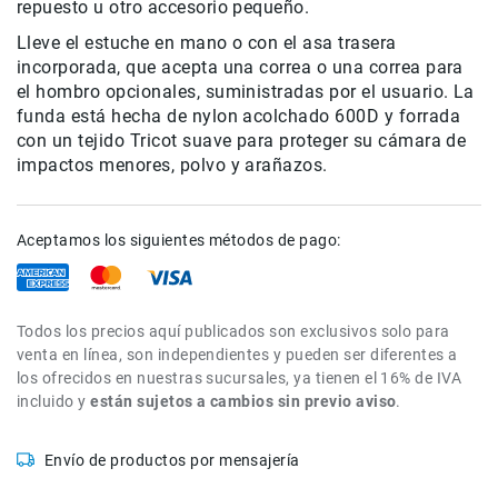
repuesto u otro accesorio pequeño.
de
intercomunicación
Lleve el estuche en mano o con el asa trasera
incorporada, que acepta una correa o una correa para
Kits
el hombro opcionales, suministradas por el usuario. La
Videolamparas
funda está hecha de nylon acolchado 600D y forrada
con un tejido Tricot suave para proteger su cámara de
Switcheras
de
impactos menores, polvo y arañazos.
video
Cine
Cinema
Aceptamos los siguientes métodos de pago:
Lentes
para
Cine
Todos los precios aquí publicados son exclusivos solo para
Rigs
venta en línea, son independientes y pueden ser diferentes a
los ofrecidos en nuestras sucursales, ya tienen el 16% de IVA
Monitores
incluido y
están sujetos a cambios sin previo aviso
.
Camaras
de
Envío de productos por mensajería
Cine
Kits