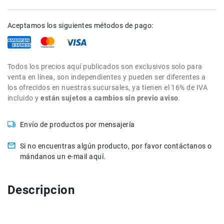
de
intercomunicación
Aceptamos los siguientes métodos de pago:
Kits
Videolamparas
Switcheras
Todos los precios aquí publicados son exclusivos solo para
de
venta en línea, son independientes y pueden ser diferentes a
video
los ofrecidos en nuestras sucursales, ya tienen el 16% de IVA
Cine
incluido y
están sujetos a cambios sin previo aviso
.
Cinema
Lentes
Envío de productos por mensajería
para
Cine
Si no encuentras algún producto, por favor contáctanos o
mándanos un e-mail aquí.
Rigs
Monitores
Descripcion
Camaras
de
Cine
Kits