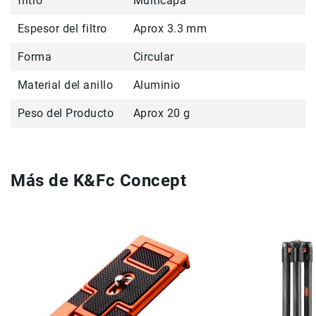
filtro
Multicapa
antideslizante facilita la instalación y retiro del filtro. Su
Cuidados
perfil ultradelgado ayuda a evitar viñeteo, incluso
y
Espesor del filtro
Aprox 3.3 mm
cuando se utiliza con lentes gran angular.
Mantenimiento
Forma
Circular
Kits
Marco
Material del anillo
Aluminio
Accesorios
Peso del Producto
Aprox 20 g
de
montaje
Abrazaderas
Magic
Más de K&Fc Concept
Arms
Kits
Conferencia
10%
Audio
Grabadoras
Micrófonos
Micrófonos
lavalier