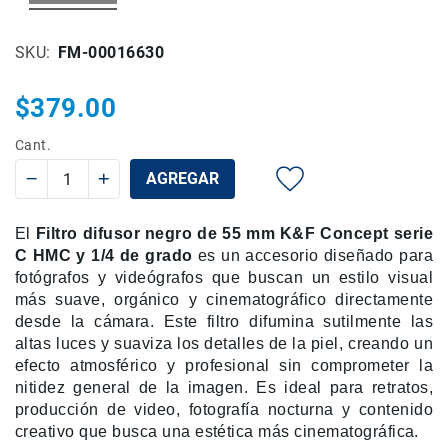
Rieles
ó
SKU
FM-00016630
Sliders
Monitores
$379.00
de
Campo
Cant.
y
Viewfinders
AGREGAR
Otros
Accesorios
El
Filtro difusor negro de 55 mm K&F Concept serie
Cuidados
C HMC y 1/4 de grado
es un accesorio diseñado para
y
fotógrafos y videógrafos que buscan un estilo visual
Mantenimiento
más suave, orgánico y cinematográfico directamente
desde la cámara. Este filtro difumina sutilmente las
Follow
altas luces y suaviza los detalles de la piel, creando un
Focus
efecto atmosférico y profesional sin comprometer la
Accesorios
nitidez general de la imagen. Es ideal para retratos,
de
producción de video, fotografía nocturna y contenido
acción
creativo que busca una estética más cinematográfica.
Sistemas