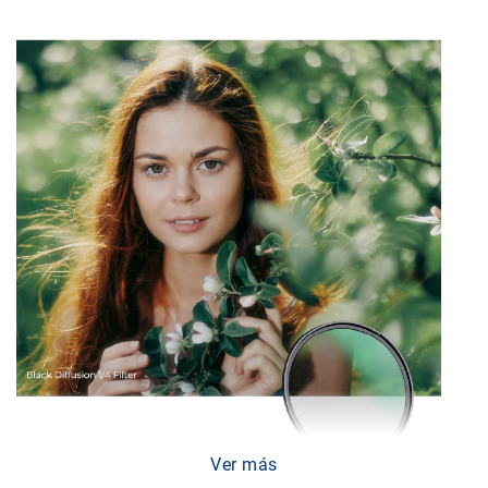
Accesorios
Fotografía
Cámaras
Mirrorless
Reflex
(DSLR)
Compactas
Fullframe
Instantáneas
Lentes
APS-
C
Fullframe
Mirrorless
DSLR
Ver más
Accesorios