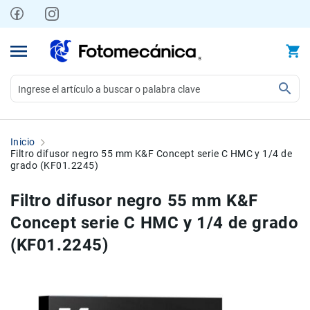
Ir
al
contenido
Video
Videocámaras
Inicio
Profesionales
Filtro difusor negro 55 mm K&F Concept serie C HMC y 1/4 de
grado (KF01.2245)
Compactas
y
Filtro difusor negro 55 mm K&F
semiprofesionales
Concept serie C HMC y 1/4 de grado
Acción
y
(KF01.2245)
Deportes
Kits
Skip
Skip
to
to
Monitores
the
the
Accesorios