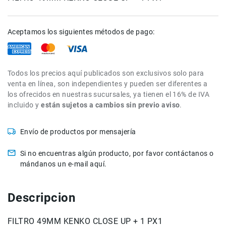
Rieles
ó
Aceptamos los siguientes métodos de pago:
Sliders
Monitores
de
Campo
Todos los precios aquí publicados son exclusivos solo para
y
venta en línea, son independientes y pueden ser diferentes a
Viewfinders
los ofrecidos en nuestras sucursales, ya tienen el 16% de IVA
Otros
incluido y
están sujetos a cambios sin previo aviso
.
Accesorios
Cuidados
Envío de productos por mensajería
y
Mantenimiento
Si no encuentras algún producto, por favor contáctanos o
Follow
mándanos un e-mail aquí.
Focus
Accesorios
Descripcion
de
acción
FILTRO 49MM KENKO CLOSE UP + 1 PX1
Sistemas