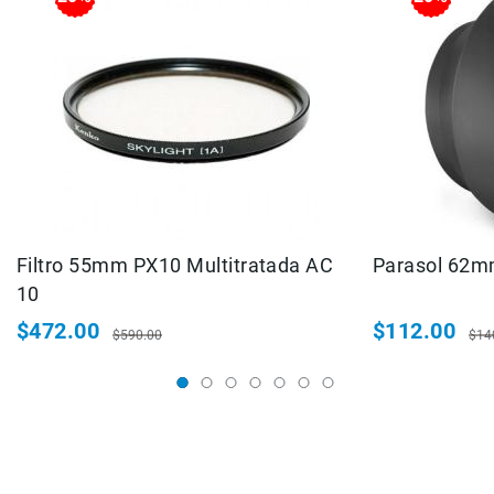
Accesorios
Fotografía
Cámaras
Mirrorless
Reflex
(DSLR)
Compactas
Fullframe
Instantáneas
Filtro 55mm PX10 Multitratada AC
Parasol 62m
10
Lentes
APS-
$472.00
$112.00
$590.00
$14
C
Precio
Precio
Precio
Pre
especial
habitual
especial
hab
Fullframe
Mirrorless
DSLR
Accesorios