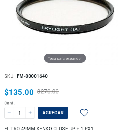
gallery
gallery
Drones
Accesorios
Kit1
Accesorios
Baterías
y
Cargadores
Tarjetas
Toca para expander
de
Memoria
y
SKU
FM-00001640
Medios
Estuches
$135.00
$270.00
y
Precio
Precio
Maletas
habitual
especial
Cant.
Iluminación
AGREGAR
Tripiés
y
Monopiés
FILTRO 49MM KENKO CLOSE UP + 1 PX1