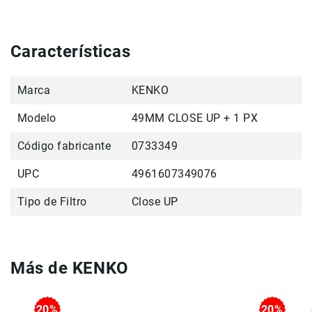
de
intercomunicación
Kits
Características
Videolamparas
Switcheras
Marca
KENKO
de
video
Modelo
49MM CLOSE UP + 1 PX
Cine
Código fabricante
0733349
Cinema
Lentes
UPC
4961607349076
para
Cine
Tipo de Filtro
Close UP
Rigs
Monitores
Camaras
Más de KENKO
de
Cine
20%
20%
Kits