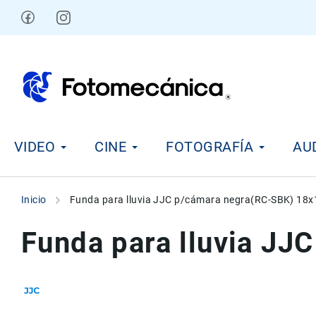
Ir
al
contenido
V
VIDEO
CINE
FOTOGRAFÍA
AU
i
d
e
o
Inicio
Funda para lluvia JJC p/cámara negra(RC-SBK) 18
C
i
Funda para lluvia J
n
e
F
o
t
Skip
Skip