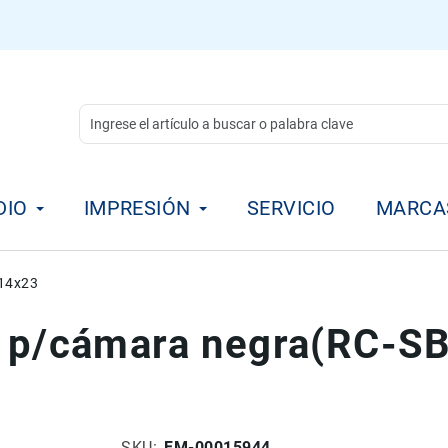
DIO
IMPRESIÓN
SERVICIO
MARCA
x14x23
JC p/cámara negra(RC-S
SKU
FM-00015944