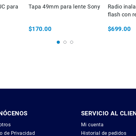
JC para
Tapa 49mm para lente Sony
Radio inal
flash con r
$170.00
$699.00
NÓCENOS
SERVICIO AL CLIE
otros
Mi cuenta
o de Privacidad
Historial de pedidos