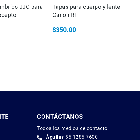
ambrico JJC para
Tapas para cuerpo y lente
Ta
eceptor
Canon RF
N
$350.00
$
NTE
CONTÁCTANOS
Todos los medios de contacto
Águilas
55 1285 7600