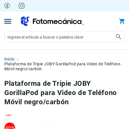
Ir
al
contenido
Video
Videocámaras
Inicio
Profesionales
Plataforma de Tripie JOBY GorillaPod para Video de Teléfono
Móvil negro/carbón
Compactas
y
Plataforma de Tripie JOBY
semiprofesionales
GorillaPod para Video de Teléfono
Acción
y
Móvil negro/carbón
Deportes
Kits
Monitores
Skip
Skip
Accesorios
40%