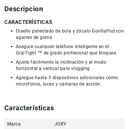
Descripcion
Accesorios
Fotografía
CARACTERÍSTICAS
Cámaras
Mirrorless
Diseño patentado de bola y zócalo GorillaPod con
Reflex
agarres de goma
(DSLR)
Asegure cualquier teléfono inteligente en el
Compactas
GripTight ™ de grado profesional que bloquea
Fullframe
Ajuste fácilmente la inclinación y el modo
horizontal a vertical para vlogging
Instantáneas
Lentes
Agregue hasta 3 dispositivos adicionales como
APS-
micrófonos, luces y cámaras de acción.
C
Fullframe
Mirrorless
Características
DSLR
Accesorios
Marca
JOBY