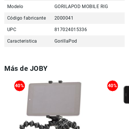
Filtros
Modelo
GORILAPOD MOBILE RIG
Kits
Accesorios
Código fabricante
2000041
Baterías
y
UPC
817024015336
Cargadores
Caracteristica
GorillaPod
Memorias
y
Almacenamiento
Lectores
Más de JOBY
Estuches,
Mochilas
y
40%
40%
Maletas
Fundas
y
protectores
Correas
Accesorios
para