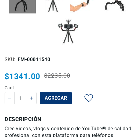
Rieles
ó
Sliders
Monitores
de
Campo
y
Viewfinders
SKU
FM-00011540
Otros
Accesorios
$1341.00
$2235.00
Cuidados
Precio
Precio
y
habitual
especial
Cant.
Mantenimiento
AGREGAR
Follow
Focus
Accesorios
DESCRIPCIÓN
de
acción
Cree videos, vlogs y contenido de YouTube® de calidad
profesional con esta plataforma para teléfonos
Sistemas