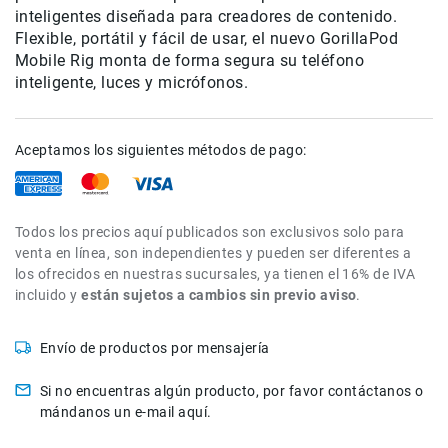
inteligentes diseñada para creadores de contenido.
de
intercomunicación
Flexible, portátil y fácil de usar, el nuevo GorillaPod
Mobile Rig monta de forma segura su teléfono
Kits
inteligente, luces y micrófonos.
Videolamparas
Switcheras
de
Aceptamos los siguientes métodos de pago:
video
Cine
Cinema
Todos los precios aquí publicados son exclusivos solo para
Lentes
venta en línea, son independientes y pueden ser diferentes a
para
los ofrecidos en nuestras sucursales, ya tienen el 16% de IVA
Cine
incluido y
están sujetos a cambios sin previo aviso
.
Rigs
Monitores
Envío de productos por mensajería
Camaras
Si no encuentras algún producto, por favor contáctanos o
de
mándanos un e-mail aquí.
Cine
Kits