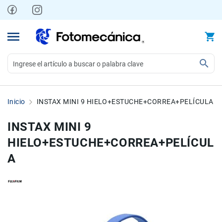
Ir
al
contenido
Video
Videocámaras
Inicio
INSTAX MINI 9 HIELO+ESTUCHE+CORREA+PELÍCULA
Profesionales
Compactas
INSTAX MINI 9
y
HIELO+ESTUCHE+CORREA+PELÍCUL
semiprofesionales
A
Acción
y
Deportes
Kits
Skip
Skip
to
to
Monitores
the
the
Accesorios