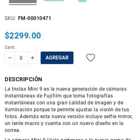
Rieles
ó
SKU
FM-00010471
Sliders
Monitores
$2299.00
de
Campo
Cant.
y
Viewfinders
AGREGAR
Otros
Accesorios
DESCRIPCIÓN
Cuidados
y
La Instax Mini 9 es la nueva generación de cámaras
Mantenimiento
instantáneas de Fujifilm que toma fotografías
Follow
instantáneas con una gran calidad de imagen y de
Focus
iluminación porque te permite ajustar la visión de tus
fotos. Además esta nueva versión incluye selfie mirror,
Accesorios
un lente macro y cuenta con un nuevo diseño en la
de
acción
correa.
Sistemas