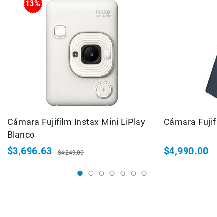
13%
Correas
Flashes
e
Iluminación
Lámparas
portátiles
Accesorios
para
Fotografía
Empuñadora
y
Cámara Fujifilm Instax Mini LiPlay
Cámara Fujif
Grip
Blanco
Kits
$3,696.63
$4,990.00
Tripiés
$4,249.00
Precio
Precio
y
especial
habitual
Monopiés
Cabeza
Kits
Accesorios