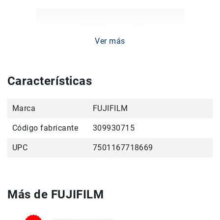
Filtros
Kits
Accesorios
Baterías
Ver más
y
Cargadores
Memorias
Características
y
Almacenamiento
Lectores
Marca
FUJIFILM
Estuches,
Código fabricante
Mochilas
309930715
y
UPC
Maletas
7501167718669
Fundas
y
protectores
Más de FUJIFILM
Correas
Accesorios
para