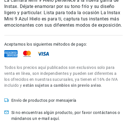
La cámara Mini 9 Hielo pertenece a la nueva gama de
de
Instax. Déjate enamorar por su tono frío y su diseño
intercomunicación
ligero y particular. Lista para toda la ocasión La Instax
Mini 9 Azul Hielo es para ti, captura tus instantes más
Kits
emocionantes con sus diferentes modos de exposición.
Videolamparas
Switcheras
de
Aceptamos los siguientes métodos de pago:
video
Cine
Cinema
Todos los precios aquí publicados son exclusivos solo para
Lentes
venta en línea, son independientes y pueden ser diferentes a
para
los ofrecidos en nuestras sucursales, ya tienen el 16% de IVA
Cine
incluido y
están sujetos a cambios sin previo aviso
.
Rigs
Monitores
Envío de productos por mensajería
Camaras
de
Si no encuentras algún producto, por favor contáctanos o
Cine
mándanos un e-mail aquí.
Kits