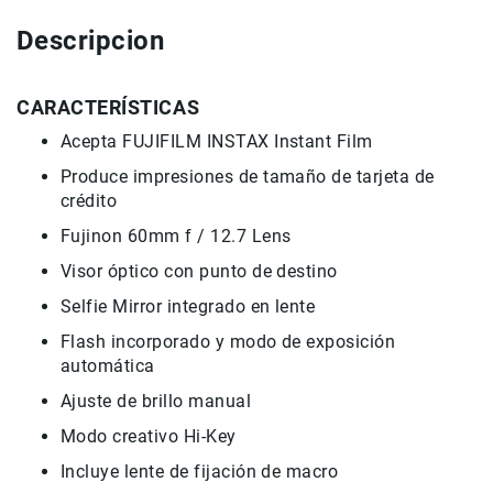
Accesorios
Descripcion
Fotografía
Cámaras
CARACTERÍSTICAS
Mirrorless
Acepta FUJIFILM INSTAX Instant Film
Reflex
(DSLR)
Produce impresiones de tamaño de tarjeta de
Compactas
crédito
Fullframe
Fujinon 60mm f / 12.7 Lens
Instantáneas
Visor óptico con punto de destino
Lentes
Selfie Mirror integrado en lente
APS-
C
Flash incorporado y modo de exposición
automática
Fullframe
Ajuste de brillo manual
Mirrorless
Modo creativo Hi-Key
DSLR
Incluye lente de fijación de macro
Accesorios