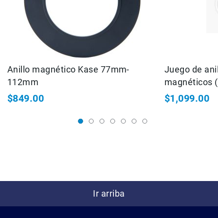
Correas
Flashes
e
Iluminación
Lámparas
portátiles
Anillo magnético Kase 77mm-
Juego de ani
Accesorios
112mm
magnéticos 
para
Fotografía
67-77mm / 
$849.00
$1,099.00
Empuñadora
y
Grip
Kits
Tripiés
y
Monopiés
Cabeza
Ir arriba
Kits
Accesorios