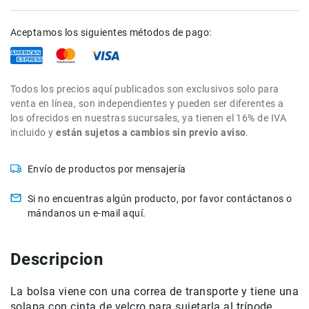
de
intercomunicación
Aceptamos los siguientes métodos de pago:
Kits
Videolamparas
Switcheras
Todos los precios aquí publicados son exclusivos solo para
de
venta en línea, son independientes y pueden ser diferentes a
video
los ofrecidos en nuestras sucursales, ya tienen el 16% de IVA
incluido y
están sujetos a cambios sin previo aviso
.
Cine
Cinema
Envío de productos por mensajería
Lentes
para
Cine
Si no encuentras algún producto, por favor contáctanos o
mándanos un e-mail aquí.
Rigs
Monitores
Descripcion
Camaras
de
Cine
La bolsa viene con una correa de transporte y tiene una
solapa con cinta de velcro para sujetarla al trípode.
Kits