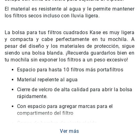
El material es resistente al agua y le permite mantener
Accesorios
los filtros secos incluso con lluvia ligera.
Fotografía
Cámaras
Mirrorless
La bolsa para tus filtros cuadrados Kase es muy ligera
y compacta y cabe perfectamente en tu mochila. A
Reflex
pesar del diseño y los materiales de protección, sigue
(DSLR)
siendo una bolsa blanda. ¡Recuerda guardarlos bien en
Compactas
tu mochila sin exponer los filtros a un peso excesivo!
Fullframe
Espacio para hasta 10 filtros más portafiltros
Instantáneas
Material repelente al agua
Lentes
Cierre de velcro de alta calidad para abrir la bolsa
APS-
C
rápidamente.
Fullframe
Con espacio para agregar marcas para el
compartimento del filtro
Mirrorless
Correa de hombro de ajuste rápido
DSLR
Ver más
Se puede acoplar fácilmente al trípode
Accesorios