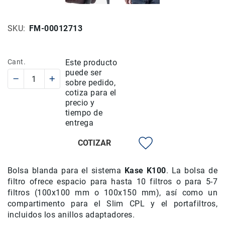
Rieles
ó
SKU
FM-00012713
Sliders
Monitores
de
Cant.
Este producto
Campo
puede ser
y
sobre pedido,
Viewfinders
cotiza para el
precio y
Otros
tiempo de
Accesorios
entrega
Cuidados
y
COTIZAR
Mantenimiento
Follow
Bolsa blanda para el sistema
Kase K100
. La bolsa de
Focus
filtro ofrece espacio para hasta 10 filtros o para 5-7
Accesorios
filtros (100x100 mm o 100x150 mm), así como un
de
compartimento para el Slim CPL y el portafiltros,
acción
incluidos los anillos adaptadores.
Sistemas