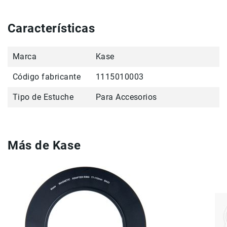
Filtros
Kits
Características
Accesorios
Baterías
y
Marca
Kase
Cargadores
Memorias
Código fabricante
1115010003
y
Almacenamiento
Tipo de Estuche
Para Accesorios
Lectores
Estuches,
Mochilas
y
Más de Kase
Maletas
Fundas
y
protectores
Correas
Accesorios
para