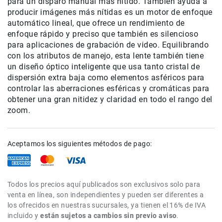
para un disparo manual más nítido. También ayuda a
de
producir imágenes más nítidas es un motor de enfoque
intercomunicación
automático lineal, que ofrece un rendimiento de
Kits
enfoque rápido y preciso que también es silencioso
para aplicaciones de grabación de video. Equilibrando
Videolamparas
con los atributos de manejo, esta lente también tiene
Switcheras
un diseño óptico inteligente que usa tanto cristal de
de
dispersión extra baja como elementos asféricos para
video
controlar las aberraciones esféricas y cromáticas para
Cine
obtener una gran nitidez y claridad en todo el rango del
Cinema
zoom.
Lentes
para
Cine
Aceptamos los siguientes métodos de pago:
Rigs
Monitores
Todos los precios aquí publicados son exclusivos solo para
Camaras
venta en línea, son independientes y pueden ser diferentes a
de
los ofrecidos en nuestras sucursales, ya tienen el 16% de IVA
Cine
incluido y
están sujetos a cambios sin previo aviso
.
Kits