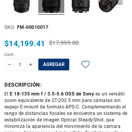
Rieles
ó
Sliders
SKU
FM-00010017
Monitores
de
Campo
$14,199.41
$17,999.00
Precio
y
Precio
habitual
Viewfinders
especial
Cant.
Otros
AGREGAR
Accesorios
Cuidados
y
DESCRIPCIÓN:
Mantenimiento
El
E 18-135 mm f / 3.5-5.6 OSS de Sony
es un versátil
Follow
zoom equivalente de 27-202.5 mm para cámaras sin
Focus
espejo E-mount de formato APS-C. Complementando el
Accesorios
rango de distancias focales se encuentra un sistema de
de
estabilización de imagen Optical SteadyShot, que
acción
minimiza la apariencia del movimiento de la cámara
Sistemas