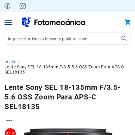
Ir
al
contenido
Video
Videocámaras
Inicio
Profesionales
Lente Sony SEL 18-135mm F/3.5-5.6 OSS Zoom Para APS-C
SEL18135
Compactas
y
Lente Sony SEL 18-135mm F/3.5-
semiprofesionales
5.6 OSS Zoom Para APS-C
Acción
y
SEL18135
Deportes
Kits
Monitores
Skip
Skip
Accesorios
21%