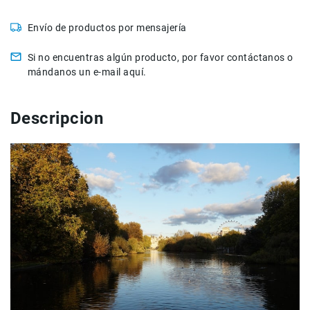
Accesorios
Envío de productos por mensajería
Fotografía
Cámaras
Si no encuentras algún producto, por favor contáctanos o
Mirrorless
mándanos un e-mail aquí.
Reflex
(DSLR)
Descripcion
Compactas
Fullframe
Instantáneas
Lentes
APS-
C
Fullframe
Mirrorless
DSLR
Accesorios