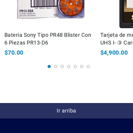
Cuidados
y
Mantenimiento
Kits
Marco
Bateria Sony Tipo PR48 Blister Con
Tarjeta de 
6 Piezas PR13-D6
UHS I- ③ Card Class 10 Transfer
Accesorios
de
Speed: 95MB
$70.00
$4,900.00
montaje
Abrazaderas
Magic
Arms
Kits
Conferencia
Audio
Grabadoras
Ir arriba
Micrófonos
Micrófonos
lavalier