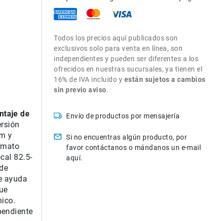
Todos los precios aquí publicados son
exclusivos solo para venta en línea, son
independientes y pueden ser diferentes a los
ofrecidos en nuestras sucursales, ya tienen el
16% de IVA incluido y
están sujetos a cambios
sin previo aviso
.
ntaje de
Envío de productos por mensajería
ersión
om
y
Si no encuentras algún producto, por
rmato
favor contáctanos o mándanos un e-mail
cal
82.5-
aquí.
 de
e ayuda
ue
nico
.
pendiente