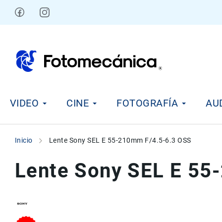
Ir
al
contenido
V
VIDEO
CINE
FOTOGRAFÍA
AU
i
d
e
o
Inicio
Lente Sony SEL E 55-210mm F/4.5-6.3 OSS
C
i
Lente Sony SEL E 55
n
e
F
o
t
Skip
Skip