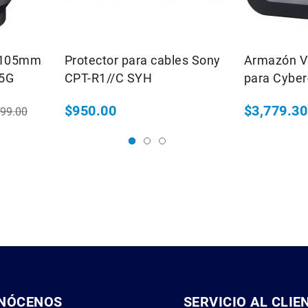
4-105mm
Protector para cables Sony
Armazón V
05G
CPT-R1//C SYH
para Cyber
$950.00
$3,779.30
799.00
o habitual
Precio espec
NÓCENOS
SERVICIO AL CLIE