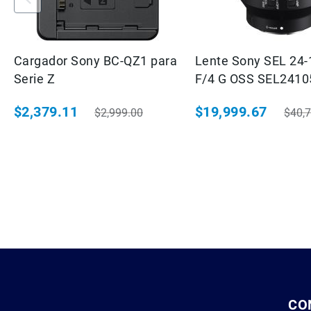
Cargador Sony BC-QZ1 para
Lente Sony SEL 2
Serie Z
F/4 G OSS SEL241
$2,379.11
$19,999.67
$2,999.00
$40,
Precio especial
Precio habitual
Precio especial
Preci
CO