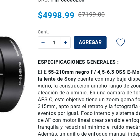
$4998.99
$7199.00
Precio
Precio
habitual
especial
Cant.
AGREGAR
ESPECIFICACIONES GENERALES :
El E
55-210mm
negro
f
/
4,5-6,3
OSS
E
-
Mo
la lente
de Sony
cuenta con
muy baja
disp
vidrio
,
la construcción
amplio
rango de zo
aleación de aluminio
.
En
una cámara de
fo
APS-
C, este objetivo
tiene un zoom
gama fo
315mm
, apto
para el retrato
y la
fotografía
eventos
por igual.
Foco interno
y
sistema d
de AF
con motor
lineal
crear
sensible
enfoq
tranquila
y reducir al mínimo
el ruido mecá
Además,
un anillo de
enfoque manual
inde