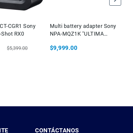
CT-CGR1 Sony
Multi battery adapter Sony
Ba
-Shot RX0
NPA-MQZ1K "ULTIMA
Se
PIEZA"
$9,999.00
$
$5,399.00
ial
Precio habitual
NTE
CONTÁCTANOS