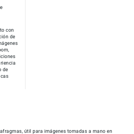
ue
nto con
ción de
imágenes
zoom
,
iciones
riencia
o de
icas
iafragmas, útil para imágenes tomadas a mano en