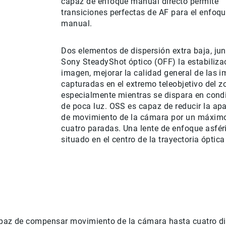
capaz de
enfoque manual
directo
permite
transiciones perfectas
de
AF para
el enfoq
manual.
Dos elementos
de dispersión
extra baja
, ju
Sony
SteadyShot óptico
(
OFF)
la estabiliza
imagen
, mejorar
la calidad general de
las 
capturadas
en el extremo teleobjetivo
del 
especialmente mientras
se dispara en
cond
de poca luz
.
OSS
es capaz de reducir
la apa
de
movimiento de la cámara
por
un máxim
cuatro
paradas.
Una
lente de enfoque
asfér
situado
en el centro de
la trayectoria óptica
apaz de compensar movimiento de la cámara hasta cuatro d