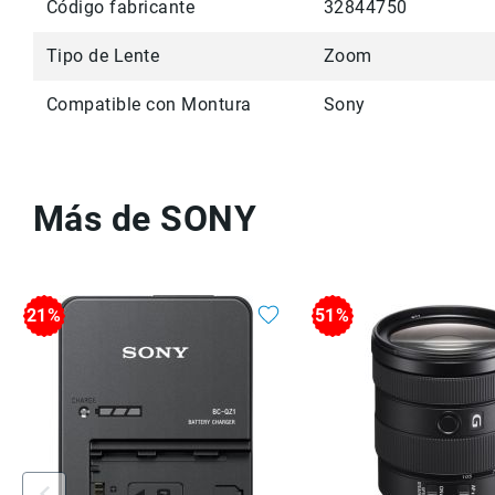
Código fabricante
32844750
Tipo de Lente
Zoom
Compatible con Montura
Sony
Más de SONY
21%
51%