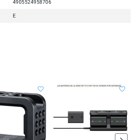
4905524958706
E