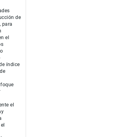
ades
ucción de
 para
n
n el
os
to
o
de índice
 de
nfoque
r
ente el
ay
a
 el