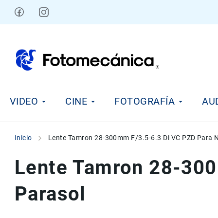
Ir
al
contenido
V
VIDEO
CINE
FOTOGRAFÍA
AU
i
d
e
o
Inicio
Lente Tamron 28-300mm F/3.5-6.3 Di VC PZD Para N
C
i
Lente Tamron 28-300
n
e
Parasol
F
o
t