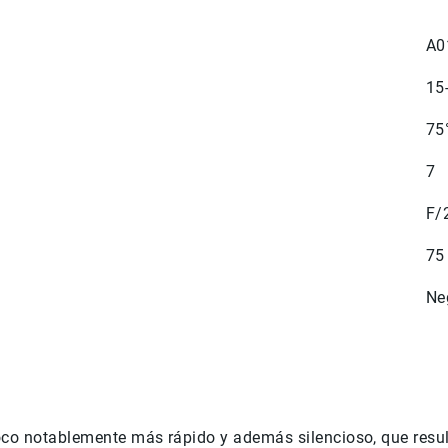
A0
15
75
7
F/
75
Ne
oco notablemente más rápido y además silencioso, que resul