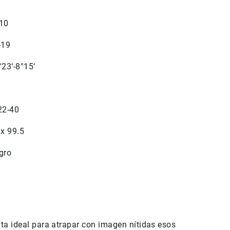
10
-19
°23‘-8°15‘
22-40
 x 99.5
gro
ta ideal para atrapar con imagen nítidas esos