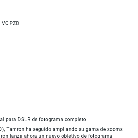
i VC PZD
onal para DSLR de fotograma completo
 71D), Tamron ha seguido ampliando su gama de zooms
mron lanza ahora un nuevo objetivo de fotograma