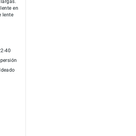
 largas.
 lente en
 lente
 22-40
spersión
oldeado