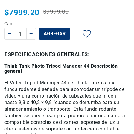
de
$7999.20
intercomunicación
$9999.00
Precio
Precio
Kits
habitual
especial
Cant.
Videolamparas
AGREGAR
Switcheras
de
video
ESPECIFICACIONES GENERALES:
Cine
Cinema
Think Tank Photo Tripod Manager 44 Descripción
general
Lentes
para
El Video Tripod Manager 44 de Think Tank es una
Cine
funda rodante diseñada para acomodar un trípode de
Rigs
video y una combinación de cabezales que miden
hasta 9,8 x 40,2 x 9,8 "cuando se derrumba para su
Monitores
almacenamiento o transporte. Esta funda rodante
Camaras
también se puede usar para proporcionar una cámara
de
compatible controles deslizantes, soportes de luz u
Cine
otros sistemas de soporte con protección confiable
Kits