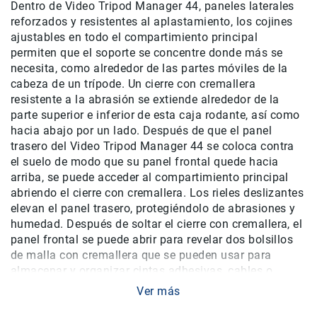
Dentro de Video Tripod Manager 44, paneles laterales
Correas
reforzados y resistentes al aplastamiento, los cojines
Flashes
ajustables en todo el compartimiento principal
e
permiten que el soporte se concentre donde más se
Iluminación
necesita, como alrededor de las partes móviles de la
Lámparas
cabeza de un trípode. Un cierre con cremallera
portátiles
resistente a la abrasión se extiende alrededor de la
Accesorios
parte superior e inferior de esta caja rodante, así como
para
hacia abajo por un lado. Después de que el panel
Fotografía
trasero del Video Tripod Manager 44 se coloca contra
Empuñadora
el suelo de modo que su panel frontal quede hacia
y
arriba, se puede acceder al compartimiento principal
Grip
abriendo el cierre con cremallera. Los rieles deslizantes
Kits
elevan el panel trasero, protegiéndolo de abrasiones y
Tripiés
humedad. Después de soltar el cierre con cremallera, el
y
panel frontal se puede abrir para revelar dos bolsillos
Monopiés
de malla con cremallera que se pueden usar para
Cabeza
almacenar y organizar cintas adhesivas, cables o
Kits
herramientas.
Ver más
Accesorios
OTRAS: