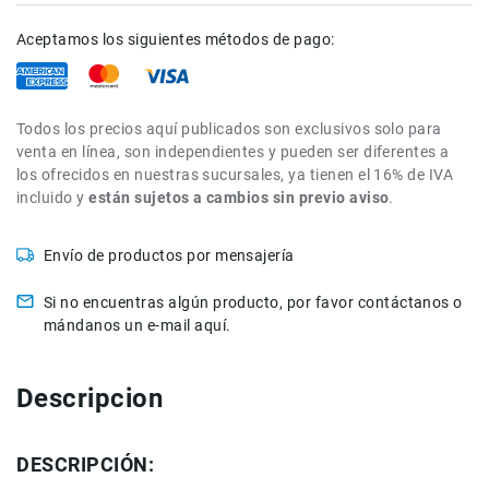
Filtros
Kits
Aceptamos los siguientes métodos de pago:
Accesorios
Baterías
y
Todos los precios aquí publicados son exclusivos solo para
Cargadores
venta en línea, son independientes y pueden ser diferentes a
Memorias
los ofrecidos en nuestras sucursales, ya tienen el 16% de IVA
y
incluido y
están sujetos a cambios sin previo aviso
.
Almacenamiento
Lectores
Envío de productos por mensajería
Estuches,
Mochilas
Si no encuentras algún producto, por favor contáctanos o
y
mándanos un e-mail aquí.
Maletas
Fundas
y
Descripcion
protectores
Correas
Accesorios
DESCRIPCIÓN:
para