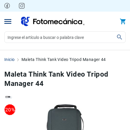
Ir
al
contenido
Video
Videocámaras
Inicio
Maleta Think Tank Video Tripod Manager 44
Profesionales
Compactas
Maleta Think Tank Video Tripod
y
Manager 44
semiprofesionales
Acción
y
Deportes
Skip
Skip
20%
to
to
Kits
the
the
Monitores
end
beginning
Accesorios
of
of