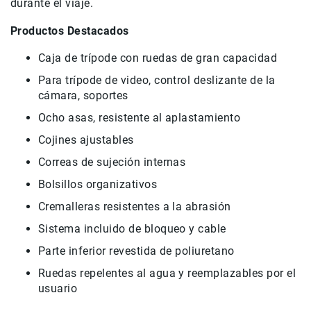
durante el viaje.
Accesorios
Productos Destacados
Fotografía
Cámaras
Caja de trípode con ruedas de gran capacidad
Mirrorless
Para trípode de video, control deslizante de la
Reflex
cámara, soportes
(DSLR)
Ocho asas, resistente al aplastamiento
Compactas
Cojines ajustables
Fullframe
Correas de sujeción internas
Instantáneas
Bolsillos organizativos
Lentes
APS-
Cremalleras resistentes a la abrasión
C
Sistema incluido de bloqueo y cable
Fullframe
Parte inferior revestida de poliuretano
Mirrorless
Ruedas repelentes al agua y reemplazables por el
DSLR
usuario
Accesorios