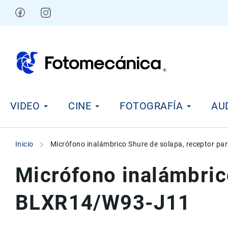
Ir
al
contenido
V
VIDEO
CINE
FOTOGRAFÍA
AU
i
d
e
o
Inicio
Micrófono inalámbrico Shure de solapa, receptor p
C
i
Micrófono inalámbric
n
e
BLXR14/W93-J11
F
o
t