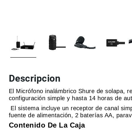
r
v
i
c
i
o
M
a
rc
a
s
C
Descripcion
o
n
t
El Micrófono inalámbrico Shure de solapa, 
a
configuración simple y hasta 14 horas de au
c
t
El sistema incluye un receptor de canal si
o
fuente de alimentación, 2 baterías AA, parav
Contenido De La Caja