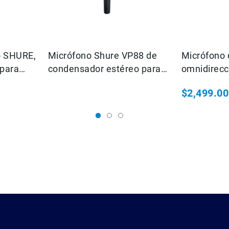
o SHURE,
Micrófono Shure VP88 de
Micrófono 
 para
condensador estéreo para
omnidirecc
grabaciones: Ambiental,
alto nivel d
$2,499.00
Estudio, TV, Etc.
Resistente
TV.