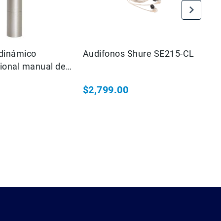
dinámico
Audifonos Shure SE215-CL
Mi
ional manual de
QT
e salida.
ca
$2,799.00
 para entrevistas
in
co