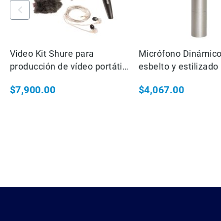
Video Kit Shure para
Micrófono Dinámic
producción de vídeo portátil
esbelto y estilizado
MV88+ Video Kit+SE215
entrevistas en TV.
$7,900.00
$4,067.00