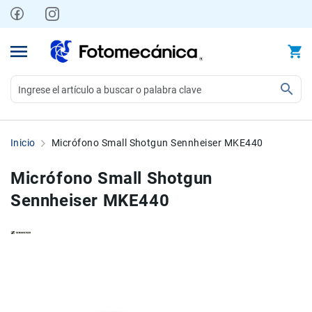
Ir
al
contenido
Video
Videocámaras
Inicio
Micrófono Small Shotgun Sennheiser MKE440
Profesionales
Compactas
Micrófono Small Shotgun
y
Sennheiser MKE440
semiprofesionales
Acción
y
Deportes
Skip
Skip
to
to
Kits
the
the
Monitores
end
beginning
Accesorios
of
of