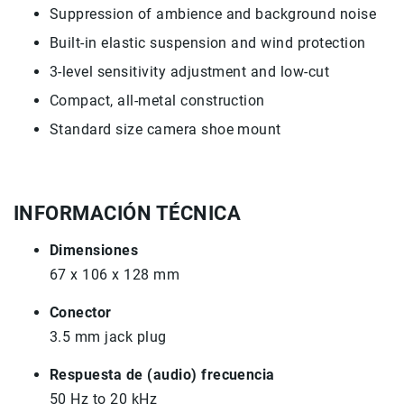
Suppression of ambience and background noise
Accesorios
Built-in elastic suspension and wind protection
Fotografía
Cámaras
3-level sensitivity adjustment and low-cut
Mirrorless
Compact, all-metal construction
Reflex
Standard size camera shoe mount
(DSLR)
Compactas
Fullframe
INFORMACIÓN TÉCNICA
Instantáneas
Lentes
Dimensiones
APS-
67 x 106 x 128 mm
C
Fullframe
Conector
Mirrorless
3.5 mm jack plug
DSLR
Respuesta de (audio) frecuencia
Accesorios
50 Hz to 20 kHz