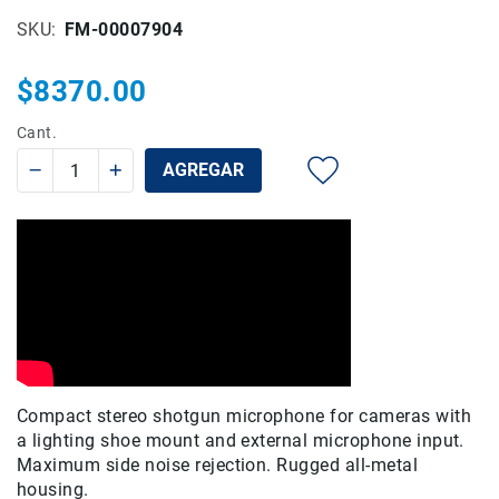
Rieles
SKU
FM-00007904
ó
Sliders
$8370.00
Monitores
de
Cant.
Campo
AGREGAR
y
Viewfinders
Otros
Accesorios
Cuidados
y
Mantenimiento
Follow
Focus
Compact stereo shotgun microphone for cameras with
Accesorios
de
a lighting shoe mount and external microphone input.
acción
Maximum side noise rejection. Rugged all-metal
housing.
Sistemas