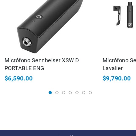
INFORMACIÓN TÉCNICA
Micrófonos
para
cámaras
Dimensiones
Micrófonos
67 x 106 x 128 mm
para
estudio
Conector
3.5 mm jack plug
Micrófonos
para
celulares
Micrófono Sennheiser XSW D
Micrófono S
Respuesta de (audio) frecuencia
PORTABLE ENG
Lavalier
50 Hz to 20 kHz
Accesorios
para
$6,590.00
$9,790.00
micrófonos
Microfonos
inalambricos
Kits
Audífonos
Auriculares
Accesorios
Sistemas