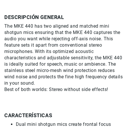
de
intercomunicación
DESCRIPCIÓN GENERAL
Kits
The MKE 440 has two aligned and matched mini
Videolamparas
shotgun mics ensuring that the MKE 440 captures the
Switcheras
audio you want while rejecting off-axis noise. This
de
feature sets it apart from conventional stereo
video
microphones. With its optimized acoustic
Cine
characteristics and adjustable sensitivity, the MKE 440
Cinema
is ideally suited for speech, music or ambience. The
stainless steel micro-mesh wind protection reduces
Lentes
wind noise and protects the fine high frequency details
para
Cine
in your sound.
Best of both worlds: Stereo without side effects!
Rigs
Monitores
Camaras
de
CARACTERÍSTICAS
Cine
Dual mini shotgun mics create frontal focus
Kits