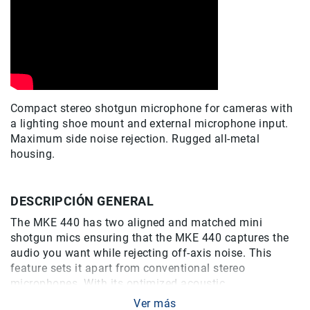
Correas
Flashes
e
Iluminación
Lámparas
portátiles
Accesorios
Compact stereo shotgun microphone for cameras with
para
a lighting shoe mount and external microphone input.
Fotografía
Maximum side noise rejection. Rugged all-metal
Empuñadora
housing.
y
Grip
Kits
DESCRIPCIÓN GENERAL
Tripiés
The MKE 440 has two aligned and matched mini
y
shotgun mics ensuring that the MKE 440 captures the
Monopiés
audio you want while rejecting off-axis noise. This
Cabeza
feature sets it apart from conventional stereo
Kits
microphones. With its optimized acoustic
characteristics and adjustable sensitivity, the MKE 440
Accesorios
Ver más