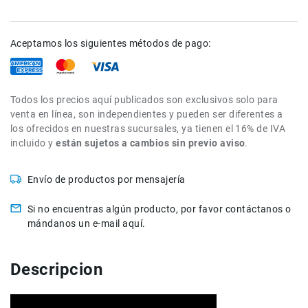
Filtros
Kits
Accesorios
Aceptamos los siguientes métodos de pago:
Baterías
y
Cargadores
Todos los precios aquí publicados son exclusivos solo para
Memorias
venta en línea, son independientes y pueden ser diferentes a
y
los ofrecidos en nuestras sucursales, ya tienen el 16% de IVA
Almacenamiento
incluido y
están sujetos a cambios sin previo aviso
.
Lectores
Estuches,
Mochilas
Envío de productos por mensajería
y
Maletas
Si no encuentras algún producto, por favor contáctanos o
mándanos un e-mail aquí.
Fundas
y
protectores
Descripcion
Correas
Accesorios
para