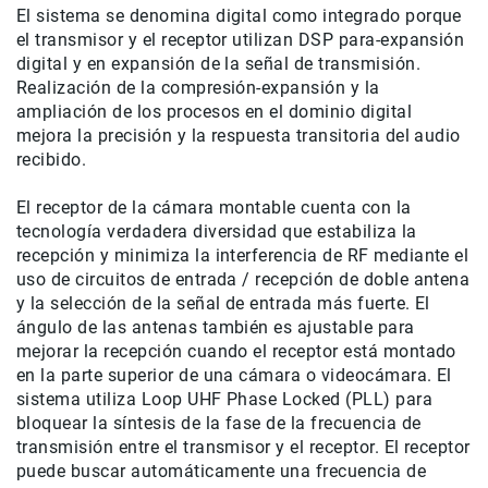
El sistema se denomina digital como integrado porque
de
el transmisor y el receptor utilizan DSP para-expansión
intercomunicación
digital y en expansión de la señal de transmisión.
Kits
Realización de la compresión-expansión y la
Videolamparas
ampliación de los procesos en el dominio digital
mejora la precisión y la respuesta transitoria del audio
Switcheras
recibido.
de
video
El receptor de la cámara montable cuenta con la
Cine
tecnología verdadera diversidad que estabiliza la
Cinema
recepción y minimiza la interferencia de RF mediante el
Lentes
uso de circuitos de entrada / recepción de doble antena
para
y la selección de la señal de entrada más fuerte.
El
Cine
ángulo de las antenas también es ajustable para
Rigs
mejorar la recepción cuando el receptor está montado
en la parte superior de una cámara o videocámara.
El
Monitores
sistema utiliza Loop UHF Phase Locked (PLL) para
Camaras
bloquear la síntesis de la fase de la frecuencia de
de
transmisión entre el transmisor y el receptor.
El receptor
Cine
puede buscar automáticamente una frecuencia de
Kits