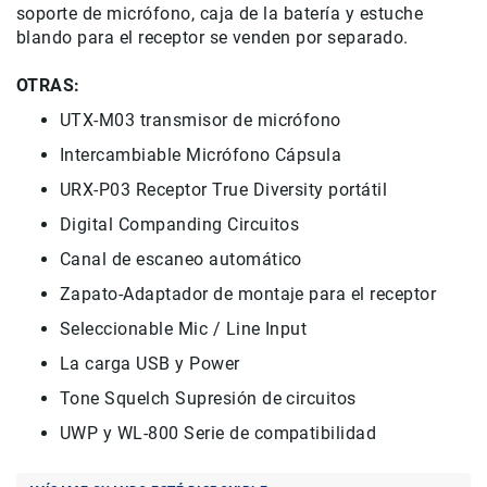
soporte de micrófono, caja de la batería y estuche
Correas
blando para el receptor se venden por separado.
Flashes
e
OTRAS:
Iluminación
Lámparas
UTX-M03 transmisor de micrófono
portátiles
Intercambiable Micrófono Cápsula
Accesorios
para
URX-P03 Receptor True Diversity portátil
Fotografía
Digital Companding Circuitos
Empuñadora
y
Canal de escaneo automático
Grip
Zapato-Adaptador de montaje para el receptor
Kits
Seleccionable Mic / Line Input
Tripiés
y
La carga USB y Power
Monopiés
Tone Squelch Supresión de circuitos
Cabeza
UWP y WL-800 Serie de compatibilidad
Kits
Accesorios