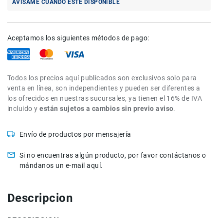
AVÍSAME CUANDO ESTÉ DISPONIBLE
Cuidados
y
Mantenimiento
Aceptamos los siguientes métodos de pago:
Kits
Marco
Accesorios
Todos los precios aquí publicados son exclusivos solo para
de
venta en línea, son independientes y pueden ser diferentes a
montaje
los ofrecidos en nuestras sucursales, ya tienen el 16% de IVA
Abrazaderas
incluido y
están sujetos a cambios sin previo aviso
.
Magic
Arms
Envío de productos por mensajería
Kits
Conferencia
Si no encuentras algún producto, por favor contáctanos o
mándanos un e-mail aquí.
Audio
Grabadoras
Micrófonos
Descripcion
Micrófonos
lavalier