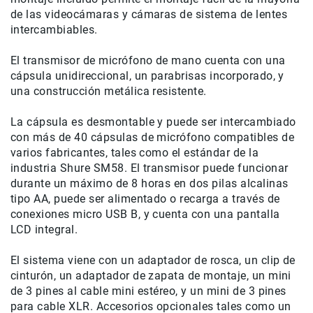
Filtros
de las videocámaras y cámaras de sistema de lentes
Kits
intercambiables.
Accesorios
Baterías
El transmisor de micrófono de mano cuenta con una
y
cápsula unidireccional, un parabrisas incorporado, y
Cargadores
una construcción metálica resistente.
Memorias
y
La cápsula es desmontable y puede ser intercambiado
Almacenamiento
con más de 40 cápsulas de micrófono compatibles de
Lectores
varios fabricantes, tales como el estándar de la
industria Shure SM58.
Estuches,
El transmisor puede funcionar
Mochilas
durante un máximo de 8 horas en dos pilas alcalinas
y
tipo AA, puede ser alimentado o recarga a través de
Maletas
conexiones micro USB B, y cuenta con una pantalla
LCD integral.
Fundas
y
protectores
El sistema viene con un adaptador de rosca, un clip de
cinturón, un adaptador de zapata de montaje, un mini
Correas
de 3 pines al cable mini estéreo, y un mini de 3 pines
Accesorios
para cable XLR.
Accesorios opcionales tales como un
para