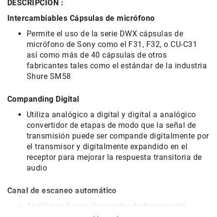
DESCRIPCION :
Micrófonos
para
Intercambiables Cápsulas de micrófono
cámaras
Permite el uso de la serie DWX cápsulas de
Micrófonos
micrófono de Sony como el F31, F32, o CU-C31
para
así como más de 40 cápsulas de otros
estudio
fabricantes tales como el estándar de la industria
Micrófonos
Shure SM58
para
celulares
Companding Digital
Accesorios
Utiliza analógico a digital y digital a analógico
para
convertidor de etapas de modo que la señal de
micrófonos
transmisión puede ser compande digitalmente por
Microfonos
el transmisor y digitalmente expandido en el
inalambricos
receptor para mejorar la respuesta transitoria de
audio
Kits
Audífonos
Canal de escaneo automático
Auriculares
Accesorios
Analiza en busca de canales de transmisión
Sistemas
disponibles y luego sincroniza el transmisor al