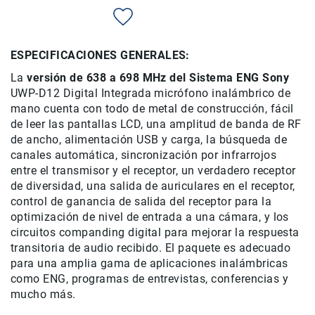
Rieles
ó
Sliders
ESPECIFICACIONES GENERALES:
Monitores
La
versión de 638 a 698 MHz del Sistema ENG Sony
de
UWP-D12 Digital Integrada micrófono inalámbrico de
Campo
mano cuenta con todo de metal de construcción, fácil
y
Viewfinders
de leer las pantallas LCD, una amplitud de banda de RF
de ancho, alimentación USB y carga, la búsqueda de
Otros
canales automática, sincronización por infrarrojos
Accesorios
entre el
transmisor y el receptor, un verdadero receptor
Cuidados
de diversidad, una salida de auriculares en el receptor,
y
control de ganancia de salida del receptor para la
Mantenimiento
optimización de nivel de entrada a una cámara, y los
Follow
circuitos companding digital para mejorar la respuesta
Focus
transitoria de audio recibido.
El paquete es adecuado
para una amplia gama de aplicaciones inalámbricas
Accesorios
de
como ENG, programas de entrevistas, conferencias y
acción
mucho más.
Sistemas