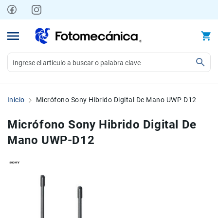
Ir
al
contenido
Video
Videocámaras
Inicio
Micrófono Sony Hibrido Digital De Mano UWP-D12
Profesionales
Compactas
Micrófono Sony Hibrido Digital De
y
Mano UWP-D12
semiprofesionales
Acción
y
Deportes
Skip
Skip
to
to
Kits
the
the
Monitores
end
beginning
Accesorios
of
of