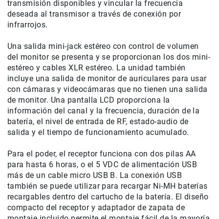
transmisión disponibles y vincular la frecuencia
deseada al transmisor a través de conexión por
Accesorios
infrarrojos.
Fotografía
Cámaras
Una salida mini-jack estéreo con control de volumen
Mirrorless
del monitor se presenta y se proporcionan los dos mini-
Reflex
estéreo y cables XLR estéreo.
La unidad también
(DSLR)
incluye una salida de monitor de auriculares para usar
Compactas
con cámaras y videocámaras que no tienen una salida
de monitor.
Una pantalla LCD proporciona la
Fullframe
información del canal y la frecuencia, duración de la
Instantáneas
batería, el nivel de entrada de RF, estado-audio de
Lentes
salida y el tiempo de funcionamiento acumulado.
APS-
C
Para el poder, el receptor funciona con dos pilas AA
para hasta 6 horas, o el 5 VDC de alimentación USB
Fullframe
más de un cable micro USB B.
La conexión USB
Mirrorless
también se puede utilizar para recargar Ni-MH baterías
DSLR
recargables dentro del cartucho de la batería.
El diseño
compacto del receptor y adaptador de zapata de
Accesorios
montaje incluido permite el montaje fácil de la mayoría