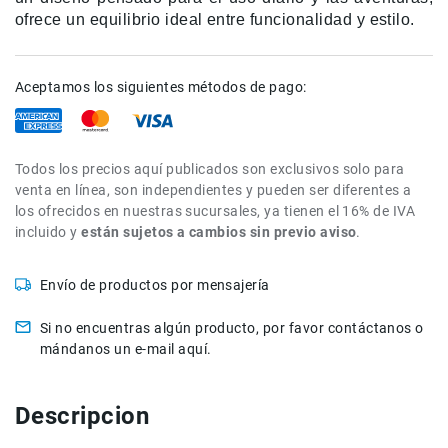
de
ofrece un equilibrio ideal entre funcionalidad y estilo.
intercomunicación
Kits
Aceptamos los siguientes métodos de pago:
Videolamparas
Switcheras
de
video
Todos los precios aquí publicados son exclusivos solo para
venta en línea, son independientes y pueden ser diferentes a
Cine
los ofrecidos en nuestras sucursales, ya tienen el 16% de IVA
Cinema
incluido y
están sujetos a cambios sin previo aviso
.
Lentes
para
Envío de productos por mensajería
Cine
Rigs
Si no encuentras algún producto, por favor contáctanos o
Monitores
mándanos un e-mail aquí.
Camaras
de
Descripcion
Cine
Kits