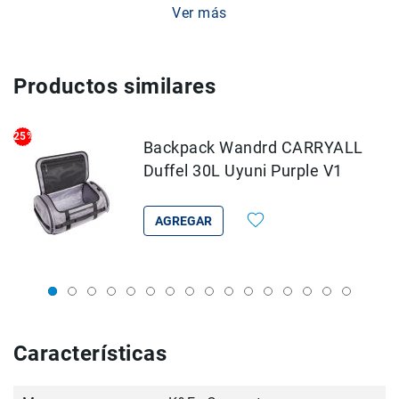
Filtros
Ver más
Kits
Accesorios
Baterías
Productos similares
y
Cargadores
Memorias
25%
Backpack Wandrd CARRYALL
y
Almacenamiento
Duffel 30L Uyuni Purple V1
Lectores
Estuches,
AGREGAR
Mochilas
y
Maletas
Fundas
y
protectores
Características
Correas
Accesorios
para