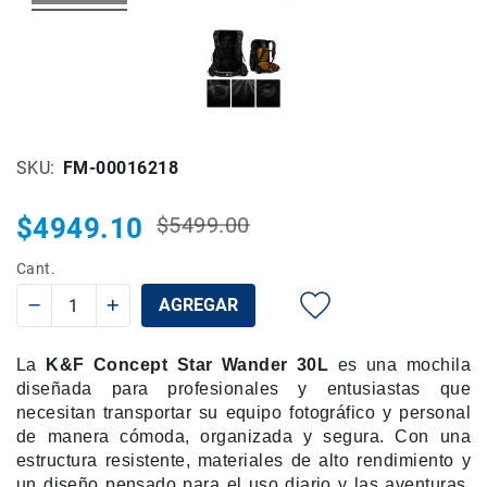
Rieles
ó
Sliders
Monitores
de
Campo
SKU
FM-00016218
y
Viewfinders
$4949.10
Otros
$5499.00
Precio
Precio
Accesorios
habitual
especial
Cant.
Cuidados
y
AGREGAR
Mantenimiento
Follow
La
K&F Concept Star Wander 30L
es una mochila
Focus
diseñada para profesionales y entusiastas que
Accesorios
necesitan transportar su equipo fotográfico y personal
de
de manera cómoda, organizada y segura. Con una
acción
estructura resistente, materiales de alto rendimiento y
Sistemas
un diseño pensado para el uso diario y las aventuras,