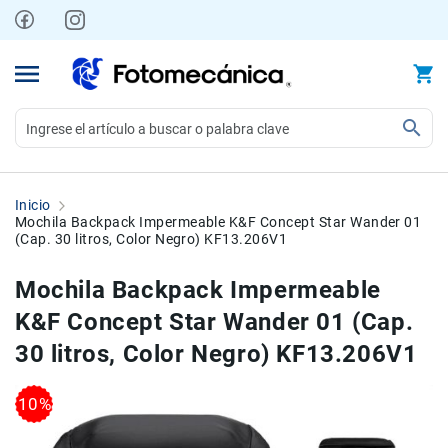
Ir
al
contenido
Video
Videocámaras
Inicio
Profesionales
Mochila Backpack Impermeable K&F Concept Star Wander 01
(Cap. 30 litros, Color Negro) KF13.206V1
Compactas
y
Mochila Backpack Impermeable
semiprofesionales
K&F Concept Star Wander 01 (Cap.
Acción
y
30 litros, Color Negro) KF13.206V1
Deportes
Kits
Skip
Skip
10%
to
to
Monitores
the
the
Accesorios