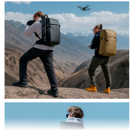
Accesorios
Fotografía
Cámaras
Mirrorless
Reflex
(DSLR)
Compactas
Fullframe
Instantáneas
Lentes
APS-
C
Fullframe
Mirrorless
DSLR
Accesorios