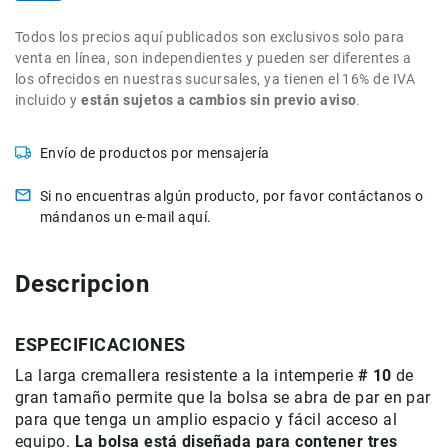
de
intercomunicación
Todos los precios aquí publicados son exclusivos solo para
venta en línea, son independientes y pueden ser diferentes a
Kits
los ofrecidos en nuestras sucursales, ya tienen el 16% de IVA
Videolamparas
incluido y
están sujetos a cambios sin previo aviso
.
Switcheras
de
Envío de productos por mensajería
video
Cine
Si no encuentras algún producto, por favor contáctanos o
Cinema
mándanos un e-mail aquí.
Lentes
para
Descripcion
Cine
Rigs
ESPECIFICACIONES
Monitores
La larga cremallera resistente a la intemperie
# 10
de
Camaras
de
gran tamaño permite que la bolsa se abra de par en par
Cine
para que tenga un amplio espacio y fácil acceso al
equipo.
La bolsa está diseñada para contener tres
Kits