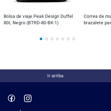
Correas
2 bolsillos internos
Flashes
4 bolsillos externos
e
Bolsa de viaje Peak Design Duffel
Correa de ma
Iluminación
80L Negro (BTRD-80-BK-1)
brazalete pa
Lámparas
Color verde s
portátiles
Accesorios
para
Fotografía
Empuñadora
y
Grip
Kits
Ir arriba
Tripiés
y
Monopiés
Cabeza
Kits
Accesorios