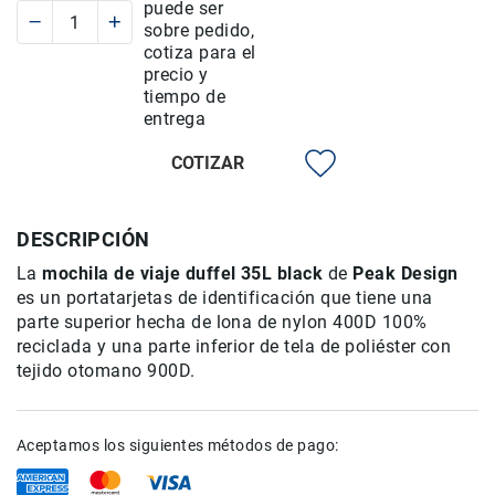
puede ser
Rieles
sobre pedido,
ó
cotiza para el
Sliders
precio y
tiempo de
Monitores
entrega
de
Campo
COTIZAR
y
Viewfinders
Otros
DESCRIPCIÓN
Accesorios
La
mochila de viaje duffel 35L black
de
Peak Design
Cuidados
es un portatarjetas de identificación que tiene una
y
parte superior hecha de lona de nylon 400D 100%
Mantenimiento
reciclada y una parte inferior de tela de poliéster con
Follow
tejido otomano 900D.
Focus
Accesorios
de
Aceptamos los siguientes métodos de pago:
acción
Sistemas