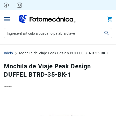
Ir
al
contenido
Video
Videocámaras
Inicio
Mochila de Viaje Peak Design DUFFEL BTRD-35-BK-1
Profesionales
Compactas
Mochila de Viaje Peak Design
y
DUFFEL BTRD-35-BK-1
semiprofesionales
Acción
y
Deportes
Skip
Skip
to
to
Kits
the
the
Monitores
end
beginning
Accesorios
of
of