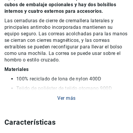
cubos de embalaje opcionales y hay dos bolsillos
Accesorios
internos y cuatro externos para accesorios.
Fotografía
Las cerraduras de cierre de cremallera laterales y
Cámaras
principales antirrobo incorporadas mantienen su
Mirrorless
equipo seguro. Las correas acolchadas para las manos
Reflex
se cierran con cierres magnéticos, y las correas
(DSLR)
extraíbles se pueden reconfigurar para llevar el bolso
Compactas
como una mochila. La correa se puede usar sobre el
hombro o estilo cruzado.
Fullframe
Materiales
Instantáneas
100% reciclado de lona de nylon 400D
Lentes
APS-
Tejido de poliéster de tejido otomano 900D
C
Ver más
Fullframe
Capacidad
Mirrorless
Duffel-style con ID Holder
DSLR
Características
Capacidad de 35 litros.
Accesorios
Sostiene tres cubos de embalaje opcionales