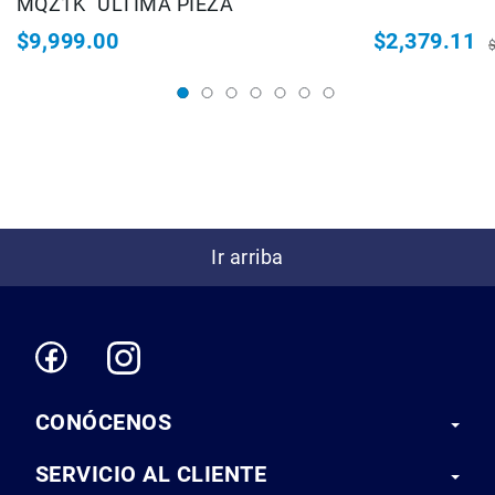
MQZ1K "ULTIMA PIEZA"
Correas
$9,999.00
$2,379.11
Flashes
Precio
P
e
especial
h
Iluminación
Lámparas
portátiles
Accesorios
para
Fotografía
Empuñadora
Ir arriba
y
Grip
Kits
Tripiés
y
Monopiés
Cabeza
CONÓCENOS
Kits
SERVICIO AL CLIENTE
Accesorios