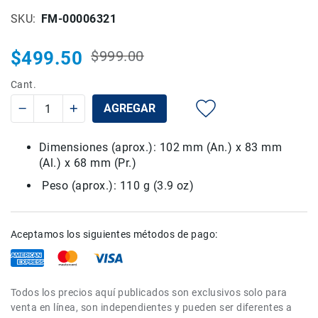
Rieles
SKU
FM-00006321
ó
Sliders
$499.50
$999.00
Precio
Precio
Monitores
habitual
especial
de
Cant.
Campo
AGREGAR
y
Viewfinders
Otros
Dimensiones (aprox.): 102 mm (An.) x 83 mm
Accesorios
(Al.) x 68 mm (Pr.)
Cuidados
Peso (aprox.): 110 g (3.9 oz)
y
Mantenimiento
Follow
Aceptamos los siguientes métodos de pago:
Focus
Accesorios
de
Todos los precios aquí publicados son exclusivos solo para
acción
venta en línea, son independientes y pueden ser diferentes a
Sistemas