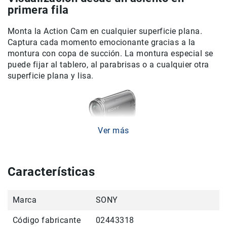
primera fila
Accesorios
Fotografía
Monta la Action Cam en cualquier superficie plana.
Cámaras
Captura cada momento emocionante gracias a la
Mirrorless
montura con copa de succión. La montura especial se
puede fijar al tablero, al parabrisas o a cualquier otra
Reflex
(DSLR)
superficie plana y lisa.
Compactas
Fullframe
Instantáneas
Ver más
Lentes
APS-
C
Características
Fullframe
Dispara hacia arriba o hacia abajo
Mirrorless
Marca
SONY
DSLR
La resistente copa de succión te permite montar la
Accesorios
cámara en superficies verticales y horizontales planas.
Código fabricante
02443318