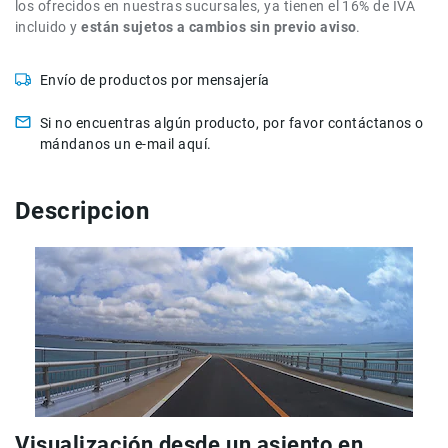
los ofrecidos en nuestras sucursales, ya tienen el 16% de IVA
de
incluido y
están sujetos a cambios sin previo aviso
.
intercomunicación
Kits
Envío de productos por mensajería
Videolamparas
Si no encuentras algún producto, por favor contáctanos o
Switcheras
mándanos un e-mail aquí.
de
video
Cine
Descripcion
Cinema
Lentes
para
Cine
Rigs
Monitores
Camaras
de
Cine
Visualización desde un asiento en
Kits