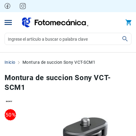
Ir
al
contenido
Video
Videocámaras
Inicio
Montura de succion Sony VCT-SCM1
Profesionales
Compactas
Montura de succion Sony VCT-
y
SCM1
semiprofesionales
Acción
y
Deportes
Skip
Skip
50%
to
to
Kits
the
the
Monitores
end
beginning
Accesorios
of
of