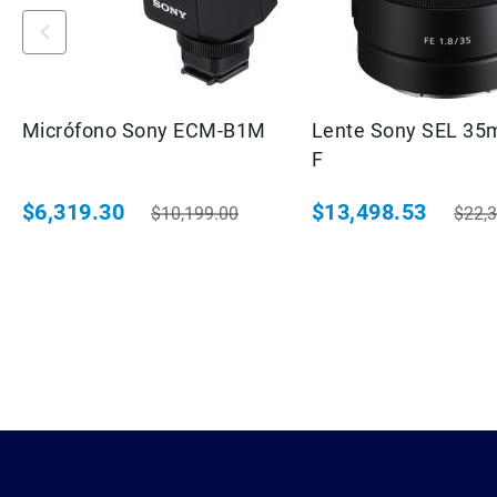
Micrófono Sony ECM-B1M
Lente Sony SEL 35
F
$6,319.30
$13,498.53
$10,199.00
$22,
Precio especial
Precio habitual
Precio especial
Preci