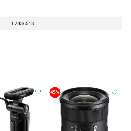
02436518
45%