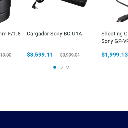
mm F/1.8
Cargador Sony BC-U1A
Shooting Gr
Sony GP-V
$3,599.11
$1,999.13
319.00
$3,999.01
o habitual
Precio especial
Precio habitual
Precio espec