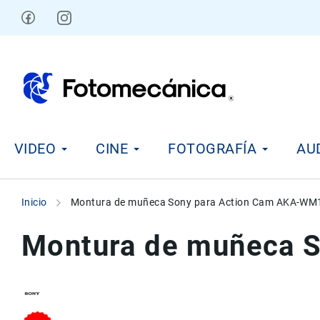
Ir
al
contenido
V
VIDEO
CINE
FOTOGRAFÍA
AU
i
d
e
o
Inicio
Montura de muñeca Sony para Action Cam AKA-WM
C
i
Montura de muñeca 
n
e
F
o
t
Skip
Skip