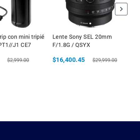
ip con mini tripié
Lente Sony SEL 20mm
M
PT1//J1 CE7
F/1.8G / QSYX
$16,400.45
$
$2,999.00
$29,999.00
ial
Precio habitual
Precio especial
Precio habitual
Pr