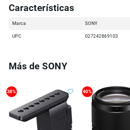
Características
Marca
SONY
UPC
027242869103
Más de SONY
38%
40%