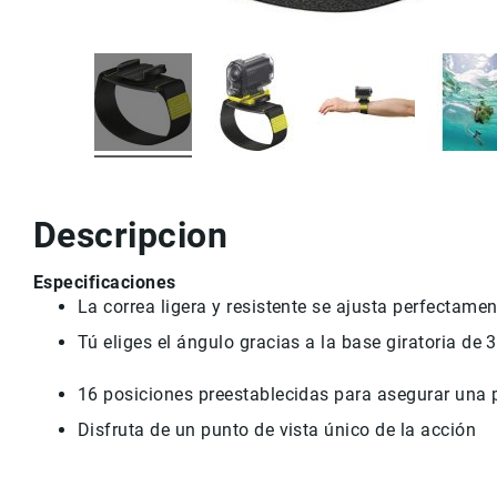
r
v
i
c
i
o
M
a
rc
a
Descripcion
s
C
Especificaciones
o
La correa ligera y resistente se ajusta perfectame
n
t
Tú eliges el ángulo gracias a la base giratoria de
a
c
16 posiciones preestablecidas para asegurar una p
t
o
Disfruta de un punto de vista único de la acción