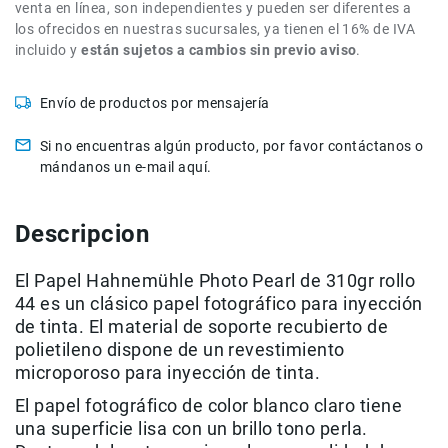
venta en línea, son independientes y pueden ser diferentes a
de
los ofrecidos en nuestras sucursales, ya tienen el 16% de IVA
intercomunicación
incluido y
están sujetos a cambios sin previo aviso
.
Kits
Videolamparas
Envío de productos por mensajería
Switcheras
de
Si no encuentras algún producto, por favor contáctanos o
video
mándanos un e-mail aquí.
Cine
Cinema
Descripcion
Lentes
para
El Papel Hahnemühle Photo Pearl de 310gr rollo
Cine
44 es un clásico papel fotográfico para inyección
Rigs
de tinta. El material de soporte recubierto de
Monitores
polietileno dispone de un revestimiento
microporoso para inyección de tinta.
Camaras
de
El papel fotográfico de color blanco claro tiene
Cine
una superficie lisa con un brillo tono perla.
Kits