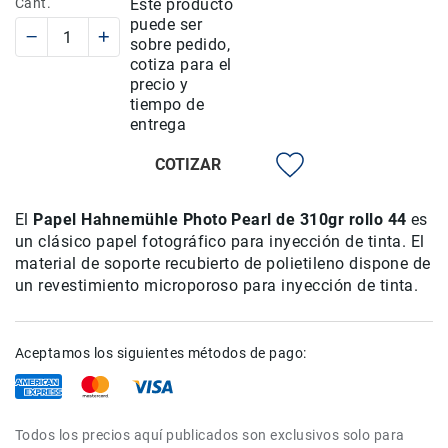
Cant.
Este producto
puede ser
Rieles
sobre pedido,
ó
cotiza para el
Sliders
precio y
Monitores
tiempo de
de
entrega
Campo
y
COTIZAR
Viewfinders
Otros
El
Papel Hahnemühle Photo Pearl de 310gr rollo 44
es
Accesorios
un clásico papel fotográfico para inyección de tinta. El
Cuidados
material de soporte recubierto de polietileno dispone de
y
un revestimiento microporoso para inyección de tinta.
Mantenimiento
Follow
Focus
Aceptamos los siguientes métodos de pago:
Accesorios
de
acción
Todos los precios aquí publicados son exclusivos solo para
Sistemas