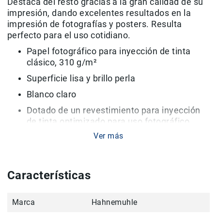
Destaca del resto gracias a la gran calidad de su
impresión, dando excelentes resultados en la
Accesorios
impresión de fotografías y posters. Resulta
Fotografía
perfecto para el uso cotidiano.
Cámaras
Mirrorless
Papel fotográfico para inyección de tinta
clásico, 310 g/m²
Reflex
(DSLR)
Superficie lisa y brillo perla
Compactas
Blanco claro
Fullframe
Dotado de un revestimiento para inyección
Instantáneas
de tinta optimizado para uso fotográfico
Lentes
Ver más
Ideal para uso cotidiano
APS-
C
Fullframe
Características
Mirrorless
DSLR
Marca
Hahnemuhle
Accesorios