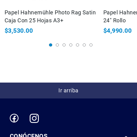
Correas
Papel Hahnemühle Photo Rag Satin
Papel Hahne
Flashes
e
Caja Con 25 Hojas A3+
24" Rollo
Iluminación
$3,530.00
$4,990.00
Lámparas
portátiles
Accesorios
para
Fotografía
Empuñadora
y
Grip
Kits
Ir arriba
Tripiés
y
Monopiés
Cabeza
Kits
Accesorios
CONÓCENOS