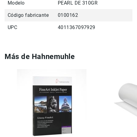
Filtros
Modelo
PEARL DE 310GR
Kits
Código fabricante
0100162
Accesorios
Baterías
UPC
4011367097929
y
Cargadores
Memorias
y
Más de Hahnemuhle
Almacenamiento
Lectores
Estuches,
Mochilas
y
Maletas
Fundas
y
protectores
Correas
Accesorios
para