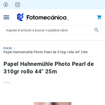
Ir
al
contenido
Video
Videocámaras
Inicio
Profesionales
Papel Hahnemühle Photo Pearl de 310gr rollo 44" 25m
Compactas
Papel Hahnemühle Photo Pearl de
y
semiprofesionales
310gr rollo 44" 25m
Acción
y
Deportes
Skip
Skip
Kits
to
to
Monitores
the
the
Accesorios
end
beginning