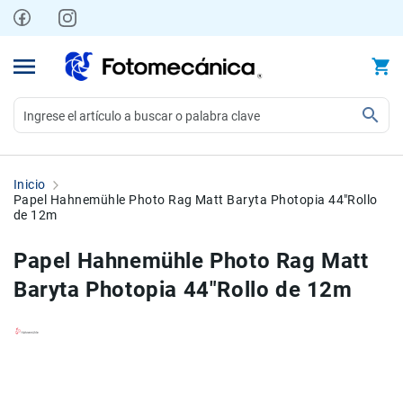
Ir
al
contenido
Video
Videocámaras
Inicio
Profesionales
Papel Hahnemühle Photo Rag Matt Baryta Photopia 44"Rollo
de 12m
Compactas
y
Papel Hahnemühle Photo Rag Matt
semiprofesionales
Baryta Photopia 44"Rollo de 12m
Acción
y
Deportes
Kits
Skip
Skip
Monitores
to
to
Accesorios
the
the