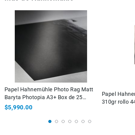
Filtros
Kits
Accesorios
Baterías
y
Cargadores
Memorias
y
Almacenamiento
Lectores
Estuches,
Mochilas
y
Papel Hahnemühle Photo Rag Matt
Maletas
Papel Hahne
Baryta Photopia A3+ Box de 25
Fundas
310gr rollo 
sheets
y
$5,990.00
protectores
Correas
Accesorios
para