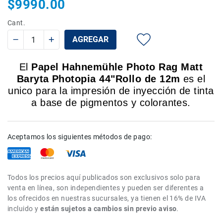
$9990.00
Rieles
ó
Cant.
Sliders
AGREGAR
Monitores
de
El
Papel Hahnemühle Photo Rag Matt
Campo
y
Baryta Photopia 44"Rollo de 12m
es el
Viewfinders
unico para la impresión de inyección de tinta
Otros
a base de pigmentos y colorantes.
Accesorios
Cuidados
y
Aceptamos los siguientes métodos de pago:
Mantenimiento
Follow
Focus
Todos los precios aquí publicados son exclusivos solo para
Accesorios
venta en línea, son independientes y pueden ser diferentes a
de
los ofrecidos en nuestras sucursales, ya tienen el 16% de IVA
acción
incluido y
están sujetos a cambios sin previo aviso
.
Sistemas