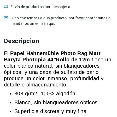
de
Envío de productos por mensajería
intercomunicación
Kits
Si no encuentras algún producto, por favor contáctanos o
mándanos un e-mail aquí.
Videolamparas
Switcheras
de
Descripcion
video
Cine
El
Papel Hahnemühle Photo Rag Matt
Cinema
Baryta Photopia 44"Rollo de 12m
tiene un
Lentes
color blanco natural, sin blanqueadores
para
ópticos, y una capa de sulfato de bario
Cine
produce un color inmenso. profundidad y
Rigs
detalle o almacenamiento
Monitores
308 g/m2, 100% algodón
Camaras
Blanco, sin blanqueadores ópticos.
de
Cine
Superficie discreta y muy fina
Kits