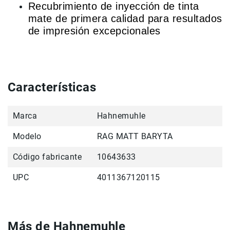
Recubrimiento de inyección de tinta
Accesorios
mate de primera calidad para resultados
Fotografía
de impresión excepcionales
Cámaras
Mirrorless
Reflex
(DSLR)
Características
Compactas
Fullframe
Marca
Hahnemuhle
Instantáneas
Modelo
RAG MATT BARYTA
Lentes
APS-
Código fabricante
10643633
C
Fullframe
UPC
4011367120115
Mirrorless
DSLR
Accesorios
Más de Hahnemuhle