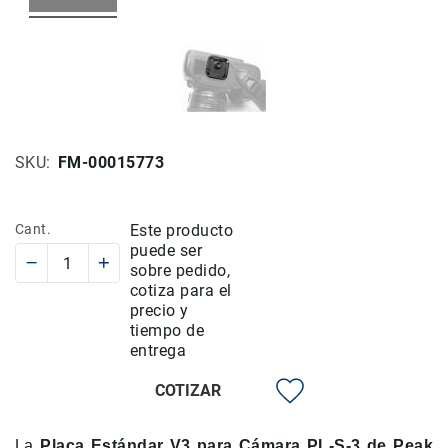
Rieles
ó
Sliders
Monitores
de
Campo
y
SKU
FM-00015773
Viewfinders
Otros
Accesorios
Cant.
Este producto
puede ser
Cuidados
sobre pedido,
y
cotiza para el
Mantenimiento
precio y
Follow
tiempo de
Focus
entrega
Accesorios
COTIZAR
de
acción
Sistemas
La
Placa Estándar V3 para Cámara PL-S-3 de Peak