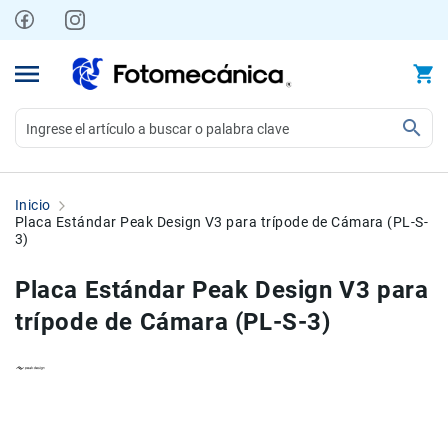
Ir
al
contenido
Video
Videocámaras
Inicio
Profesionales
Placa Estándar Peak Design V3 para trípode de Cámara (PL-S-
3)
Compactas
y
Placa Estándar Peak Design V3 para
semiprofesionales
trípode de Cámara (PL-S-3)
Acción
y
Deportes
Kits
Skip
Skip
Monitores
to
to
Accesorios
the
the