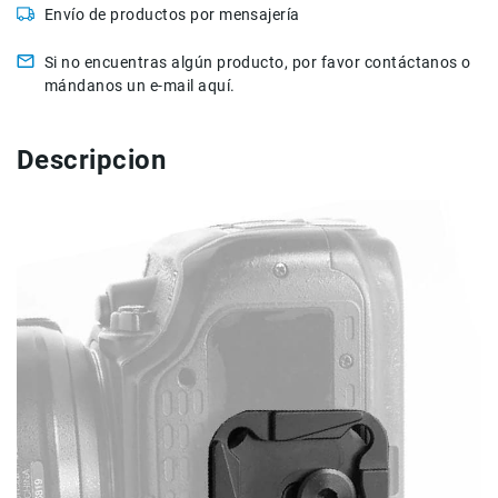
Envío de productos por mensajería
Accesorios
Si no encuentras algún producto, por favor contáctanos o
Fotografía
mándanos un e-mail aquí.
Cámaras
Mirrorless
Reflex
Descripcion
(DSLR)
Compactas
Fullframe
Instantáneas
Lentes
APS-
C
Fullframe
Mirrorless
DSLR
Accesorios