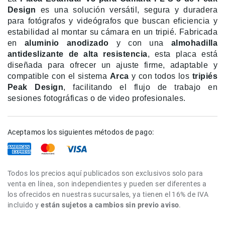
de
Design
es una solución versátil, segura y duradera
intercomunicación
para fotógrafos y videógrafos que buscan eficiencia y
estabilidad al montar su cámara en un tripié. Fabricada
Kits
en
aluminio anodizado
y con una
almohadilla
Videolamparas
antideslizante de alta resistencia
, esta placa está
Switcheras
diseñada para ofrecer un ajuste firme, adaptable y
de
compatible con el sistema
Arca
y con todos los
tripiés
video
Peak Design
, facilitando el flujo de trabajo en
sesiones fotográficas o de video profesionales.
Cine
Cinema
Lentes
Aceptamos los siguientes métodos de pago:
para
Cine
Rigs
Todos los precios aquí publicados son exclusivos solo para
Monitores
venta en línea, son independientes y pueden ser diferentes a
Camaras
los ofrecidos en nuestras sucursales, ya tienen el 16% de IVA
de
incluido y
están sujetos a cambios sin previo aviso
.
Cine
Kits