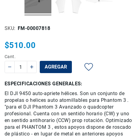
Rieles
ó
Sliders
SKU
FM-00007818
Monitores
de
Campo
$510.00
y
Viewfinders
Cant.
Otros
AGREGAR
Accesorios
Cuidados
ESPECIFICACIONES GENERALES:
y
Mantenimiento
El
DJI
9450
auto-
apriete
hélices. Son un conjunto de
Follow
propelas o helices auto atornillables
para Phantom
3 .
Focus
"
para el
DJI
Phantom
3
Avanzado o
quadcopter
profesional
.
Cuenta con
un
sentido horario
(
CW
)
y uno
Accesorios
en sentido antihorario
(
CCW
) prop
rotación
.
Optimizado
de
acción
para el PHANTOM 3
,
estos apoyos
dispone
de roscado
de plástico
-
en lugar de
metal en
anteriores
apoyos
Sistemas