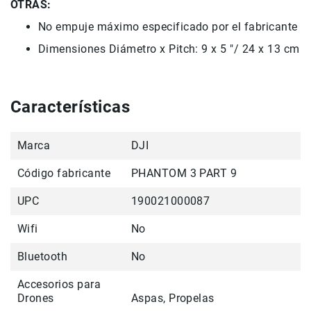
Filtros
OTRAS:
Kits
No
empuje máximo
especificado por el fabricante
Accesorios
Dimensiones
Diámetro
x
Pitch:
9
x 5 "
/
24 x
13 cm
Baterías
y
Cargadores
Características
Memorias
y
Almacenamiento
Marca
DJI
Lectores
Estuches,
Código fabricante
PHANTOM 3 PART 9
Mochilas
y
UPC
190021000087
Maletas
Wifi
No
Fundas
y
Bluetooth
No
protectores
Correas
Accesorios para
Accesorios
Drones
Aspas, Propelas
para