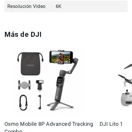
Correas
Resolución Video
6K
Flashes
e
Iluminación
Lámparas
Más de DJI
portátiles
Accesorios
para
Fotografía
Empuñadora
y
Grip
Kits
Tripiés
y
Monopiés
Cabeza
Kits
Osmo Mobile 8P Advanced Tracking
DJI Lito 1
Accesorios
Combo