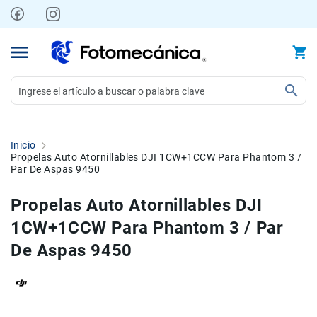
Ir
al
contenido
Video
Videocámaras
Inicio
Profesionales
Propelas Auto Atornillables DJI 1CW+1CCW Para Phantom 3 /
Par De Aspas 9450
Compactas
y
Propelas Auto Atornillables DJI
semiprofesionales
1CW+1CCW Para Phantom 3 / Par
Acción
y
De Aspas 9450
Deportes
Kits
Monitores
Skip
Skip
Accesorios