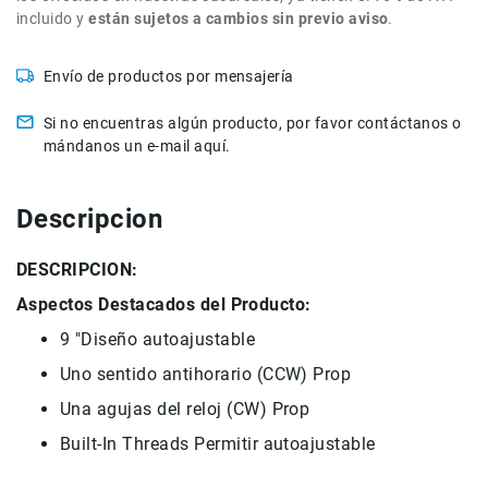
incluido y
están sujetos a cambios sin previo aviso
.
Accesorios
Fotografía
Envío de productos por mensajería
Cámaras
Mirrorless
Si no encuentras algún producto, por favor contáctanos o
Reflex
mándanos un e-mail aquí.
(DSLR)
Compactas
Descripcion
Fullframe
Instantáneas
DESCRIPCION:
Lentes
Aspectos Destacados del Producto:
APS-
C
9
"
Diseño
autoajustable
Fullframe
Uno
sentido antihorario
(
CCW
)
Prop
Mirrorless
Una
agujas del reloj
(
CW
)
Prop
DSLR
Built-
In Threads
Permitir
autoajustable
Accesorios