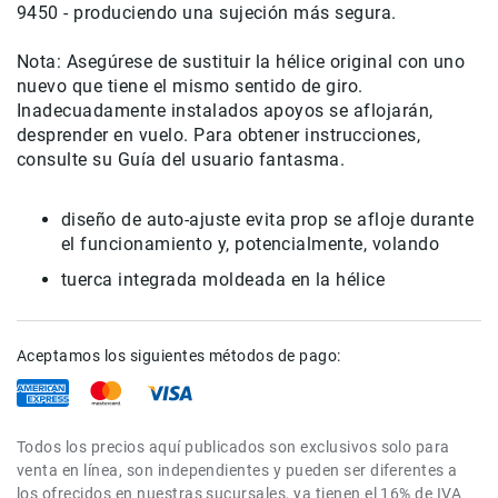
9450
-
produciendo una
sujeción más
segura
.
de
intercomunicación
Nota
:
Asegúrese de sustituir
la hélice
original con
uno
Kits
nuevo que
tiene el mismo
sentido de giro
.
Videolamparas
Inadecuadamente
instalados
apoyos
se aflojarán
,
desprender
en vuelo
.
Para obtener instrucciones
,
Switcheras
consulte
su
Guía del usuario
fantasma
.
de
video
Cine
diseño de
auto
-ajuste
evita
prop
se afloje
durante
Cinema
el funcionamiento
y, potencialmente,
volando
Lentes
tuerca
integrada
moldeada en
la hélice
para
Cine
Rigs
Aceptamos los siguientes métodos de pago:
Monitores
Camaras
de
Todos los precios aquí publicados son exclusivos solo para
Cine
venta en línea, son independientes y pueden ser diferentes a
los ofrecidos en nuestras sucursales, ya tienen el 16% de IVA
Kits