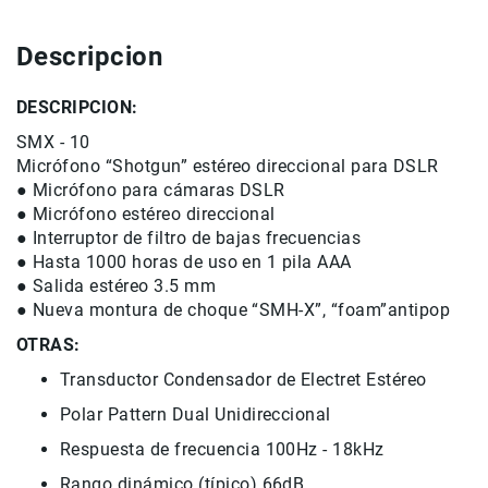
Accesorios
Descripcion
Fotografía
Cámaras
DESCRIPCION:
Mirrorless
Reflex
SMX - 10
(DSLR)
Micrófono “Shotgun” estéreo direccional para DSLR
● Micrófono para cámaras DSLR
Compactas
● Micrófono estéreo direccional
Fullframe
● Interruptor de filtro de bajas frecuencias
Instantáneas
● Hasta 1000 horas de uso en 1 pila AAA
● Salida estéreo 3.5 mm
Lentes
● Nueva montura de choque “SMH-X”, “foam”antipop
APS-
C
OTRAS:
Fullframe
Transductor Condensador de Electret Estéreo
Mirrorless
Polar Pattern Dual Unidireccional
DSLR
Respuesta de frecuencia 100Hz - 18kHz
Accesorios
Rango dinámico (típico) 66dB