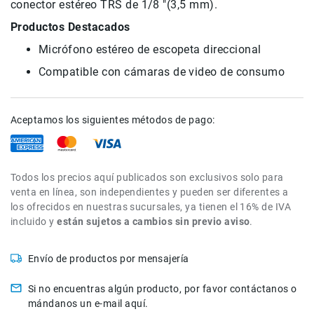
conector estéreo TRS de 1/8 "(3,5 mm).
de
intercomunicación
Productos Destacados
Kits
Micrófono estéreo de escopeta direccional
Videolamparas
Compatible con cámaras de video de consumo
Switcheras
de
video
Aceptamos los siguientes métodos de pago:
Cine
Cinema
Lentes
Todos los precios aquí publicados son exclusivos solo para
para
venta en línea, son independientes y pueden ser diferentes a
Cine
los ofrecidos en nuestras sucursales, ya tienen el 16% de IVA
Rigs
incluido y
están sujetos a cambios sin previo aviso
.
Monitores
Envío de productos por mensajería
Camaras
de
Si no encuentras algún producto, por favor contáctanos o
Cine
mándanos un e-mail aquí.
Kits