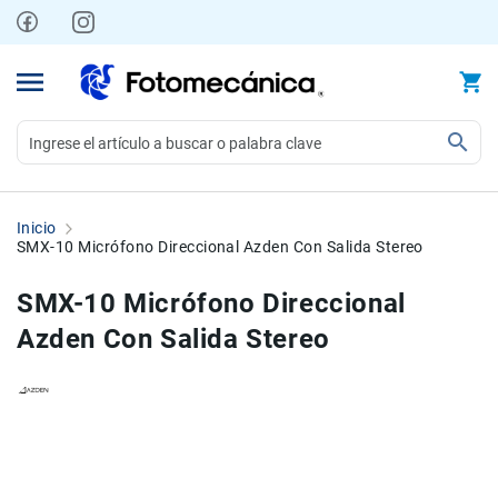
Ir
al
contenido
Video
Videocámaras
Inicio
Profesionales
SMX-10 Micrófono Direccional Azden Con Salida Stereo
Compactas
SMX-10 Micrófono Direccional
y
semiprofesionales
Azden Con Salida Stereo
Acción
y
Deportes
Skip
Skip
Kits
to
to
Monitores
the
the
Accesorios
end
beginning