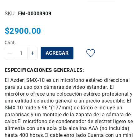
Rieles
SKU
FM-00008909
ó
Sliders
$2900.00
Monitores
de
Campo
Cant.
y
AGREGAR
Viewfinders
Otros
ESPECIFICACIONES GENERALES:
Accesorios
Cuidados
El Azden SMX-10 es un micrófono estéreo direccional
y
para su uso con cámaras de vídeo estándar.
El
Mantenimiento
micrófono ofrece una colocación estéreo profesional y
una calidad de audio general a un precio asequible.
El
Follow
SMX-10 mide 6.96 "(177mm) de largo e incluye un
Focus
parabrisas y un montaje de la zapata de la cámara de
Accesorios
calor.El micrófono de condensador de electret ligero se
de
alimenta con una sola pila alcalina AAA (no incluida)
acción
hasta 400 horas.El cable enrollado
Cuenta con un mini
Sistemas