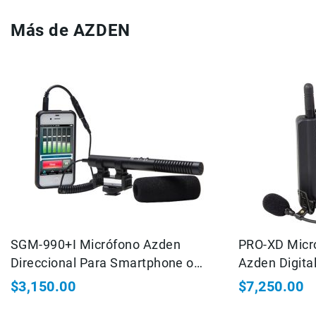
Correas
Más de AZDEN
Flashes
e
Iluminación
Lámparas
portátiles
Accesorios
para
Fotografía
Empuñadora
y
Grip
Kits
Tripiés
y
SGM-990+I Micrófono Azden
PRO-XD Micr
Monopiés
Direccional Para Smartphone o
Azden Digita
Cabeza
Tablet
Kits
$3,150.00
$7,250.00
Accesorios