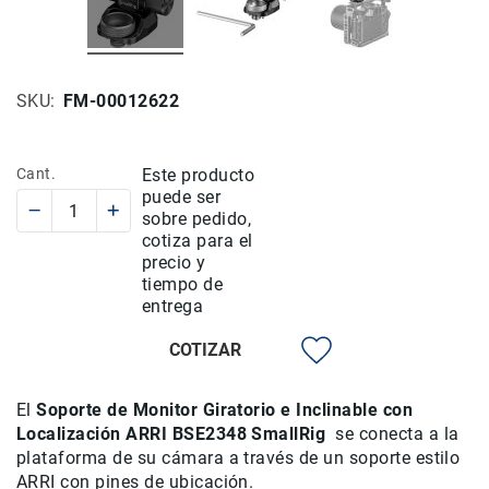
Rieles
ó
Sliders
SKU
FM-00012622
Monitores
de
Campo
y
Cant.
Este producto
Viewfinders
puede ser
sobre pedido,
Otros
cotiza para el
Accesorios
precio y
Cuidados
tiempo de
y
entrega
Mantenimiento
COTIZAR
Follow
Focus
Accesorios
El
Soporte de Monitor Giratorio e Inclinable con
de
Localización ARRI BSE2348 SmallRig
se conecta a la
acción
plataforma de su cámara a través de un soporte estilo
ARRI con pines de ubicación.
Sistemas