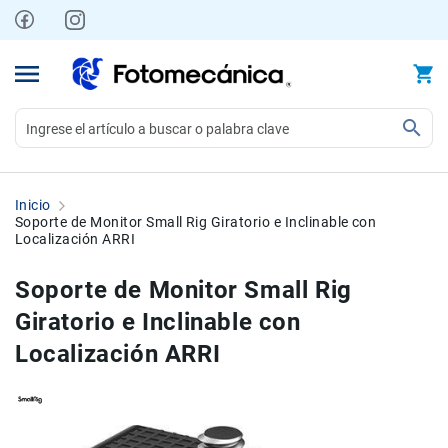
Ir
al
contenido
Video
Videocámaras
Inicio
Profesionales
Soporte de Monitor Small Rig Giratorio e Inclinable con
Localización ARRI
Compactas
y
Soporte de Monitor Small Rig
semiprofesionales
Giratorio e Inclinable con
Acción
y
Localización ARRI
Deportes
Kits
Monitores
Skip
Skip
Accesorios