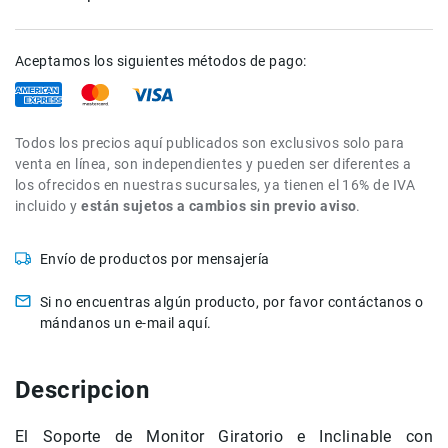
de
intercomunicación
Aceptamos los siguientes métodos de pago:
Kits
Videolamparas
Switcheras
Todos los precios aquí publicados son exclusivos solo para
de
venta en línea, son independientes y pueden ser diferentes a
video
los ofrecidos en nuestras sucursales, ya tienen el 16% de IVA
Cine
incluido y
están sujetos a cambios sin previo aviso
.
Cinema
Lentes
Envío de productos por mensajería
para
Cine
Si no encuentras algún producto, por favor contáctanos o
Rigs
mándanos un e-mail aquí.
Monitores
Camaras
Descripcion
de
Cine
El
Soporte de Monitor Giratorio e Inclinable con
Kits