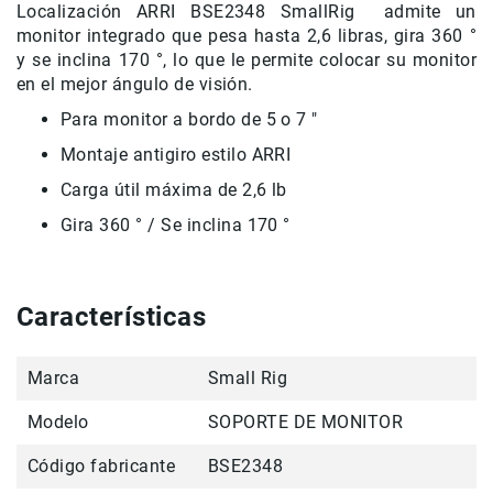
Localización ARRI BSE2348 SmallRig
admite un
Accesorios
monitor integrado que pesa hasta 2,6 libras, gira 360 °
y se inclina 170 °, lo que le permite colocar su monitor
Fotografía
en el mejor ángulo de visión.
Cámaras
Mirrorless
Para monitor a bordo de 5 o 7 "
Reflex
Montaje antigiro estilo ARRI
(DSLR)
Carga útil máxima de 2,6 lb
Compactas
Gira 360 ° / Se inclina 170 °
Fullframe
Instantáneas
Lentes
Características
APS-
C
Fullframe
Marca
Small Rig
Mirrorless
Modelo
SOPORTE DE MONITOR
DSLR
Código fabricante
BSE2348
Accesorios