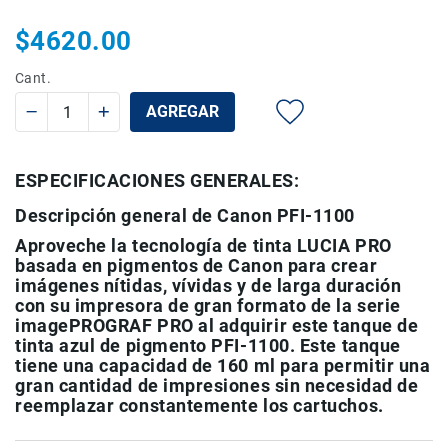
Rieles
$4620.00
ó
Sliders
Cant.
Monitores
AGREGAR
de
Campo
y
Viewfinders
ESPECIFICACIONES GENERALES:
Otros
Descripción general de Canon PFI-1100
Accesorios
Aproveche la tecnología de tinta LUCIA PRO
Cuidados
basada en pigmentos de Canon para crear
y
imágenes nítidas, vívidas y de larga duración
Mantenimiento
con su impresora de gran formato de la serie
imagePROGRAF PRO al adquirir este tanque de
Follow
tinta azul de pigmento PFI-1100. Este tanque
Focus
tiene una capacidad de 160 ml para permitir una
Accesorios
gran cantidad de impresiones sin necesidad de
de
reemplazar constantemente los cartuchos.
acción
Sistemas