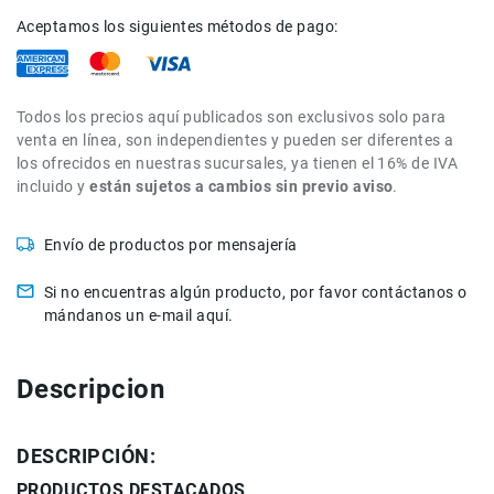
de
Aceptamos los siguientes métodos de pago:
intercomunicación
Kits
Videolamparas
Todos los precios aquí publicados son exclusivos solo para
Switcheras
venta en línea, son independientes y pueden ser diferentes a
de
los ofrecidos en nuestras sucursales, ya tienen el 16% de IVA
video
incluido y
están sujetos a cambios sin previo aviso
.
Cine
Cinema
Envío de productos por mensajería
Lentes
Si no encuentras algún producto, por favor contáctanos o
para
Cine
mándanos un e-mail aquí.
Rigs
Monitores
Descripcion
Camaras
de
DESCRIPCIÓN:
Cine
PRODUCTOS DESTACADOS
Kits