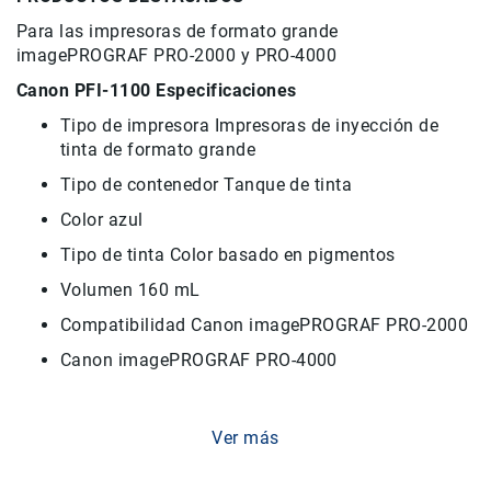
Para las impresoras de formato grande
Accesorios
imagePROGRAF PRO-2000 y PRO-4000
Fotografía
Cámaras
Canon PFI-1100 Especificaciones
Mirrorless
Tipo de impresora Impresoras de inyección de
Reflex
tinta de formato grande
(DSLR)
Tipo de contenedor Tanque de tinta
Compactas
Color azul
Fullframe
Tipo de tinta Color basado en pigmentos
Instantáneas
Volumen 160 mL
Lentes
APS-
Compatibilidad Canon imagePROGRAF PRO-2000
C
Canon imagePROGRAF PRO-4000
Fullframe
Mirrorless
DSLR
Ver más
Accesorios