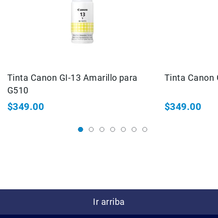
Correas
Flashes
e
Iluminación
Lámparas
portátiles
Accesorios
Tinta Canon GI-13 Amarillo para
Tinta Canon 
para
G510
Fotografía
Empuñadora
$349.00
$349.00
y
Grip
Kits
Tripiés
y
Monopiés
Cabeza
Kits
Ir arriba
Accesorios