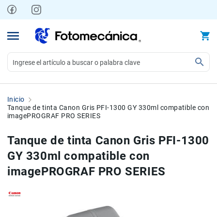
Ir
al
contenido
Video
Videocámaras
Inicio
Profesionales
Tanque de tinta Canon Gris PFI-1300 GY 330ml compatible con
imagePROGRAF PRO SERIES
Compactas
y
Tanque de tinta Canon Gris PFI-1300
semiprofesionales
GY 330ml compatible con
Acción
y
imagePROGRAF PRO SERIES
Deportes
Kits
Monitores
Skip
Skip
Accesorios