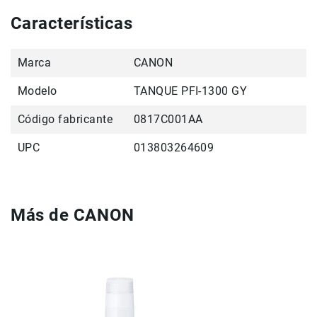
Filtros
Características
Kits
Accesorios
Baterías
Marca
CANON
y
Cargadores
Modelo
TANQUE PFI-1300 GY
Memorias
Código fabricante
0817C001AA
y
Almacenamiento
UPC
013803264609
Lectores
Estuches,
Mochilas
y
Más de CANON
Maletas
Fundas
y
protectores
Correas
Accesorios
para