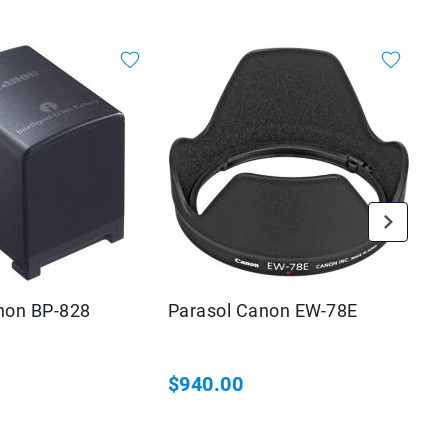
Bateria Canon BP-828
Parasol Canon EW-78E
Ti
$940.00
$