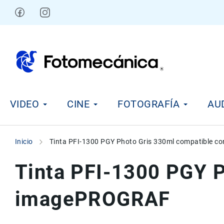
Ir
al
contenido
V
VIDEO
CINE
FOTOGRAFÍA
AU
i
d
e
o
Inicio
Tinta PFI-1300 PGY Photo Gris 330ml compatible 
C
i
Tinta PFI-1300 PGY 
n
e
imagePROGRAF
F
o
t