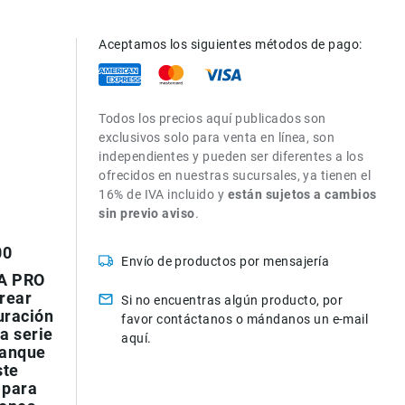
Aceptamos los siguientes métodos de pago:
Todos los precios aquí publicados son
exclusivos solo para venta en línea, son
independientes y pueden ser diferentes a los
ofrecidos en nuestras sucursales, ya tienen el
16% de IVA incluido y
están sujetos a cambios
sin previo aviso
.
00
Envío de productos por mensajería
IA PRO
rear
Si no encuentras algún producto, por
uración
favor contáctanos o mándanos un e-mail
a serie
aquí.
tanque
ste
 para