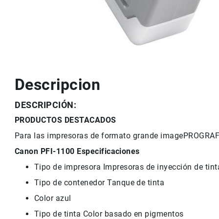
r
v
i
c
i
o
M
a
Descripcion
rc
a
DESCRIPCIÓN:
s
C
PRODUCTOS DESTACADOS
o
Para las impresoras de formato grande imagePROGRA
n
t
Canon PFI-1100 Especificaciones
a
Tipo de impresora Impresoras de inyección de tin
c
t
Tipo de contenedor Tanque de tinta
o
Color azul
Tipo de tinta Color basado en pigmentos