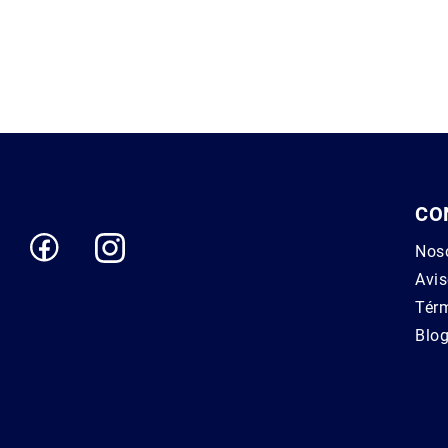
CO
Nos
Avis
Térm
Blo