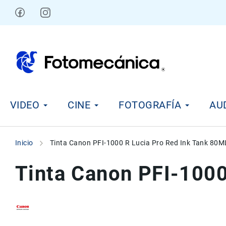
Ir
al
contenido
V
VIDEO
CINE
FOTOGRAFÍA
AU
i
d
e
o
Inicio
Tinta Canon PFI-1000 R Lucia Pro Red Ink Tank 80M
C
i
Tinta Canon PFI-1000
n
e
F
o
t
Skip
Skip