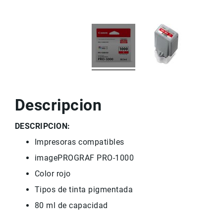
r
v
i
c
i
o
M
a
rc
a
Descripcion
s
C
DESCRIPCION:
o
n
Impresoras
compatibles
t
imagePROGRAF
PRO
-1000
a
c
Color rojo
t
Tipos
de tinta pigmentada
o
80
ml de capacidad