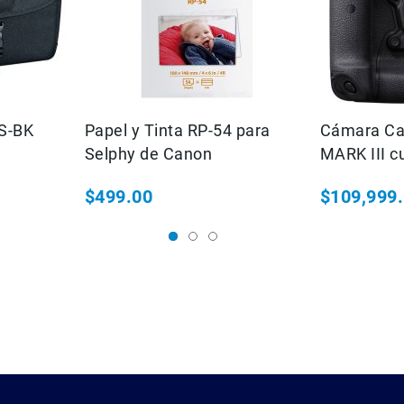
S-BK
Papel y Tinta RP-54 para
Cámara Ca
Selphy de Canon
MARK III c
y lector "
$499.00
$109,999
Precio espec