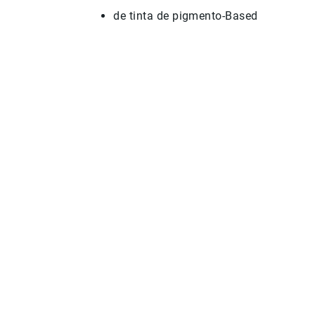
de tinta
de pigmento
-
Based