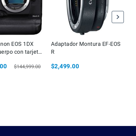
non EOS 1DX
Adaptador Montura EF-EOS
L
uerpo con tarjeta
R
f/
ULTIMA PIEZA"
.00
$2,499.00
$
$144,999.00
ial
Precio habitual
Pr