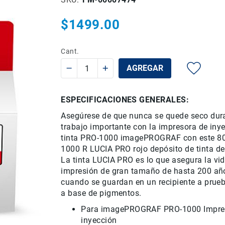
$1499.00
Cant.
AGREGAR
ESPECIFICACIONES GENERALES:
Asegúrese de
que nunca se quede
seco dur
trabajo importante
con la impresora
de iny
tinta
PRO
-1000
imagePROGRAF
con este
8
1000 R
LUCIA
PRO
rojo
depósito de tinta
de
La tinta
LUCIA
PRO es
lo que asegura
la vi
impresión de gran tamaño
de hasta 200
añ
cuando se guardan
en un
recipiente a prue
a base de pigmentos
.
Para
imagePROGRAF
PRO
-1000
Impre
inyección