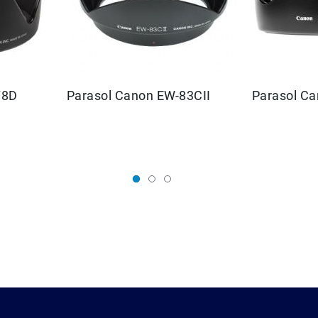
n EW-78D
Parasol Canon EW-83CII
Parasol Ca