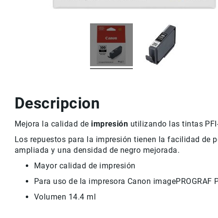
r
v
i
c
i
o
M
a
rc
a
Descripcion
s
C
Mejora la calidad de
impresión
utilizando las tintas PF
o
n
Los repuestos para la impresión tienen la facilidad de
t
ampliada y una densidad de negro mejorada.
a
Mayor calidad de impresión
c
t
Para uso de la impresora Canon imagePROGRAF 
o
Volumen 14.4 ml