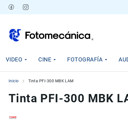
Ir
al
contenido
V
VIDEO
CINE
FOTOGRAFÍA
AU
i
d
e
o
Inicio
Tinta PFI-300 MBK LAM
C
i
Tinta PFI-300 MBK 
n
e
F
o
t
Skip
Skip