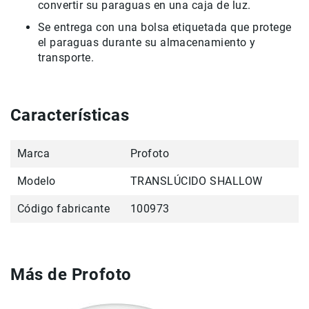
Filtros
convertir su paraguas en una caja de luz.
Kits
Se entrega con una bolsa etiquetada que protege
Accesorios
el paraguas durante su almacenamiento y
Baterías
transporte.
y
Cargadores
Memorias
Características
y
Almacenamiento
Lectores
Marca
Profoto
Estuches,
Mochilas
Modelo
TRANSLÚCIDO SHALLOW
y
Maletas
Código fabricante
100973
Fundas
y
protectores
Más de Profoto
Correas
Accesorios
para