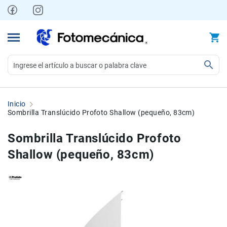
Ir
al
contenido
Video
Videocámaras
Inicio
Profesionales
Sombrilla Translúcido Profoto Shallow (pequeño, 83cm)
Compactas
Sombrilla Translúcido Profoto
y
semiprofesionales
Shallow (pequeño, 83cm)
Acción
y
Deportes
Skip
Skip
Kits
to
to
Monitores
the
the
Accesorios
end
beginning