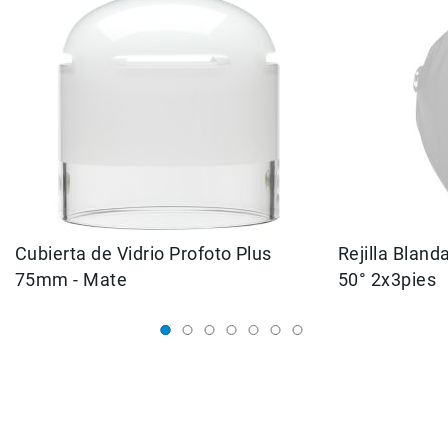
Correas
Flashes
e
Iluminación
Lámparas
portátiles
Accesorios
para
Fotografía
Empuñadora
y
Cubierta de Vidrio Profoto Plus
Grip
Rejilla Bland
75mm - Mate
50° 2x3pies
Kits
Tripiés
y
Monopiés
Cabeza
Kits
Accesorios