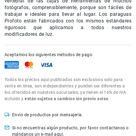
vertebral de las cajas de herramientas de muchos
de
fotógrafos, comprensiblemente, porque son fáciles de
intercomunicación
trabajar e ideales para llevar al lugar. Los paraguas
Kits
Profoto están fabricados con los mismos estándares
rigurosos que aplicamos a todos nuestros
Videolamparas
modificadores de luz.
Switcheras
de
video
Aceptamos los siguientes métodos de pago:
Cine
Cinema
Lentes
Todos los precios aquí publicados son exclusivos solo para
para
venta en línea, son independientes y pueden ser diferentes a
Cine
los ofrecidos en nuestras sucursales, ya tienen el 16% de IVA
Rigs
incluido y
están sujetos a cambios sin previo aviso
.
Monitores
Camaras
Envío de productos por mensajería
de
Cine
Si no encuentras algún producto, por favor contáctanos o
mándanos un e-mail aquí.
Kits