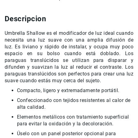
Accesorios
Descripcion
Fotografía
Cámaras
Mirrorless
Umbrella Shallow es el modificador de luz ideal cuando
Reflex
necesita una luz suave con una amplia difusión de
(DSLR)
luz. Es liviano y rápido de instalar, y ocupa muy poco
espacio en su bolso cuando está doblado. Los
Compactas
paraguas translúcidos se utilizan para disparar y
Fullframe
difunden y suavizan la luz al reducir el contraste. Los
Instantáneas
paraguas translúcidos son perfectos para crear una luz
suave cuando estás muy cerca del sujeto.
Lentes
APS-
Compacto, ligero y extremadamente portátil.
C
Confeccionado con tejidos resistentes al calor de
Fullframe
alta calidad.
Mirrorless
Elementos metálicos con tratamiento superficial
DSLR
para evitar la oxidación y la decoloración.
Accesorios
Úselo con un panel posterior opcional para