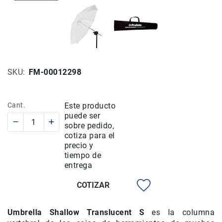
Rieles
ó
Sliders
Monitores
de
Campo
SKU
FM-00012298
y
Viewfinders
Otros
Cant.
Este producto
Accesorios
puede ser
sobre pedido,
Cuidados
cotiza para el
y
precio y
Mantenimiento
tiempo de
Follow
entrega
Focus
COTIZAR
Accesorios
de
acción
Umbrella Shallow Translucent S
es la columna
Sistemas