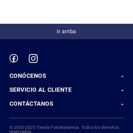
Correas
Flashes
e
Iluminación
Lámparas
Ir arriba
portátiles
Accesorios
para
Fotografía
Empuñadora
y
Grip
CONÓCENOS
Kits
SERVICIO AL CLIENTE
Tripiés
y
CONTÁCTANOS
Monopiés
Cabeza
Kits
© 2020-2025 Tienda Fotomecánica. Todos los derechos
Accesorios
reservados.