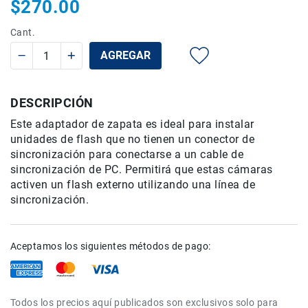
$270.00
Rieles
ó
Cant.
Sliders
AGREGAR
Monitores
de
Campo
DESCRIPCIÓN
y
Viewfinders
Este adaptador de zapata es ideal para instalar
unidades de flash que no tienen un conector de
Otros
Accesorios
sincronización para conectarse a un cable de
sincronización de PC. Permitirá que estas cámaras
Cuidados
activen un flash externo utilizando una línea de
y
sincronización.
Mantenimiento
Follow
Focus
Aceptamos los siguientes métodos de pago:
Accesorios
de
acción
Todos los precios aquí publicados son exclusivos solo para
Sistemas