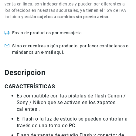
venta en línea, son independientes y pueden ser diferentes a
de
los ofrecidos en nuestras sucursales, ya tienen el 16% de IVA
intercomunicación
incluido y
están sujetos a cambios sin previo aviso
.
Kits
Videolamparas
Envío de productos por mensajería
Switcheras
de
Si no encuentras algún producto, por favor contáctanos o
video
mándanos un e-mail aquí.
Cine
Cinema
Descripcion
Lentes
para
CARACTERÍSTICAS
Cine
Es compatible con las pistolas de flash Canon /
Rigs
Sony / Nikon que se activan en los zapatos
Monitores
calientes .
Camaras
El flash o la luz de estudio se pueden controlar a
de
través de una toma de PC.
Cine
Flash de zapata de estudio Flash y conector de
Kits