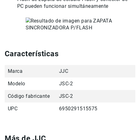
PC pueden funcionar simultáneamente
Accesorios
Fotografía
Cámaras
Mirrorless
Reflex
(DSLR)
Características
Compactas
Fullframe
Marca
JJC
Instantáneas
Modelo
JSC-2
Lentes
APS-
Código fabricante
JSC-2
C
Fullframe
UPC
6950291515575
Mirrorless
DSLR
Accesorios
Más de JJC