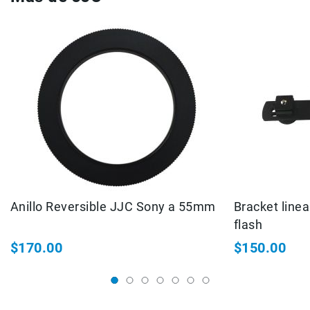
Filtros
Kits
Accesorios
Baterías
y
Cargadores
Memorias
y
Almacenamiento
Lectores
Estuches,
Mochilas
y
Anillo Reversible JJC Sony a 55mm
Bracket line
Maletas
flash
Fundas
y
$170.00
$150.00
protectores
Correas
Accesorios
para