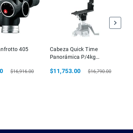
nfrotto 405
Cabeza Quick Time
Ca
Panorámica P/4kg
Mi
Manfrotto 303SPH
(
80
$11,753.00
$
$16,916.00
$16,790.00
ial
Precio habitual
Precio especial
Precio habitual
Pr