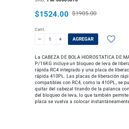
$1524.00
$1905.00
Precio
Precio
habitual
especial
Cant.
AGREGAR
La CABEZA DE BOLA HIDROSTATICA DE M
P/16KG incluye un bloqueo de leva de liber
rápida RC4 integrado y una placa de libera
rápida 410PL. Las placas de liberación ráp
compatibles con RC4, como la 410PL, se p
quitar del cabezal tirando de la palanca con
del bloqueo de leva, lo que también permite
placa se vuelva a colocar instantáneament