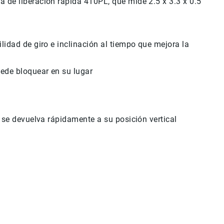
 de liberación rápida 410PL, que mide 2.5 x 3.3 x 0.5
ilidad de giro e inclinación al tiempo que mejora la
uede bloquear en su lugar
 o se devuelva rápidamente a su posición vertical