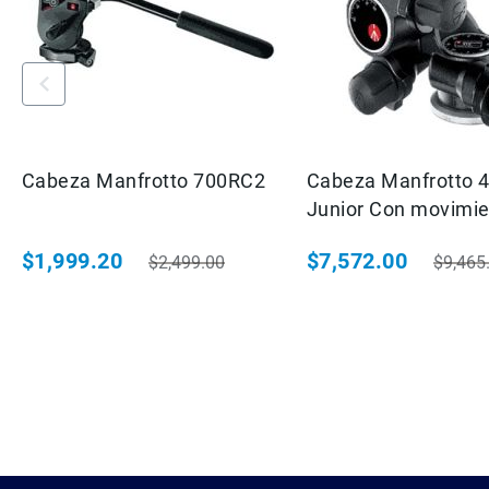
Cabeza Manfrotto 700RC2
Cabeza Manfrotto 
Junior Con movimi
Micrometricos Con 
$1,999.20
$7,572.00
$2,499.00
$9,465
P/5KG 410
Precio especial
Precio habitual
Precio especial
Precio