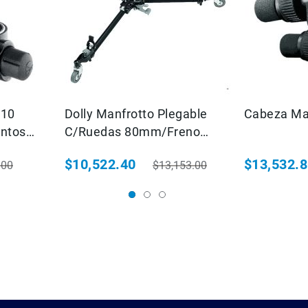
410
Dolly Manfrotto Plegable
Cabeza Ma
entos
C/Ruedas 80mm/Freno
Nivel
Central 181B
$10,522.40
$13,532.
.00
$13,153.00
 habitual
Precio especial
Precio habitual
Precio espec