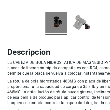
r
v
i
c
i
o
M
a
rc
a
Descripcion
s
C
La CABEZA DE BOLA HIDROSTATICA DE MAGNESIO P/16KG i
o
placas de liberación rápida compatibles con RC4, como l
n
permite que la placa se vuelva a colocar instantáneame
t
a
La rótula de bola hidrostática 468MG con placa de liber
c
proporcionar una capacidad de carga de 35,3 lb y un meca
t
468MG, la articulación de rótula puede girarse, inclinar
o
de esa perilla de bloqueo para aplicar control de tensión
bloqueo secundaria controla la capacidad de girar la c