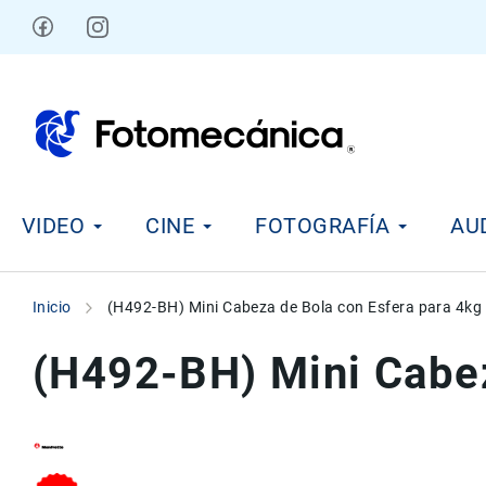
Ir
al
contenido
V
VIDEO
CINE
FOTOGRAFÍA
AU
i
d
e
o
Inicio
(H492-BH) Mini Cabeza de Bola con Esfera para 4kg
C
i
(H492-BH) Mini Cabez
n
e
F
o
t
Skip
Skip