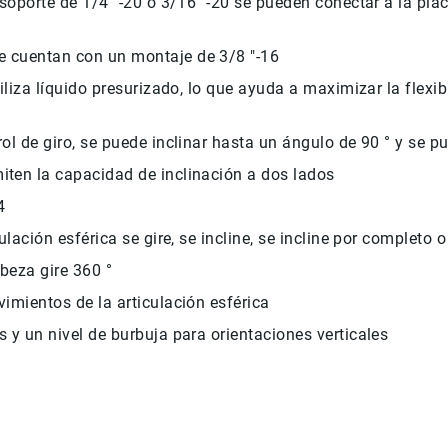
porte de 1/4 "-20 o 3/16" -20 se pueden conectar a la placa
e cuentan con un montaje de 3/8 "-16
tiliza líquido presurizado, lo que ayuda a maximizar la flexib
rol de giro, se puede inclinar hasta un ángulo de 90 ° y se p
iten la capacidad de inclinación a dos lados
4
culación esférica se gire, se incline, se incline por completo
eza gire 360 ​​°
vimientos de la articulación esférica
s y un nivel de burbuja para orientaciones verticales