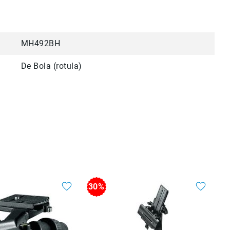
MH492BH
De Bola (rotula)
30%