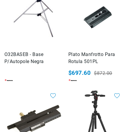
de
intercomunicación
Kits
Videolamparas
Switcheras
de
video
O32BASEB - Base
Plato Manfrotto Para
Cine
P/Autopole Negra
Rotula 501PL
Cinema
$697.60
Lentes
$872.00
Precio
Precio
para
especial
habitual
Cine
Rigs
20%
20%
Monitores
Camaras
de
Cine
Kits