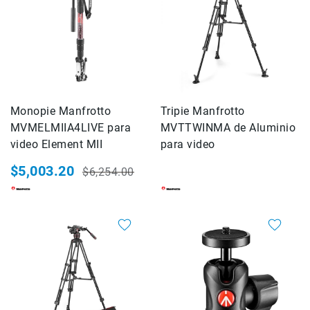
Kits
Estuche,mochila
Micnova
MindShift
Gear
National
Monopie Manfrotto
Tripie Manfrotto
Geographic
MVMELMIIA4LIVE para
MVTTWINMA de Aluminio
SmallRig
video Element MII
para video
Accesorios
de
$5,003.20
$6,254.00
montaje
Precio
Precio
Abrazaderas
especial
habitual
Magic
20%
20%
Arms
Kits
SONY
FOTOGRAFIA
Cámaras
Cyber-