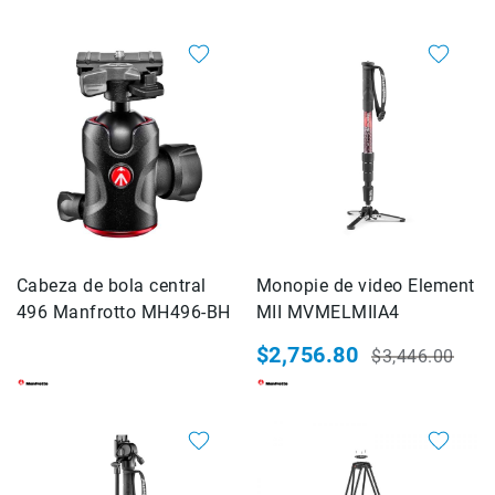
especial
habitual
Impresoras
Accesorios
20%
Película
fotográfica
Químicos
para
revelado
Baño
de
paro
Revelador
Cabeza de bola central
Monopie de video Element
Fijador
496 Manfrotto MH496-BH
MII MVMELMIIA4
Enjuague
$2,756.80
$3,446.00
Agente
Precio
Precio
humectante
especial
habitual
Lume
20%
cube
Manfrotto