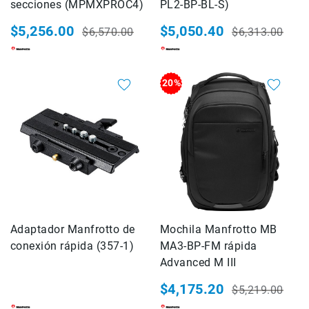
CineLogic
secciones (MPMXPROC4)
PL2-BP-BL-S)
DOLICA
$5,256.00
$5,050.40
$6,570.00
$6,313.00
easyCover
Precio
Precio
Precio
Precio
especial
habitual
especial
habitual
FIRMCAM
Floyd
20%
Rose
GOLIATH
Hahnemühle
Joby
Kase
KATA
Kenko
Adaptador Manfrotto de
Mochila Manfrotto MB
KINGJOY
conexión rápida (357-1)
MA3-BP-FM rápida
Kodak
Advanced M III
Accesorios
$4,175.20
$5,219.00
Fotografia
Precio
Precio