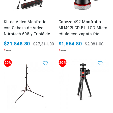
Shot
Cámaras
ALPHA
Kit de Vídeo Manfrotto
Cabeza 492 Manfrotto
Lentes
con Cabeza de Vídeo
MH492LCD-BH LCD Micro
ALPHA
Nitrotech 608 y Tripié de
rótula con zapata fría
Flashes
Aluminio
Speedlite
$21,848.80
$1,664.80
$27,311.00
$2,081.00
(MVK608TWINMA)
Precio
Precio
Precio
Precio
Teleconvertidores
especial
habitual
especial
habitual
-
Extender
20%
20%
Accesorios
para
Lentes
Baterías
Cargadores
Acc
de
energia
Empuñaduras