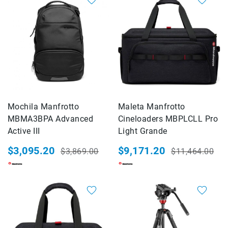
Cuidados
y
Mantenimiento
Kits
Marco
Accesorios
de
montaje
Abrazaderas
Mochila Manfrotto
Maleta Manfrotto
MBMA3BPA Advanced
Cineloaders MBPLCLL Pro
Magic
Arms
Active III
Light Grande
Kits
$3,095.20
$9,171.20
$3,869.00
$11,464.00
Precio
Precio
Precio
Precio
Conferencia
especial
habitual
especial
habitual
Audio
Grabadoras
20%
20%
Micrófonos
Micrófonos
lavalier