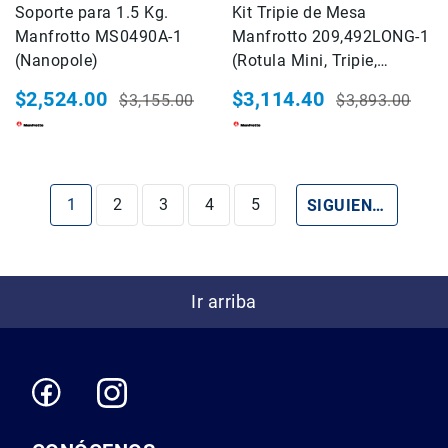
Soporte para 1.5 Kg.
Kit Tripie de Mesa
o
Manfrotto MS0490A-1
Manfrotto 209,492LONG-1
Battery
Grips
(Nanopole)
(Rotula Mini, Tripie,
Extensión y Bolsa)
Oculares
$2,524.00
$3,114.40
$3,155.00
$3,893.00
y
Precio
Precio
Precio
Precio
Visores
especial
habitual
especial
habitual
Controladores
a
Distancia
Estás leyendo la página
Página
Página
Página
Página
PÁGINA
1
2
3
4
5
SIGUIENTE
Estuche,
Maletas
y
Correas
Ir arriba
Cables
Kits
Camara
Mirroles
VideoPRO