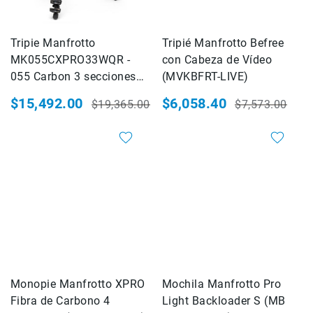
Consolas
Audio
Tripie Manfrotto
Tripié Manfrotto Befree
Video
MK055CXPRO33WQR -
con Cabeza de Vídeo
Audio
055 Carbon 3 secciones
(MVKBFRT-LIVE)
y
con cabeza
$15,492.00
$6,058.40
Video
$19,365.00
$7,573.00
Precio
Precio
Precio
Precio
Impresión
especial
habitual
especial
habitual
20%
20%
Impresoras
Plotters
Consumibles
Servicio
Marcas
AZDEN
BLACKRAPID
CARRY
Monopie Manfrotto XPRO
Mochila Manfrotto Pro
SPEED
Fibra de Carbono 4
Light Backloader S (MB