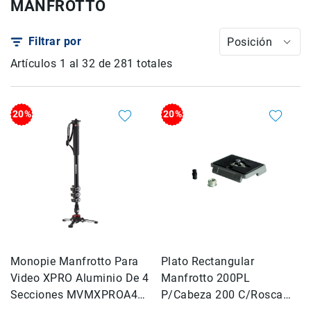
MANFROTTO
Drones
Accesorios
Filtrar por
Posición
Kit1
Artículos
1
al
32
de
281
totales
Accesorios
Baterías
y
Cargadores
20%
20%
Tarjetas
de
Memoria
y
Medios
Estuches
y
Maletas
Iluminación
Monopie Manfrotto Para
Plato Rectangular
Video XPRO Aluminio De 4
Manfrotto 200PL
Tripiés
y
Secciones MVMXPROA4
P/Cabeza 200 C/Rosca
Monopiés