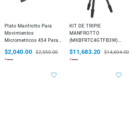
Accesorios
Fotografía
Cámaras
Plato Manfrotto Para
KIT DE TRIPIE
Mirrorless
Movimientos
MANFROTTO
Reflex
Micrometricos 454 Para
(MKBFRTC4GTFB3W)
(DSLR)
QTVR
BEFREE GT FB HYBRID
$2,040.00
$11,683.20
$2,550.00
$14,604.00
Compactas
FIBRA DE CARBON C/
Precio
Precio
Precio
Precio
CABEZA 3 MOVIMIENTOS
Fullframe
especial
habitual
especial
habitual
Instantáneas
20%
20%
Lentes
APS-
C
Fullframe
Mirrorless
DSLR
Accesorios