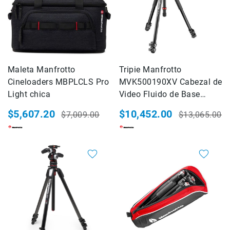
Micrófonos
para
cámaras
Micrófonos
para
estudio
Maleta Manfrotto
Tripie Manfrotto
Micrófonos
Cineloaders MBPLCLS Pro
MVK500190XV Cabezal de
para
Light chica
Video Fluido de Base
celulares
Plana
$5,607.20
$10,452.00
$7,009.00
$13,065.00
Accesorios
Precio
Precio
Precio
Precio
para
especial
habitual
especial
habitual
micrófonos
Microfonos
20%
20%
inalambricos
Kits
Audífonos
Auriculares
Accesorios
Sistemas